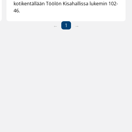
kotikentällään Töölön Kisahallissa lukemin 102-
46.
←
1
→
iitto
Henkilöstön yhteystiedot
Käyttöehdo
Alueiden yhteystiedot
Evästeet
Laskutustiedot