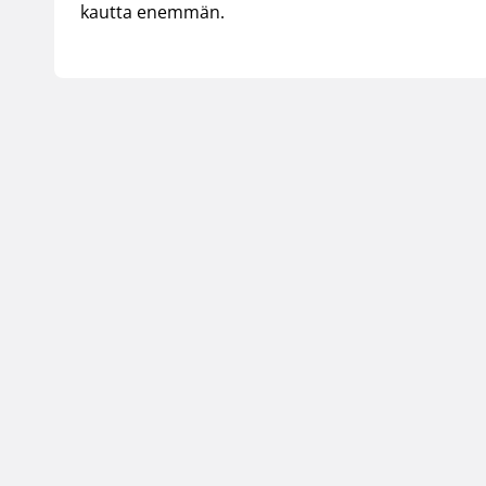
kautta enemmän.
Suomen Koripallol
Urheilupuistontie 3
02200 Espoo
office@basket.fi