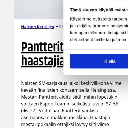
Tämä sivusto käyttää eväste
Käytämme evästeitä tarjoama
ja kävijämäärämme analysoim
07.10.2004 00:00
Naisten Korisliiga
kumppaneillemme tietoja siitä
olet antanut heille tai joita o
Pantterit suosikki,
haastajiakin löytyy
Kiellä
Naisten SM-sarjakausi alkoi keskiviikkona viime
kevään finalistien kohtaamisella Helsingissä.
Mestari-Pantterit aloitti siitä, mihin lopettikin
voittaen Espoo Teamin selkeästi luvuin 87–56
(46–27). Voitollaan Pantterit vankisti
asemaansa ennakkosuosikkina. Haastajia
mestaripokaalin ottajiksi löytyy silti viime