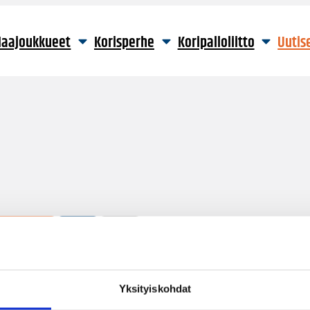
aajoukkueet
Korisperhe
Koripalloliitto
Uutis
2 hakutulosta
Yksityiskohdat