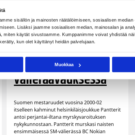
itä
mme sisällön ja mainosten räätälöimiseen, sosiaalisen median
iseen. Lisäksi jaamme sosiaalisen median, mainosalan ja analy
05.03.2004 00:00
Naisten Korisliiga
, miten käytät sivustoamme. Kumppanimme voivat yhdistää näitä t
n kerätty, kun olet käyttänyt heidän palvelujaan.
Pantterit omaa
luokkaansa
Muokkaa
välieräavauksessa
Suomen mestaruudet vuosina 2000-02
itselleen kahminut helsinkiläisjoukkue Pantterit
antoi perjantai-iltana myrskyvaroituksen
nykykunnostaan. Pantterit murskasi naisten
ensimmäisessä SM-välierässä BC Nokian