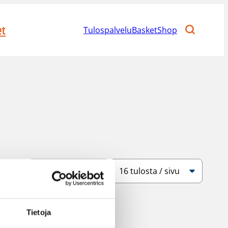
et
Tulospalvelu
BasketShop
Järjestys
Sivukoko
Tietoja