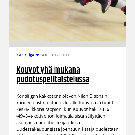
14.03.2012 00:00
Korisliiga
Kouvot yhä mukana
pudotuspelitaistelussa
Korisliigan kakkosena olevan Nilan Bisonsin
kauden ensimmäinen vierailu Kouvolaan tuotti
keskiviikkona tappion, kun Kouvot haki 78–61
(49–34)-kotivoiton loimaalaisista säilyttäen
asemansa pudotuspelijahdissa.
Uudessakaupungissa Joensuun Kataja puolestaan