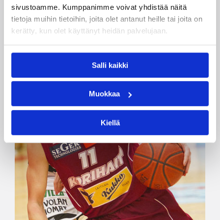
sivustoamme. Kumppanimme voivat yhdistää näitä
tietoja muihin tietoihin, joita olet antanut heille tai joita on
kerätty, kun olet käyttänyt heidän palvelujaan.
Salli kaikki
Muokkaa
Kiellä