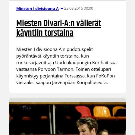
23.03.2016 00:00
Miesten I divisioona A
Miesten Divari-A:n välierät
käyntiin torstaina
Miesten I divisioona A:n pudotuspelit
pyörähtävät käyntiin torstaina, kun
runkosarjavoittaja Uudenkaupungin Korihait saa
vastaansa Porvoon Tarmon. Toinen ottelupari
käynnistyy perjantaina Forssassa, kun FoKoPon
vieraaksi saapuu Järvenpään Koripalloseura.