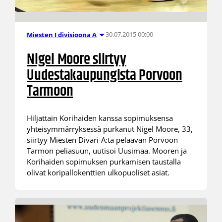
30.07.2015 00:00
Miesten I divisioona A
Nigel Moore siirtyy
Uudestakaupungista Porvoon
Tarmoon
Hiljattain Korihaiden kanssa sopimuksensa
yhteisymmärryksessä purkanut Nigel Moore, 33,
siirtyy Miesten Divari-A:ta pelaavan Porvoon
Tarmon peliasuun, uutisoi Uusimaa. Mooren ja
Korihaiden sopimuksen purkamisen taustalla
olivat koripallokenttien ulkopuoliset asiat.