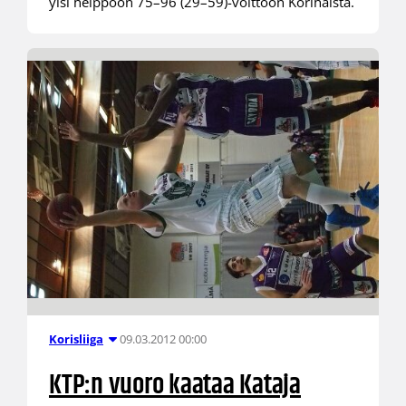
ylsi helppoon 75–96 (29–59)-voittoon Korihaista.
09.03.2012 00:00
Korisliiga
KTP:n vuoro kaataa Kataja