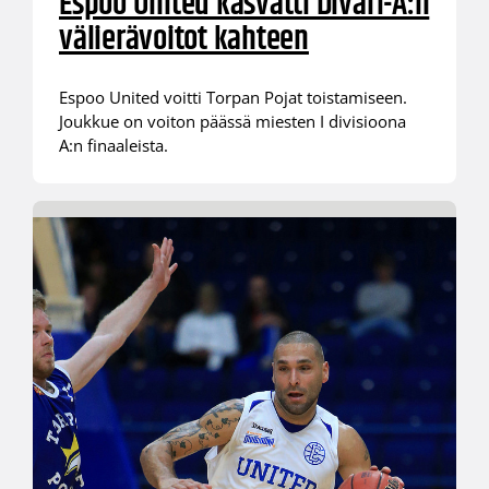
Espoo United kasvatti Divari-A:n
välierävoitot kahteen
Espoo United voitti Torpan Pojat toistamiseen.
Joukkue on voiton päässä miesten I divisioona
A:n finaaleista.