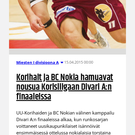
15.04.2015 00:00
Miesten I divisioona A
Korihait ja BC Nokia hamuavat
nousua Korisliigaan Divari A:n
finaaleissa
UU-Korihaiden ja BC Nokian välinen kamppailu
Divari A:n finaaleissa alkaa, kun runkosarjan
voittaneet uusikaupunkilaiset isännöivät
ensimmäisessä ottelussa nokialaisia torstaina