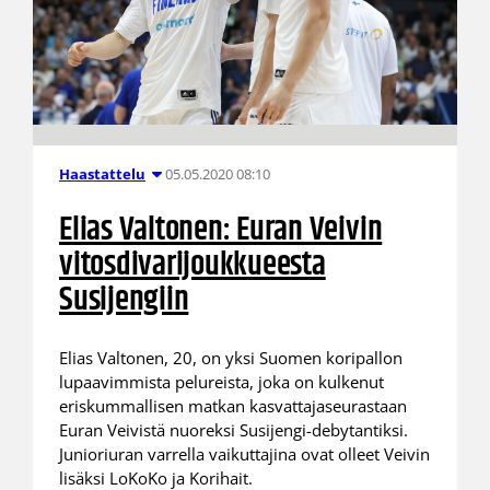
05.05.2020 08:10
Haastattelu
Elias Valtonen: Euran Veivin
vitosdivarijoukkueesta
Susijengiin
Elias Valtonen, 20, on yksi Suomen koripallon
lupaavimmista pelureista, joka on kulkenut
eriskummallisen matkan kasvattajaseurastaan
Euran Veivistä nuoreksi Susijengi-debytantiksi.
Junioriuran varrella vaikuttajina ovat olleet Veivin
lisäksi LoKoKo ja Korihait.