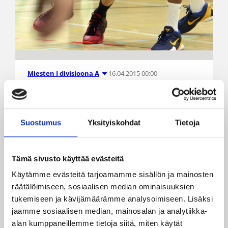
16.04.2015 00:00
Miesten I divisioona A
BC Nokia ryösti kotiedun Divari
A:n finaaleissa täpötäydestä
Suostumus
Yksityiskohdat
Tietoja
Pohitullista
Divari A:n finaaleiden ensimmäisessä ottelussa
Tämä sivusto käyttää evästeitä
BC Nokia haki vierasvoiton UU-Korihaista
Käytämme evästeitä tarjoamamme sisällön ja mainosten
täpötäyteen ahdatun Pohitullin harmiksi.
räätälöimiseen, sosiaalisen median ominaisuuksien
Trillerimäiseksi venynyt ottelu eteni jatkoajalle
tukemiseen ja kävijämäärämme analysoimiseen. Lisäksi
saakka, jonka nokialaiset hoitivat nimiinsä
jaamme sosiaalisen median, mainosalan ja analytiikka-
lukemin 82-87 (41-38, 75-75).
alan kumppaneillemme tietoja siitä, miten käytät