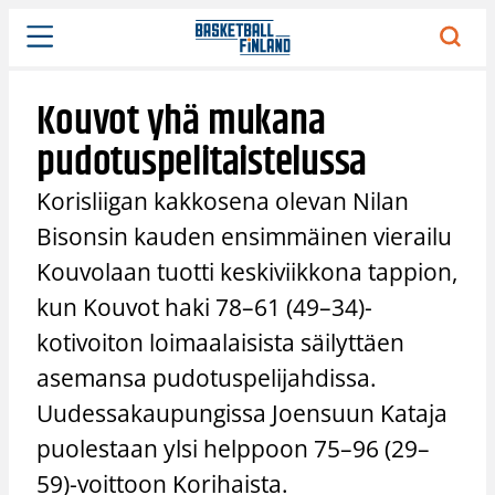
Siirry
sisältöön
Kouvot yhä mukana
pudotuspelitaistelussa
Korisliigan kakkosena olevan Nilan
Bisonsin kauden ensimmäinen vierailu
Kouvolaan tuotti keskiviikkona tappion,
kun Kouvot haki 78–61 (49–34)-
kotivoiton loimaalaisista säilyttäen
asemansa pudotuspelijahdissa.
Uudessakaupungissa Joensuun Kataja
puolestaan ylsi helppoon 75–96 (29–
59)-voittoon Korihaista.