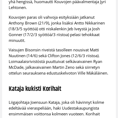
yhä hengissä, huomautti Kouvojen päävalmentaja Jyri
Lehtonen.
Kouvojen paras oli vahvoja esityksiään jatkanut
Anthony Brown (21/9), jonka lisäksi Antto Nikkarinen
(18/3/5 syöttöä) otti niskalenkin Jeb Iveystä ja Josh
Gonner (17/2/3 syöttöä/3 riistoa) pelasi tehokkaat
minuutit.
Vaisujen Bisonsin riveistä tasolleen nousivat Matti
Nuutinen (14/6) sekä Clifton Jones (12/6/3 riistoa).
Loimaalaisrivistöstä puuttuivat selkävaivainen Ryan
McDade, jalkavaivainen Martin Zeno sekä siirretyn
ottelun seurauksena edustuskelvoton Ville Mäkäläinen.
Kataja kukisti Korihait
Liigajohtaja Joensuun Kataja, joka oli hävinnyt kolme
edeltävää vieraspeliään, haki Uudestakaupungista
ensimmäisen voittonsa kolmeen vuoteen. Korihait