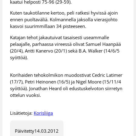
kaatui helposti 75-96 (29-59).
Kuten taukotilanne kertoo, peli ratkesi hyvissä ajoin
ennen puoltaväliä. Kolmannella jaksolla vierasjohto
kasvoi suurimmillaan 34 pisteeseen.
Katajan tehot jakautuivat tasaisesti useammalle
pelaajalle, parhaassa vireessä olivat Samuel Haanpää
(20/4), Antti Kanervo (20/1) sekä B.A. Walker (14/6/5
syöttöä).
Korihaiden tehokolmikon muodostivat Cedric Latimer
(17/7), Petri Heinonen (16/5) ja Nigel Moore (15/11/4
syöttöä). Jonathan Heard oli edustuskelvoton siirretyn
ottelun vuoksi.
Lisätietoja:
Korisliiga
Päivitetty
14.03.2012