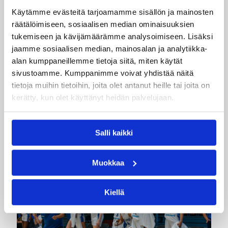
Käytämme evästeitä tarjoamamme sisällön ja mainosten
Kategoriat
räätälöimiseen, sosiaalisen median ominaisuuksien
tukemiseen ja kävijämäärämme analysoimiseen. Lisäksi
jaamme sosiaalisen median, mainosalan ja analytiikka-
Korisliiga
Pääjuttu
Sarjat
alan kumppaneillemme tietoja siitä, miten käytät
sivustoamme. Kumppanimme voivat yhdistää näitä
tietoja muihin tietoihin, joita olet antanut heille tai joita on
kerätty, kun olet käyttänyt heidän palvelujaan.
Katso myös
Salli kaikki
Muokkaa
Kiellä