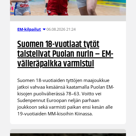
06.08.2026 21:24
EM-kilpailut
Suomen 18-vuotiaat tytöt
taistelivat Puolan nurin – EM-
välieräpaikka varmistui
Suomen 18-vuotiaiden tyttöjen maajoukkue
jatkoi vahvaa kesäänsä kaatamalla Puolan EM-
kisojen puolivälierässä 78–63. Voitto vei
Sudenpennut Euroopan neljän parhaan
joukkoon sekä varmisti paikan ensi kesän alle
19-vuotiaiden MM-kisoihin Kiinassa.