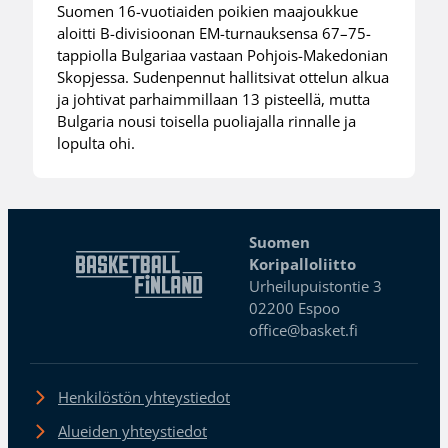
Suomen 16-vuotiaiden poikien maajoukkue
aloitti B-divisioonan EM-turnauksensa 67–75-
tappiolla Bulgariaa vastaan Pohjois-Makedonian
Skopjessa. Sudenpennut hallitsivat ottelun alkua
ja johtivat parhaimmillaan 13 pisteellä, mutta
Bulgaria nousi toisella puoliajalla rinnalle ja
lopulta ohi.
Suomen
Koripalloliitto
Urheilupuistontie 3
02200 Espoo
office@basket.fi
Henkilöstön yhteystiedot
Alueiden yhteystiedot