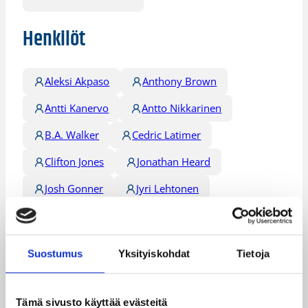
Henkilöt
Aleksi Akpaso
Anthony Brown
Antti Kanervo
Antto Nikkarinen
B.A. Walker
Cedric Latimer
Clifton Jones
Jonathan Heard
Josh Gonner
Jyri Lehtonen
Martin Zeno
Matti Nuutinen
Nigel Moore
Petri Heinonen
Suostumus
Yksityiskohdat
Tietoja
Ryan McDade
Samuel Haanpää
Ville Mäkäläinen
Tämä sivusto käyttää evästeitä