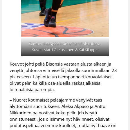
Samuel Haanpään ranne kävi Pohitullissa.
Kuvat: Matti O. Koskinen & Kai Kilappa.
Kouvot johti peliä Bisonsia vastaan alusta alkaen ja
venytti johtonsa viimeisellä jaksolla suurimmillaan 23
pisteeseen. Läpi ottelun tsempanneet kouvolalaiset
olivat pelin kaikilla osa-alueilla raskasjalkaisia
loimaalaisia parempia.
– Nuoret kotimaiset pelaajamme venyivät taas
älyttömään suoritukseen. Aleksi Akpaso ja Antto
Nikkarinen painostivat koko pelin Jeb Iveytä
onnistuneesti. Jos olisimme nyt hävinneet, olisivat
pudotuspelihaaveemme kuolleet, mutta nyt haave on