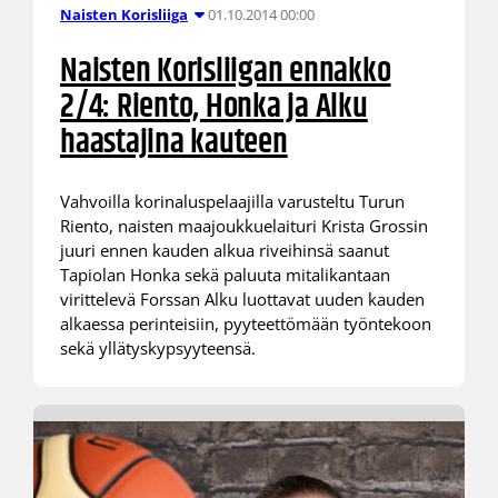
01.10.2014 00:00
Naisten Korisliiga
Naisten Korisliigan ennakko
2/4: Riento, Honka ja Alku
haastajina kauteen
Vahvoilla korinaluspelaajilla varusteltu Turun
Riento, naisten maajoukkuelaituri Krista Grossin
juuri ennen kauden alkua riveihinsä saanut
Tapiolan Honka sekä paluuta mitalikantaan
virittelevä Forssan Alku luottavat uuden kauden
alkaessa perinteisiin, pyyteettömään työntekoon
sekä yllätyskypsyyteensä.