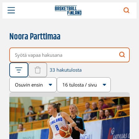
Noora Parttimaa
Vapaa hakusana
33 hakutulosta
Järjestys
Sivukoko