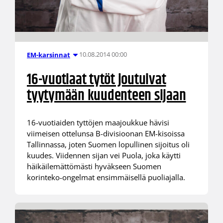
10.08.2014 00:00
EM-karsinnat
16-vuotiaat tytöt joutuivat
tyytymään kuudenteen sijaan
16-vuotiaiden tyttöjen maajoukkue hävisi
viimeisen ottelunsa B-divisioonan EM-kisoissa
Tallinnassa, joten Suomen lopullinen sijoitus oli
kuudes. Viidennen sijan vei Puola, joka käytti
häikäilemättömästi hyväkseen Suomen
korinteko-ongelmat ensimmäisellä puoliajalla.