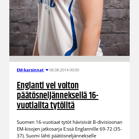
06.08.2014 00:00
EM-karsinnat
Englanti vei voiton
päätösneljänneksellä 16-
vuotiailta tytöiltä
Suomen 16-vuotiaat tytöt hävisivät B-divisioonan
EM-kisojen jatkosarja E:ssä Englannille 69-72 (35-
37). Suomi lähti päätösneljännekselle