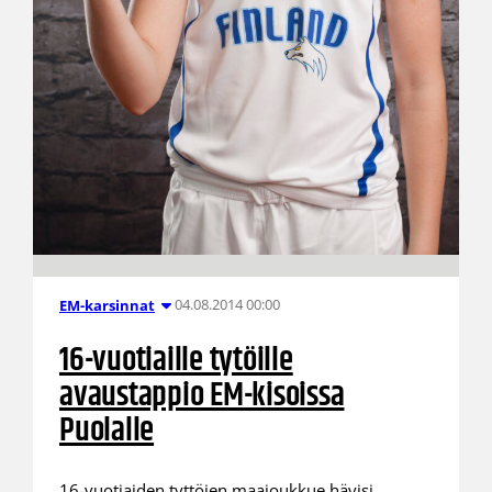
04.08.2014 00:00
EM-karsinnat
16-vuotiaille tytöille
avaustappio EM-kisoissa
Puolalle
16-vuotiaiden tyttöjen maajoukkue hävisi