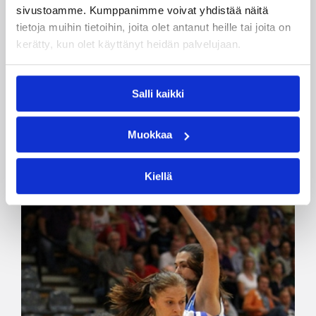
mestaruuttaan
sivustoamme. Kumppanimme voivat yhdistää näitä
tietoja muihin tietoihin, joita olet antanut heille tai joita on
Lauantaina käyntiin pyörähtävässa Naisten
kerätty, kun olet käyttänyt heidän palvelujaan.
Korisliigassa hallitseva Suomen mestari
Lappeenrannan Catz puolustaa mestaruuttaan,
kun taas puolestaan Espoo Basket Team ja Peli-
Salli kaikki
Karhut lähtevät kehittymään niin joukkue- kuin
yksilötasolla kauden aikana. Äänekosken Huima
Muokkaa
ja Forssan Alku iskevät kauteen oman kylän
pelaajien tahdittamana.
Kiellä