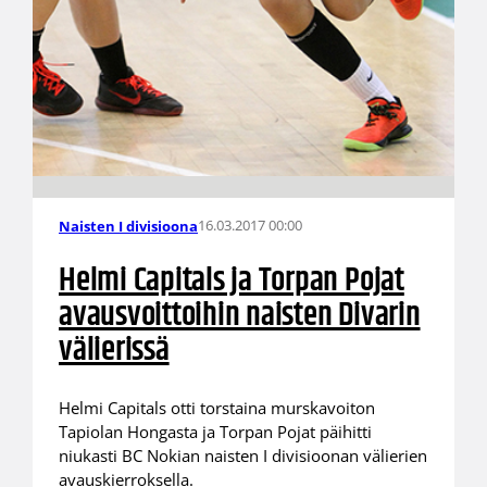
16.03.2017 00:00
Naisten I divisioona
Helmi Capitals ja Torpan Pojat
avausvoittoihin naisten Divarin
välierissä
Helmi Capitals otti torstaina murskavoiton
Tapiolan Hongasta ja Torpan Pojat päihitti
niukasti BC Nokian naisten I divisioonan välierien
avauskierroksella.