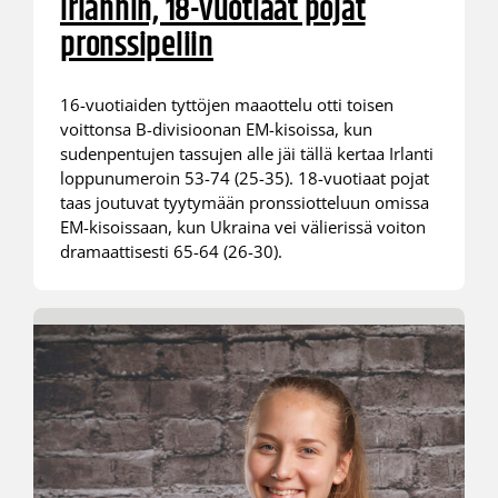
Irlannin, 18-vuotiaat pojat
pronssipeliin
16-vuotiaiden tyttöjen maaottelu otti toisen
voittonsa B-divisioonan EM-kisoissa, kun
sudenpentujen tassujen alle jäi tällä kertaa Irlanti
loppunumeroin 53-74 (25-35). 18-vuotiaat pojat
taas joutuvat tyytymään pronssiotteluun omissa
EM-kisoissaan, kun Ukraina vei välierissä voiton
dramaattisesti 65-64 (26-30).