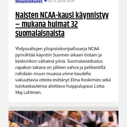
05.11.2018 10:31
Maajoukkueet
Naisten NCAA-kausi käynnistyy
– mukana huimat 32
suomalaisnaista
Yhdysvaltojen yliopistokoripallosarja NCAA
pyörähtää käyntiin Suomen aikaan tiistain ja
keskiviikon välisenä yönä. Suomalaisedustus
rapakon takana on jälleen vahva ja pelikentillä
nähdään muun muassa viime kaudella
vakuuttavia otteita esittänyt Elina Koskimies sekä
tulokaskautensa aloittava huippulupaus Lotta-
Maj Lahtinen.