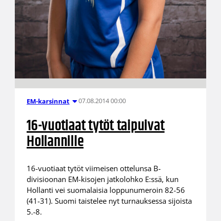
07.08.2014 00:00
EM-karsinnat
16-vuotiaat tytöt taipuivat
Hollannille
16-vuotiaat tytöt viimeisen ottelunsa B-
divisioonan EM-kisojen jatkolohko E:ssä, kun
Hollanti vei suomalaisia loppunumeroin 82-56
(41-31). Suomi taistelee nyt turnauksessa sijoista
5.-8.