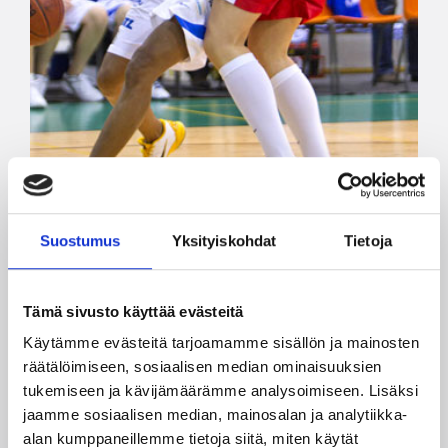
Suostumus
Yksityiskohdat
Tietoja
30.09.2016 00:00
Naisten Korisliiga
Tämä sivusto käyttää evästeitä
Naisten Korisliiga -kauden
Käytämme evästeitä tarjoamamme sisällön ja mainosten
2016/17 ennakko 2/2: EBT ja
räätälöimiseen, sosiaalisen median ominaisuuksien
PeKa lähtevät kehittymään,
tukemiseen ja kävijämäärämme analysoimiseen. Lisäksi
Catz puolustamaan
jaamme sosiaalisen median, mainosalan ja analytiikka-
alan kumppaneillemme tietoja siitä, miten käytät