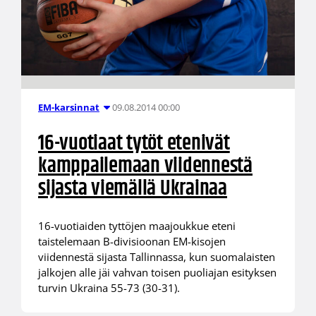
09.08.2014 00:00
EM-karsinnat
16-vuotiaat tytöt etenivät
kamppailemaan viidennestä
sijasta viemällä Ukrainaa
16-vuotiaiden tyttöjen maajoukkue eteni
taistelemaan B-divisioonan EM-kisojen
viidennestä sijasta Tallinnassa, kun suomalaisten
jalkojen alle jäi vahvan toisen puoliajan esityksen
turvin Ukraina 55-73 (30-31).