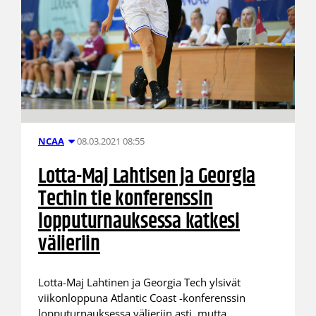
08.03.2021 08:55
NCAA
Lotta-Maj Lahtisen ja Georgia
Techin tie konferenssin
lopputurnauksessa katkesi
välieriin
Lotta-Maj Lahtinen ja Georgia Tech ylsivät
viikonloppuna Atlantic Coast -konferenssin
lopputurnauksessa välieriin asti, mutta