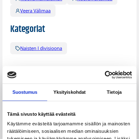
Veera Välimaa
Kategoriat
Naisten I divisioona
Katso myös
Suostumus
Yksityiskohdat
Tietoja
Tämä sivusto käyttää evästeitä
Käytämme evästeitä tarjoamamme sisällön ja mainosten
räätälöimiseen, sosiaalisen median ominaisuuksien
tukemiseen ja kävijämäärämme analysoimiseen. Lisäksi