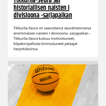
Tikkurila-Seura sai
historiallisen naisten I
divisioona -sarjapaikan
Tikkurila-Seura on saavuttanut seurahistoriansa
ensimmäisen naisten I divisioona -sarjapaikan -
Tikkurila-Seura kutsuu motivoituneet,
kilpakoripallosta kiinnostuneet pelaajat
harjoituksiinsa.