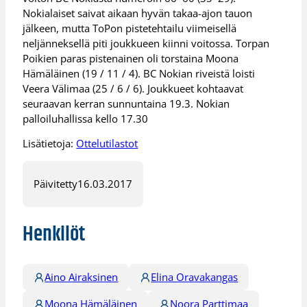
Nokialaiset saivat aikaan hyvän takaa-ajon tauon
jälkeen, mutta ToPon pistetehtailu viimeisellä
neljänneksellä piti joukkueen kiinni voitossa. Torpan
Poikien paras pistenainen oli torstaina Moona
Hämäläinen (19 / 11 / 4). BC Nokian riveistä loisti
Veera Välimaa (25 / 6 / 6). Joukkueet kohtaavat
seuraavan kerran sunnuntaina 19.3. Nokian
palloiluhallissa kello 17.30
Lisätietoja:
Ottelutilastot
Päivitetty
16.03.2017
Henkilöt
Aino Airaksinen
Elina Oravakangas
Moona Hämäläinen
Noora Parttimaa