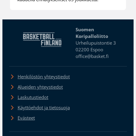
Suomen
Koripalloliitto
Urheilupuistontie 3
02200 Espoo
office@basket.fi
Henkilöstön yhteystiedot
Alueiden yhteystiedot
Laskutustiedot
Käyttöehdot ja tietosuoja
Evästeet