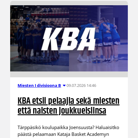
09.07.2026 14:46
Miesten I divisioona B
KBA etsii pelaajia sekä miesten
että naisten joukkueisiinsa
Tärppäsikö koulupaikka Joensuusta? Haluaisitko
päästä pelaamaan Kataja Basket Academyn