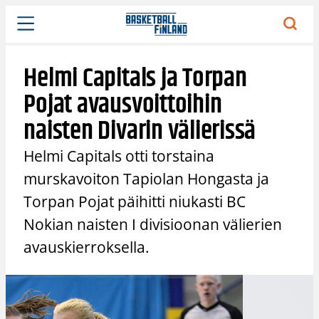
Siirry
sisältöön
Helmi Capitals ja Torpan
Pojat avausvoittoihin
naisten Divarin välierissä
Helmi Capitals otti torstaina
murskavoiton Tapiolan Hongasta ja
Torpan Pojat päihitti niukasti BC
Nokian naisten I divisioonan välierien
avauskierroksella.