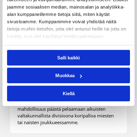
jaamme sosiaalisen median, mainosalan ja analytiikka-
alan kumppaneillemme tietoja siitä, miten käytät
sivustoamme. Kumppanimme voivat yhdistää näitä
tietoja muihin tietoihin, joita olet antanut heille tai joita on
20.07.2026 09:47
Miesten I divisioona B
kerätty, kun olet käyttänyt heidän palvelujaan.
Turun NMKY etsii pelaajia
tulevalle kaudella 2026-2027
Salli kaikki
miesten ja naisten
joukkueisiinsa
Muokkaa
Kiellä
Saitko opiskelupaikan Turusta tai asut tulevalla
kaudella Turun seudulla? Nyt olisi hieno
mahdollisuus päästä pelaamaan aikuisten
valtakunnallista divisioona koripalloa miesten
tai naisten joukkueessamme.