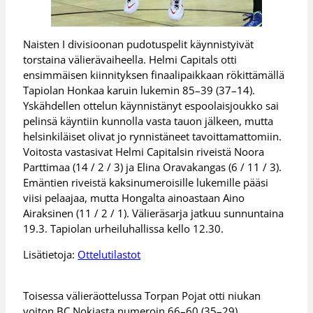
Naisten I divisioonan pudotuspelit käynnistyivät
torstaina välierävaiheella. Helmi Capitals otti
ensimmäisen kiinnityksen finaalipaikkaan rökittämällä
Tapiolan Honkaa karuin lukemin 85–39 (37–14).
Yskähdellen ottelun käynnistänyt espoolaisjoukko sai
pelinsä käyntiin kunnolla vasta tauon jälkeen, mutta
helsinkiläiset olivat jo rynnistäneet tavoittamattomiin.
Voitosta vastasivat Helmi Capitalsin riveistä Noora
Parttimaa (14 / 2 / 3) ja Elina Oravakangas (6 / 11 / 3).
Emäntien riveistä kaksinumeroisille lukemille pääsi
viisi pelaajaa, mutta Hongalta ainoastaan Aino
Airaksinen (11 / 2 / 1). Välieräsarja jatkuu sunnuntaina
19.3. Tapiolan urheiluhallissa kello 12.30.
Lisätietoja:
Ottelutilastot
Toisessa välieräottelussa Torpan Pojat otti niukan
voiton BC Nokiasta numeroin 66–60 (35–29).