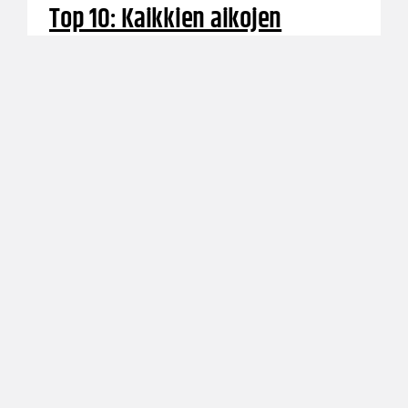
Top 10: Kaikkien aikojen
menestyksekkäimmät Suomen
juniorimaajoukkueet EM-
kisoissa 1968-2015
Suomen juniorimaajoukkueet ovat pelanneet
lukuisia maaotteluita Suomen Koripalloliiton
lähes 80-vuotisen historian aikana. Vaan mitkä
joukkueet ovat edenneet korkeimmille
sijoituksille ikäluokkiensa EM-kisojen historiassa?