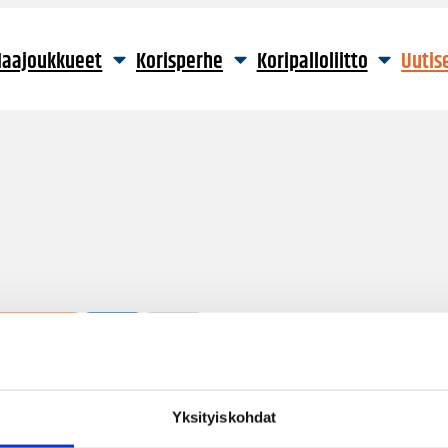
aajoukkueet
Korisperhe
Koripalloliitto
Uutis
21 hakutulosta
Yksityiskohdat