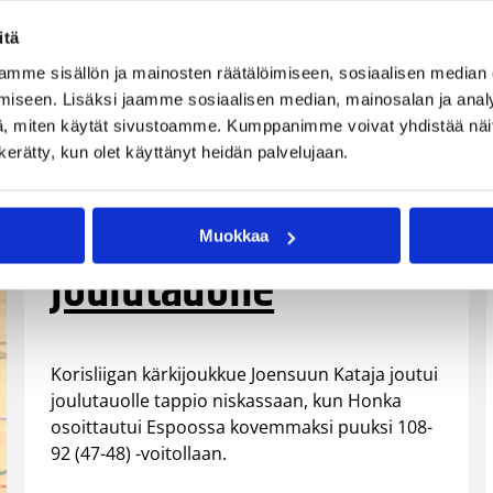
itä
mme sisällön ja mainosten räätälöimiseen, sosiaalisen median
iseen. Lisäksi jaamme sosiaalisen median, mainosalan ja analy
22.12.2005 00:00
Korisliiga
, miten käytät sivustoamme. Kumppanimme voivat yhdistää näitä t
n kerätty, kun olet käyttänyt heidän palvelujaan.
Kärki-Kataja
tappiolla
Muokkaa
joulutauolle
Korisliigan kärkijoukkue Joensuun Kataja joutui
joulutauolle tappio niskassaan, kun Honka
osoittautui Espoossa kovemmaksi puuksi 108-
92 (47-48) -voitollaan.