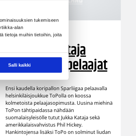
 ominaisuuksien tukemiseen
tiikka-alan
13.05.2005 00:00
Korisliiga
ietoja muihin tietoihin, joita
Hickey ja Kataja
uudet ToPo-pelaajat
Salli kaikki
Ensi kaudella koripallon Sparliigaa pelaavalla
helsinkiläisjoukkue ToPolla on koossa
kolmetoista pelaajasopimusta. Uusina miehinä
ToPon tähtipaidassa nähdään
suomalaisyleisölle tutut Jukka Kataja sekä
amerikkalaisvahvistus Phil Hickey.
Hankintojensa lisäksi ToPo on solminut liudan