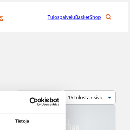
et
Tulospalvelu
BasketShop
Järjestys
Sivukoko
Tietoja