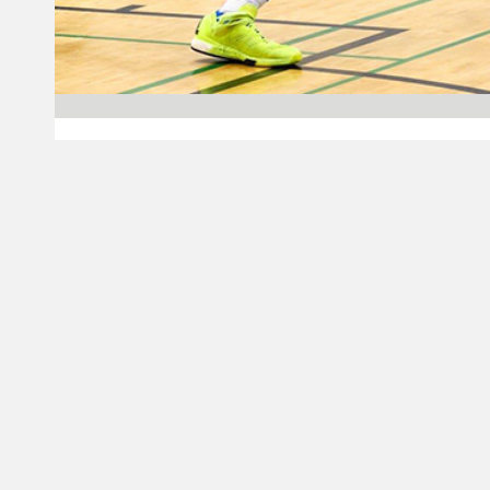
21.03.2018 00:00
Miesten I divisioona A
LoKoKo Bisons ja
HNMKY
avausvoittoihin
Divari-B:n välierissä
Miesten I divisioona B:n välierät käynnistyivät