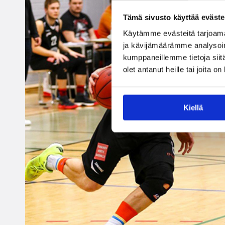
Tämä sivusto käyttää eväste
Käytämme evästeitä tarjoama
ja kävijämäärämme analysoim
kumppaneillemme tietoja siitä
olet antanut heille tai joita o
Kiellä