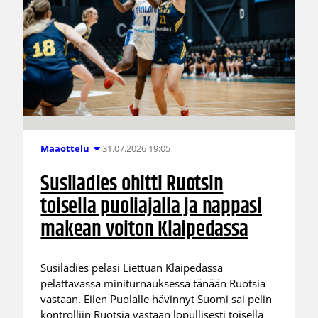
31.07.2026 19:05
Maaottelu
Susiladies ohitti Ruotsin
toisella puoliajalla ja nappasi
makean voiton Klaipedassa
Susiladies pelasi Liettuan Klaipedassa
pelattavassa miniturnauksessa tänään Ruotsia
vastaan. Eilen Puolalle hävinnyt Suomi sai pelin
kontrolliin Ruotsia vastaan lopullisesti toisella