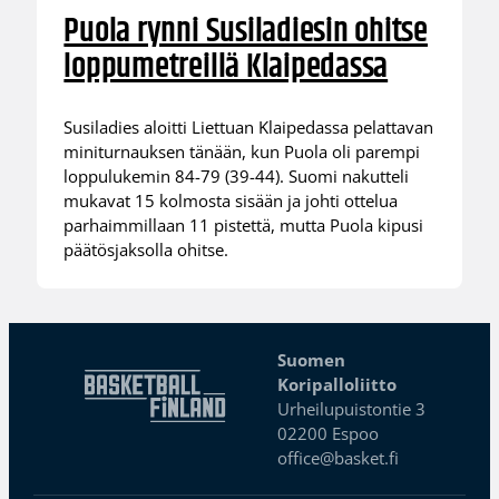
Puola rynni Susiladiesin ohitse
loppumetreillä Klaipedassa
Susiladies aloitti Liettuan Klaipedassa pelattavan
miniturnauksen tänään, kun Puola oli parempi
loppulukemin 84-79 (39-44). Suomi nakutteli
mukavat 15 kolmosta sisään ja johti ottelua
parhaimmillaan 11 pistettä, mutta Puola kipusi
päätösjaksolla ohitse.
Suomen
Koripalloliitto
Urheilupuistontie 3
02200 Espoo
office@basket.fi