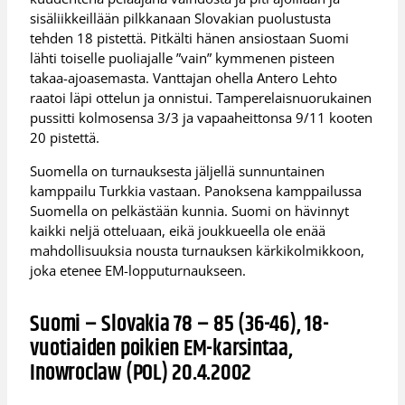
sisäliikkeillään pilkkanaan Slovakian puolustusta
tehden 18 pistettä. Pitkälti hänen ansiostaan Suomi
lähti toiselle puoliajalle ”vain” kymmenen pisteen
takaa-ajoasemasta. Vanttajan ohella Antero Lehto
raatoi läpi ottelun ja onnistui. Tamperelaisnuorukainen
pussitti kolmosensa 3/3 ja vapaaheittonsa 9/11 kooten
20 pistettä.
Suomella on turnauksesta jäljellä sunnuntainen
kamppailu Turkkia vastaan. Panoksena kamppailussa
Suomella on pelkästään kunnia. Suomi on hävinnyt
kaikki neljä otteluaan, eikä joukkueella ole enää
mahdollisuuksia nousta turnauksen kärkikolmikkoon,
joka etenee EM-lopputurnaukseen.
Suomi – Slovakia 78 – 85 (36-46), 18-
vuotiaiden poikien EM-karsintaa,
Inowroclaw (POL) 20.4.2002