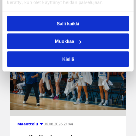
kerätty, kun olet käyttänyt heidän palvelujaan.
Suomi pelaa seuraavan kerran ensi
viikonloppuna Helsingissä.
Salli kaikki
Muokkaa
Kiellä
06.08.2026 21:44
Maaottelu