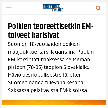
Siirry
sisältöön
Poikien teoreettisetkin EM-
toiveet karisivat
Suomen 18-vuotiaiden poikien
maajoukkue kärsi lauantaina Puolan
EM-karsintaturnaksessa seitsemän
pisteen (78-85) tappion Slovakialle.
Häviö tiesi lopullisesti sitä, ettei
Suomea nähdä tulevana kesänä
Saksassa pelattavissa EM-kisoissa.