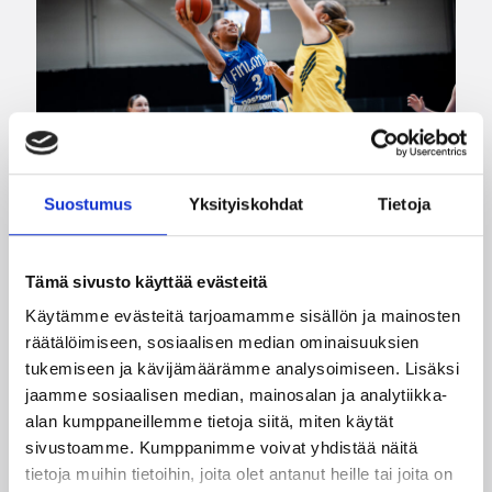
Suostumus
Yksityiskohdat
Tietoja
07.08.2026 21:42
Maaottelu
Tämä sivusto käyttää evästeitä
Ruotsi piirun verran
Käytämme evästeitä tarjoamamme sisällön ja mainosten
Susiladiesia parempi
räätälöimiseen, sosiaalisen median ominaisuuksien
Tukholmassa
tukemiseen ja kävijämäärämme analysoimiseen. Lisäksi
jaamme sosiaalisen median, mainosalan ja analytiikka-
alan kumppaneillemme tietoja siitä, miten käytät
Susiladies päätti Tukholmassa pelatun kahden
sivustoamme. Kumppanimme voivat yhdistää näitä
ottelun mittaisen miniturnauksen tappioon, kun
tietoja muihin tietoihin, joita olet antanut heille tai joita on
Ruotsi oli parempi loppulukemin 73-68 (33-47).