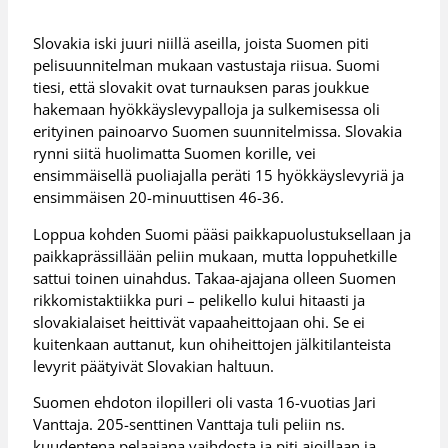
Slovakia iski juuri niillä aseilla, joista Suomen piti
pelisuunnitelman mukaan vastustaja riisua. Suomi
tiesi, että slovakit ovat turnauksen paras joukkue
hakemaan hyökkäyslevypalloja ja sulkemisessa oli
erityinen painoarvo Suomen suunnitelmissa. Slovakia
rynni siitä huolimatta Suomen korille, vei
ensimmäisellä puoliajalla peräti 15 hyökkäyslevyriä ja
ensimmäisen 20-minuuttisen 46-36.
Loppua kohden Suomi pääsi paikkapuolustuksellaan ja
paikkaprässillään peliin mukaan, mutta loppuhetkille
sattui toinen uinahdus. Takaa-ajajana olleen Suomen
rikkomistaktiikka puri – pelikello kului hitaasti ja
slovakialaiset heittivät vapaaheittojaan ohi. Se ei
kuitenkaan auttanut, kun ohiheittojen jälkitilanteista
levyrit päätyivät Slovakian haltuun.
Suomen ehdoton ilopilleri oli vasta 16-vuotias Jari
Vanttaja. 205-senttinen Vanttaja tuli peliin ns.
kuudentena pelaajana vaihdosta ja piti ajoillaan ja