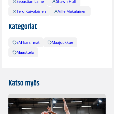
Sebastian Laine
Shawn Huff
Tero Kuivalainen
Ville Mäkäläinen
Kategoriat
EM-karsinnat
Maajoukkue
Maaottelu
Katso myös