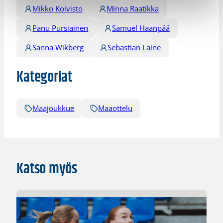
Mikko Koivisto
Minna Raatikka
Panu Pursiainen
Samuel Haanpää
Sanna Wikberg
Sebastian Laine
Kategoriat
Maajoukkue
Maaottelu
Katso myös