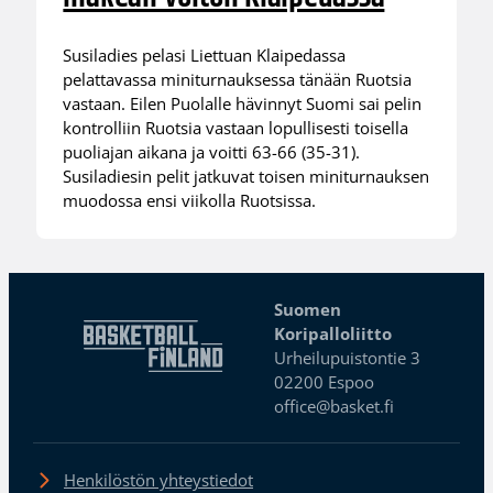
Susiladies pelasi Liettuan Klaipedassa
pelattavassa miniturnauksessa tänään Ruotsia
vastaan. Eilen Puolalle hävinnyt Suomi sai pelin
kontrolliin Ruotsia vastaan lopullisesti toisella
puoliajan aikana ja voitti 63-66 (35-31).
Susiladiesin pelit jatkuvat toisen miniturnauksen
muodossa ensi viikolla Ruotsissa.
Suomen
Koripalloliitto
Urheilupuistontie 3
02200 Espoo
office@basket.fi
Henkilöstön yhteystiedot