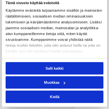
Tämä sivusto käyttää evästeitä
Summanen Mari
0/1
Käytämme evästeitä tarjoamamme sisällön ja mainosten
Erander Mirka
0/0
räätälöimiseen, sosiaalisen median ominaisuuksien
Ollila Laura
kuume
tukemiseen ja kävijämäärämme analysoimiseen. Lisäksi
jaamme sosiaalisen median, mainosalan ja analytiikka-
Silvonen Saara
6/1
alan kumppaneillemme tietoja siitä, miten käytät
sivustoamme. Kumppanimme voivat yhdistää näitä
Kuitunen Iina
7/2
tietoja muihin tietoihin, joita olet antanut heille tai joita on
Kinnunen Sanna
4/5
kerätty, kun olet käyttänyt heidän palvelujaan.
Salli kaikki
Päivitetty
31.05.2003
Muokkaa
Henkilöt
Kiellä
Arto Rekonen
Hans Timola