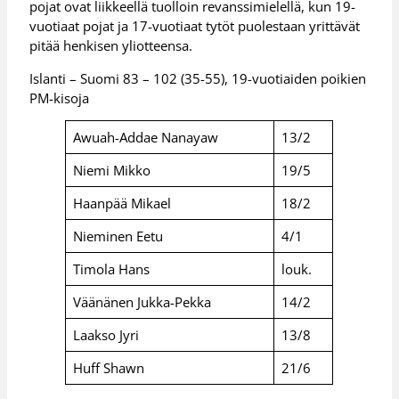
pojat ovat liikkeellä tuolloin revanssimielellä, kun 19-
vuotiaat pojat ja 17-vuotiaat tytöt puolestaan yrittävät
pitää henkisen yliotteensa.
Islanti – Suomi 83 – 102 (35-55), 19-vuotiaiden poikien
PM-kisoja
Awuah-Addae Nanayaw
13/2
Niemi Mikko
19/5
Haanpää Mikael
18/2
Nieminen Eetu
4/1
Timola Hans
louk.
Väänänen Jukka-Pekka
14/2
Laakso Jyri
13/8
Huff Shawn
21/6