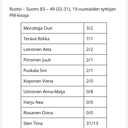
Ruotsi – Suomi 83 – 49 (32-31), 19-vuotiaiden tyttöjen
PM-kisoja
Morottaja Outi
3/2
Terävä Riikka
7/1
Leinonen Asta
2/2
Piiroinen Juuli
2/1
Puskala Sini
2/1
Koponen Viena
2/0
Uimonen Anna-Maija
0/8
Harju Nea
0/0
Rissanen Oona
0/0
Sten Tiina
31/13