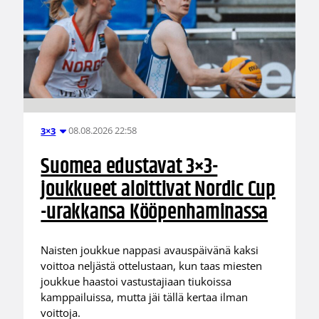
08.08.2026 22:58
3×3
Suomea edustavat 3×3-
joukkueet aloittivat Nordic Cup
-urakkansa Kööpenhaminassa
Naisten joukkue nappasi avauspäivänä kaksi
voittoa neljästä ottelustaan, kun taas miesten
joukkue haastoi vastustajiaan tiukoissa
kamppailuissa, mutta jäi tällä kertaa ilman
voittoja.