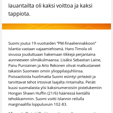
lauantailta oli kaksi voittoa ja kaksi
tappiota.
Suomi joutui 19-vuotiaiden ”PM-finaaliennakkoon”
Islantia vastaan vajaamiehisenä. Hans Timola oli
sivussa jouduttuaan hakemaan tikkejä perjantaina
aunneeseen silmäkulmaansa. Lisäksi Sebastian Laine,
Panu Pursiainen ja Arto Rekonen olivat matkustaneet
takaisin Suomeen omiin ylioppilasjuhliinsa.
Poissaoloista huolimatta Suomi esiintyi pirteästi ja
tarvittavat tehot irtosivat laajalta rintamalta. Peräti
kuusi suomalaista ylsi kaksinumeroisiin pistelukemiin
Hongan Shawn Huffin (21/6) hääriessä kentällä
tehokkaimmin. Suomi voitti Islannin reilulla
marginaalilla loppuluvuin 102-83.