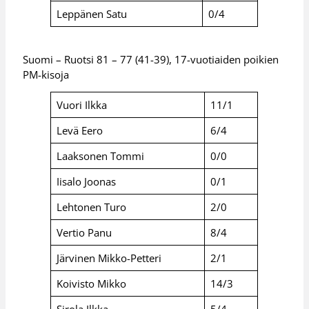
Leppänen Satu
0/4
Suomi – Ruotsi 81 – 77 (41-39), 17-vuotiaiden poikien
PM-kisoja
Vuori Ilkka
11/1
Levä Eero
6/4
Laaksonen Tommi
0/0
Iisalo Joonas
0/1
Lehtonen Turo
2/0
Vertio Panu
8/4
Järvinen Mikko-Petteri
2/1
Koivisto Mikko
14/3