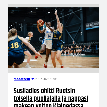
31.07.2026 19:05
Maaottelu
Susiladies ohitti Ruotsin
toisella puoliajalla ja nappasi
makean voiton Klaipedassa