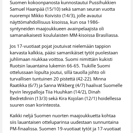
Suomen kokoonpanosta kunnostautui Pussihukkien
Samuel Haanpää (15/10) sekä saman seuran vuotta
nuorempi Mikko Koivisto (14/3), jolle avautui
näyttömahdollisuus kisoissa, kun osa 1986-
syntyneiden maajoukkueen avainpelaajista oli
samanaikaisesti koululaisten MM-kisoissa Brasiliassa.
Jos 17-vuotiaat pojat joutuivat nielemään tappion
karvasta kalkkia, pääsi samanikäiset tytöt puolestaan
juhlimaan niukkaa voittoa. Suomi nimittäin kukisti
Ruotsin lauantaina lukemin 66-65. Tiukille Suomi
ottelussaan lopulta joutui, sillä tauolla johto oli
turvallisen tuntuinen 20 pistettä (42-22). Minna
Raatikka (6/7) ja Sanna Wikberg (4/7) haalivat Suomelle
hyvin levypalloja Tiia Huuhkan (14/2), Dinah
Bedretdinin (13/3) sekä Kira Kojolan (12/1) hoidellessa
suuren osan korinteosta.
Kaikki neljä Suomen nuorten maajoukkuetta kohtaa
siis lauantaisen otteluparinsa uudestaan sunnuntaina
PM-finaalissa. Suomen 19-vuotiaat tytöt ja 17-vuotiaat