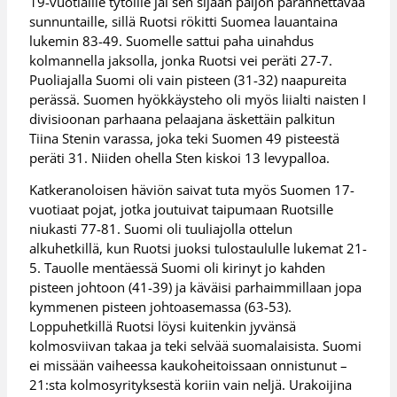
19-vuotiaille tytöille jäi sen sijaan paljon parannettavaa
sunnuntaille, sillä Ruotsi rökitti Suomea lauantaina
lukemin 83-49. Suomelle sattui paha uinahdus
kolmannella jaksolla, jonka Ruotsi vei peräti 27-7.
Puoliajalla Suomi oli vain pisteen (31-32) naapureita
perässä. Suomen hyökkäysteho oli myös liialti naisten I
divisioonan parhaana pelaajana äskettäin palkitun
Tiina Stenin varassa, joka teki Suomen 49 pisteestä
peräti 31. Niiden ohella Sten kiskoi 13 levypalloa.
Katkeranoloisen häviön saivat tuta myös Suomen 17-
vuotiaat pojat, jotka joutuivat taipumaan Ruotsille
niukasti 77-81. Suomi oli tuuliajolla ottelun
alkuhetkillä, kun Ruotsi juoksi tulostaululle lukemat 21-
5. Tauolle mentäessä Suomi oli kirinyt jo kahden
pisteen johtoon (41-39) ja käväisi parhaimmillaan jopa
kymmenen pisteen johtoasemassa (63-53).
Loppuhetkillä Ruotsi löysi kuitenkin jyvänsä
kolmosviivan takaa ja teki selvää suomalaisista. Suomi
ei missään vaiheessa kaukoheitoissaan onnistunut –
21:sta kolmosyrityksestä koriin vain neljä. Urakoijina