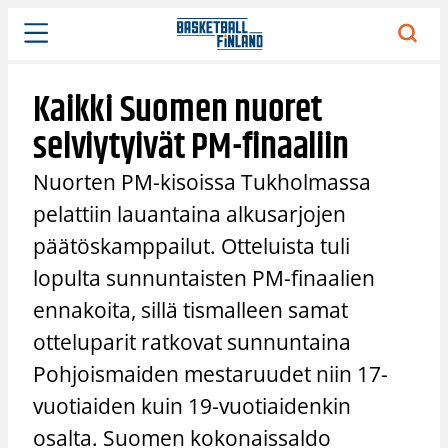
Siirry
sisältöön
Kaikki Suomen nuoret
selviytyivät PM-finaaliin
Nuorten PM-kisoissa Tukholmassa
pelattiin lauantaina alkusarjojen
päätöskamppailut. Otteluista tuli
lopulta sunnuntaisten PM-finaalien
ennakoita, sillä tismalleen samat
otteluparit ratkovat sunnuntaina
Pohjoismaiden mestaruudet niin 17-
vuotiaiden kuin 19-vuotiaidenkin
osalta. Suomen kokonaissaldo