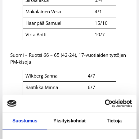
Sirola Ilkka
5/4
Mäkäläinen Vesa
4/1
Haanpää Samuel
15/10
Virta Antti
10/7
Suomi – Ruotsi 66 – 65 (42-24), 17-vuotiaiden tyttöjen
PM-kisoja
Wikberg Sanna
4/7
Raatikka Minna
6/7
Aaltonen Tiina
0/0
Bedretdin Dinah
13/3
Suostumus
Yksityiskohdat
Tietoja
Kojola Kira
12/1
Huuhka Tiia
14/2