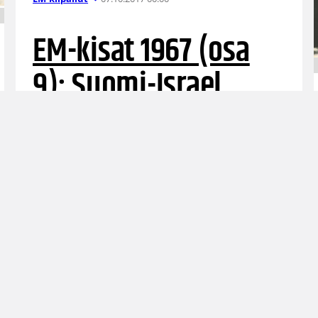
EM-kisat 1967 (osa
9): Suomi-Israel
Belgia-pelin jälkeen Suomen joukkue matkasi
siis Tampereelle, jossa vastassa oli yhden
välipäivän jälkeen Israel. Yhä edelleen puhutti
Olavi Ahosen ulosajo mutta sävy oli jo hiukan
muuttumassa. Alettiin ymmärtää, että
koripallosäännöt ovat vaikeat lajia
ymmärtäville, mutta ensi kertaa peliä
seuraavalle yksityiskohtien oivaltaminen oli
mahdotonta.