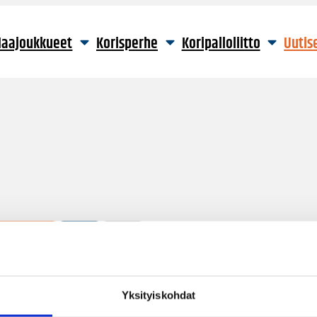
aajoukkueet
Korisperhe
Koripalloliitto
Uutis
23 hakutulosta
Yksityiskohdat