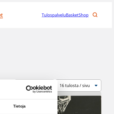
et
Tulospalvelu
BasketShop
Järjestys
Sivukoko
Tietoja