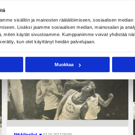
itä
mme sisällön ja mainosten räätälöimiseen, sosiaalisen median
iseen. Lisäksi jaamme sosiaalisen median, mainosalan ja analy
, miten käytät sivustoamme. Kumppanimme voivat yhdistää näitä t
n kerätty, kun olet käyttänyt heidän palvelujaan.
Muokkaa
07.10.2017 00:00
EM-kilpailut