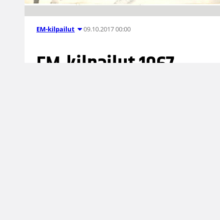
09.10.2017 00:00
EM-kilpailut
EM-kilpailut 1967
(osa 10): Suomi-
Romania ja kisojen
yhteenveto
Kari Liimo olisi poissa kokoonpanosta ja peli
alkaisi tavallista aikaisemmin (15.30), jotta
joukkueet ehtisivät Helsinkiin seuraamaan
loppuottelua sekä osallistumaan päättäjäisiin.