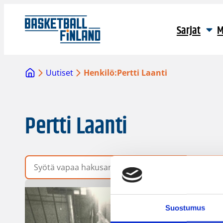
Sarjat
M
Uutiset
Henkilö:
Pertti Laanti
Pertti Laanti
Vapaa hakusana
Suostumus