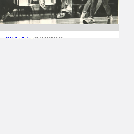
05.10.2017 00:00
EM-kilpailut
EM-kilpailut 1967
(osa 8): Suomi-
Belgia
Vuoden 1967 EM-kisoissa vain kahdelle lohkon
parhaalle joukkueelle tarjottiin mahdollisuutta
pelata mitaleista. Jugoslavialle kärsityn tappion