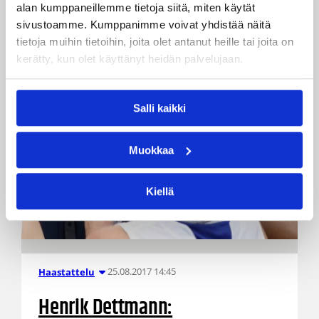
alan kumppaneillemme tietoja siitä, miten käytät
sivustoamme. Kumppanimme voivat yhdistää näitä
tietoja muihin tietoihin, joita olet antanut heille tai joita on
kerätty, kun olet käyttänyt heidän palvelujaan.
Salli kaikki
Muokkaa
Kiellä
25.08.2017 14:45
Haastattelu
Henrik Dettmann: