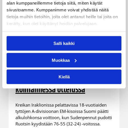
alan kumppaneillemme tietoja siitä, miten käytät
sivustoamme. Kumppanimme voivat yhdistää näitä
tietoja muihin tietoihin, joita olet antanut heille tai joita on
kerätty, kun olet käyttänyt heidän palvelujaan.
Salli kaikki
08.08.2022 17:34
Nuorten EM-kilpailut
Suomen 18-vuotiaat tytöt
Muokkaa
karistivat Ruotsin kintereiltään
EM-kisojen alkulohkon
Kiellä
kolmannessa ottelussa
Kreikan Iraklionissa pelattavissa 18-vuotiaiden
tyttöjen A-divisioonan EM-kisoissa Suomi päätti
alkulohkonsa voittoon, kun Sudenpennut pudotti
Ruotsin kyydistään 76-55 (32-24) -voitossa.