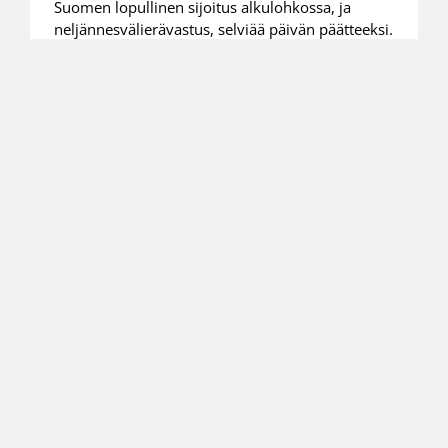
Suomen lopullinen sijoitus alkulohkossa, ja
neljännesvälierävastus, selviää päivän päätteeksi.
28.06.2022 09:45
MU16