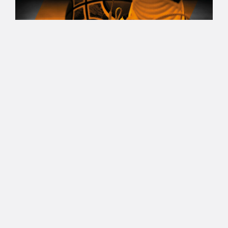
10.04.2022 21:04
Miesten I divisioona B
HyPo tasoitti Divisioona B:n
välierät Panttereita vastaan –
PeU-Basket voitti
välieräavauksessa PuHun
Miesten I divisioona B:n välierissä Hyvinkään