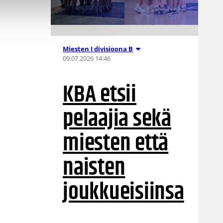
Miesten I divisioona B
09.07.2026 14:46
KBA etsii
pelaajia sekä
miesten että
naisten
joukkueisiinsa