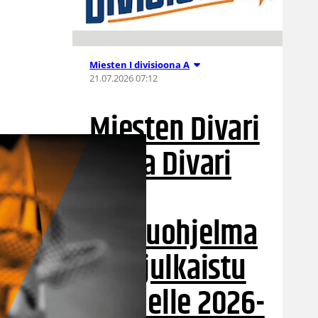
Miesten I divisioona A
21.07.2026 07:12
Miesten Divari
A:n ja Divari
B:n
otteluohjelma
t on julkaistu
kaudelle 2026-