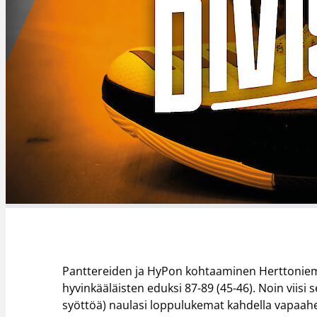
Panttereiden ja HyPon kohtaaminen Herttoniemessä
hyvinkääläisten eduksi 87-89 (45-46). Noin vii
syöttöä) naulasi loppulukemat kahdella vapaahei