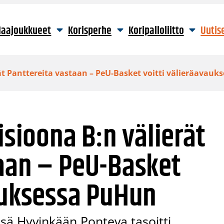
aajoukkueet
Korisperhe
Koripalloliitto
Uutis
rät Panttereita vastaan – PeU-Basket voitti välieräavau
isioona B:n välierät
taan – PeU-Basket
auksessa PuHun
issä Hyvinkään Ponteva tasoitti