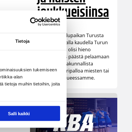
joukkueisiinsa
Saitko opiskelupaikan Turusta
Tietoja
tai asut tulevalla kaudella Turun
seudulla? Nyt olisi hieno
mahdollisuus päästä pelaamaan
aikuisten valtakunnallista
 ominaisuuksien tukemiseen
divisioona koripalloa miesten tai
tiikka-alan
naisten joukkueessamme.
ietoja muihin tietoihin, joita
Salli kaikki