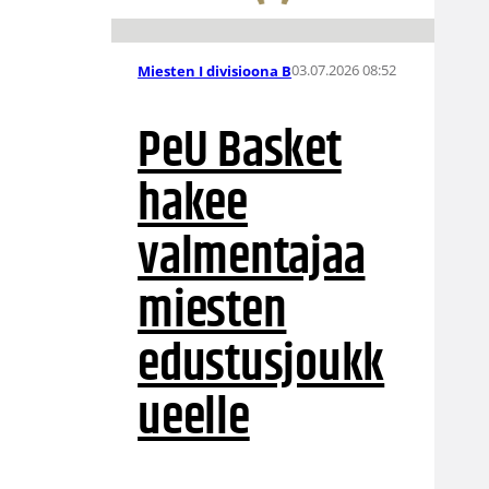
03.07.2026 08:52
Miesten I divisioona B
PeU Basket
hakee
valmentajaa
miesten
edustusjoukk
ueelle