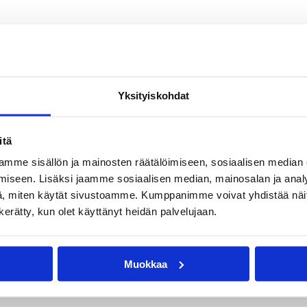
Yksityiskohdat
itä
Pyry Hinkkanen
Roy Hinkkanen
Timo Niitynperä
mme sisällön ja mainosten räätälöimiseen, sosiaalisen median
iseen. Lisäksi jaamme sosiaalisen median, mainosalan ja analy
, miten käytät sivustoamme. Kumppanimme voivat yhdistää näitä t
n kerätty, kun olet käyttänyt heidän palvelujaan.
Muokkaa