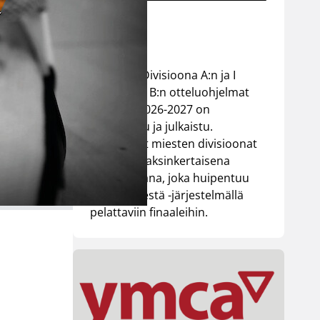
2027
Miesten I Divisioona A:n ja I
Divisioona B:n otteluohjelmat
kaudelle 2026-2027 on
vahvistettu ja julkaistu.
Molemmat miesten divisioonat
pelataan kaksinkertaisena
runkosarjana, joka huipentuu
paras viidestä -järjestelmällä
pelattaviin finaaleihin.
a