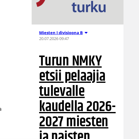
Miesten I divisioona B
20.07.2026 09:47
Turun NMKY
etsii pelaajia
tulevalle
kaudella 2026-
a
2027 miesten
ja naisten