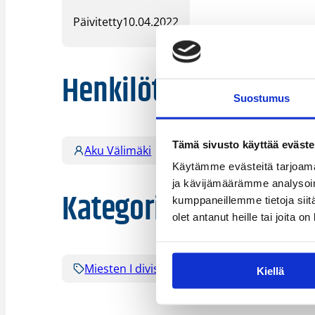
Päivitetty
10.04.2022
Henkilöt
Suostumus
Tämä sivusto käyttää eväste
Aku Välimäki
Patrik Poutiainen
Käytämme evästeitä tarjoama
ja kävijämäärämme analysoim
Kategoriat
kumppaneillemme tietoja siitä
olet antanut heille tai joita o
Miesten I divisioona B
Kiellä