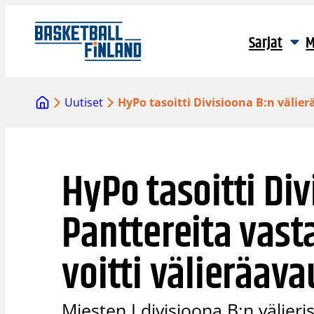
Siirry
sisältöön
Sarjat
M
Uutiset
HyPo tasoitti Divisioona B:n välie
HyPo tasoitti Div
Panttereita vas
voitti välieräav
Miesten I divisioona B:n välier