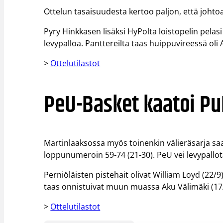
Ottelun tasaisuudesta kertoo paljon, että johtoa
Pyry Hinkkasen lisäksi HyPolta loistopelin pelas
levypalloa. Panttereilta taas huippuvireessä oli 
>
Ottelutilastot
PeU-Basket kaatoi Pu
Martinlaaksossa myös toinenkin välieräsarja saat
loppunumeroin 59-74 (21-30). PeU vei levypallot
Perniöläisten pistehait olivat William Loyd (22/9
taas onnistuivat muun muassa Aku Välimäki (17/6)
>
Ottelutilastot