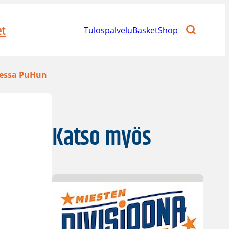
et
Tulospalvelu
BasketShop
ksessa PuHun
Katso myös