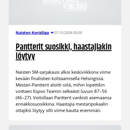
07.10.2004 00:00
Naisten Korisliiga
Pantterit suosikki, haastajiakin
löytyy
Naisten SM-sarjakausi alkoi keskiviikkona viime
kevään finalistien kohtaamisella Helsingissä.
Mestari-Pantterit aloitti siitä, mihin lopettikin
voittaen Espoo Teamin selkeästi luvuin 87–56
(46–27). Voitollaan Pantterit vankisti asemaansa
ennakkosuosikkina. Haastajia mestaripokaalin
ottajiksi löytyy silti viime kautta enemmän.