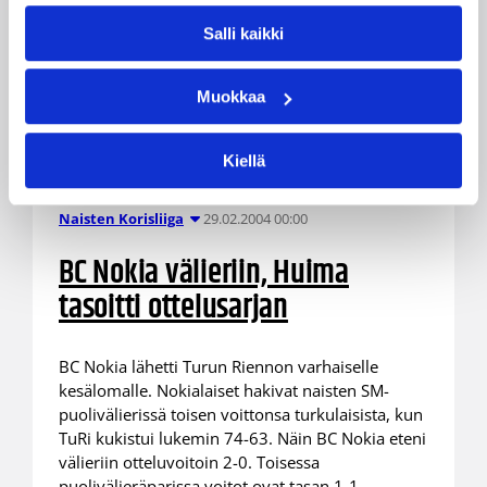
Salli kaikki
Muokkaa
Kiellä
29.02.2004 00:00
Naisten Korisliiga
BC Nokia välieriin, Huima
tasoitti ottelusarjan
BC Nokia lähetti Turun Riennon varhaiselle
kesälomalle. Nokialaiset hakivat naisten SM-
puolivälierissä toisen voittonsa turkulaisista, kun
TuRi kukistui lukemin 74-63. Näin BC Nokia eteni
välieriin otteluvoitoin 2-0. Toisessa
puolivälieräparissa voitot ovat tasan 1-1