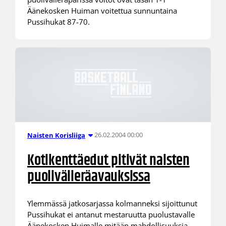
Äänekosken Huiman voitettua sunnuntaina
Pussihukat 87-70.
26.02.2004 00:00
Naisten Korisliiga
Kotikenttäedut pitivät naisten
puolivälieräavauksissa
Ylemmässä jatkosarjassa kolmanneksi sijoittunut
Pussihukat ei antanut mestaruutta puolustavalle
Äänekosken Huimalle mitään mahdollisuuksia,