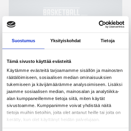
Suostumus
Yksityiskohdat
Tietoja
02.09.2004 00:00
Naisten Korisliiga
Levyrirohmu Williams Pyrinnön
Tämä sivusto käyttää evästeitä
naisten vahvistus
Käytämme evästeitä tarjoamamme sisällön ja mainosten
räätälöimiseen, sosiaalisen median ominaisuuksien
tukemiseen ja kävijämäärämme analysoimiseen. Lisäksi
Tampereen Pyrinnön ulkomaalaisvahvistus
naisten koripallon SM-sarjassa kaudella 2004-05
jaamme sosiaalisen median, mainosalan ja analytiikka-
on 22-vuotias DeVonda Williams. Pyrintö ja
alan kumppaneillemme tietoja siitä, miten käytät
Williams ovat solmineet yksivuotisen
sivustoamme. Kumppanimme voivat yhdistää näitä
sopimuksen. Williams tulee Suomeen suoraan
tietoja muihin tietoihin, joita olet antanut heille tai joita on
koulun penkiltä valmistuttuaan viime kevään
kerätty, kun olet käyttänyt heidän palvelujaan.
Morehead Staten yliopistosta.