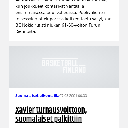
kun joukkueet kohtasivat Vantaalla
ensimmäisessä puolivälierässä. Puolivälierien
toisessakin otteluparissa kotikenttäetu säilyi, kun
BC Nokia rutisti niukan 61-60-voiton Turun
Riennosta.
07.03.2001 00:00
Suomalaiset ulkomailla
Xavier turnausvoittoon,
suomalaiset palkittiin