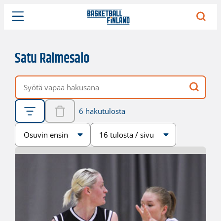
Satu Raimesalo
Vapaa hakusana
6 hakutulosta
Järjestys
Sivukoko