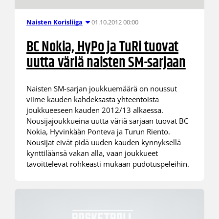
01.10.2012 00:00
Naisten Korisliiga
BC Nokia, HyPo ja TuRi tuovat
uutta väriä naisten SM-sarjaan
Naisten SM-sarjan joukkuemäärä on noussut
viime kauden kahdeksasta yhteentoista
joukkueeseen kauden 2012/13 alkaessa.
Nousijajoukkueina uutta väriä sarjaan tuovat BC
Nokia, Hyvinkään Ponteva ja Turun Riento.
Nousijat eivät pidä uuden kauden kynnyksellä
kynttiläänsä vakan alla, vaan joukkueet
tavoittelevat rohkeasti mukaan pudotuspeleihin.