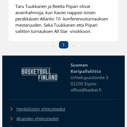
Taru Tuukkanen ja Reetta Piipari olivat
avainhahmoja, kun Xavier nappasi toisen
peräkkäisen Atlantic 10 -konferenssiturnauksen
mestaruuden. Sekä Tuukkanen että Piipari
valittiin turnauksen All Star -viisikkoon.
←
1
→
Suomen
Koripalloliitto
Urheilupuistontie 3
02200 Espoo
office@basket.fi
Henkilöstön yhteystiedot
Alueiden yhteystiedot