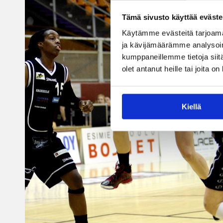
Tämä sivusto käyttää eväste
Käytämme evästeitä tarjoama
ja kävijämäärämme analysoim
kumppaneillemme tietoja siitä
olet antanut heille tai joita o
Kiellä