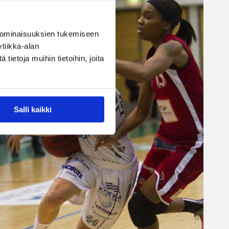
 ominaisuuksien tukemiseen
tiikka-alan
ietoja muihin tietoihin, joita
Salli kaikki