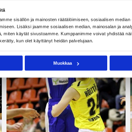
itä
mme sisällön ja mainosten räätälöimiseen, sosiaalisen median
iseen. Lisäksi jaamme sosiaalisen median, mainosalan ja analy
, miten käytät sivustoamme. Kumppanimme voivat yhdistää näitä t
n kerätty, kun olet käyttänyt heidän palvelujaan.
Muokkaa