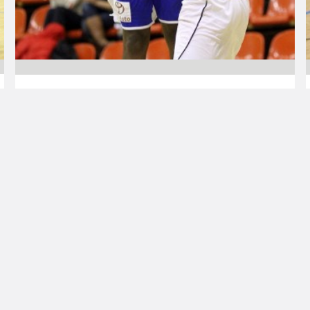
14.03.2013 00:00
Naisten Korisliiga
Huima vei Keski-
Suomen
paikallisväännön
Naisten SM-sarjan torstai-illan ainoassa
ottelussa nähtiin vierasvoitto, kun Äänekosken
Huima nujersi HoNsUn 53–66 (31–29)