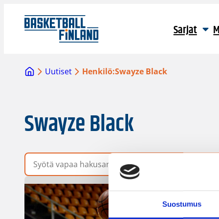
Sarjat
M
Uutiset
Henkilö:
Swayze Black
Swayze Black
Vapaa hakusana
Suostumus