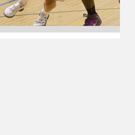
09.03.2013 00:00
Naisten Korisliiga
Lehtoranta jääti Alun
Forssassa, Sten
blokkasi HoNsUn
kärkinelikkoon
Naisten SM-sarjan lauantain kierroksella