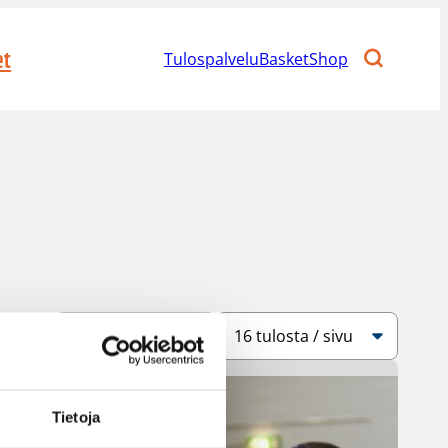
et
Tulospalvelu
BasketShop
Järjestys
Sivukoko
Tietoja