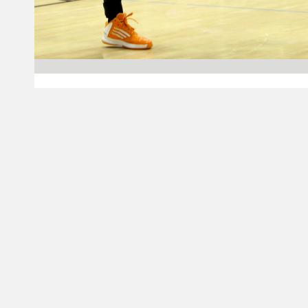
30.03.2013 20:12
Naisten Korisliiga
Catz, PeKa ja FoA
etenivät välieriin,
ToPo tasasi voitot
Hongan kanssa
Ennakkosuosikit Catz, PeKa ja FoA lunastivat