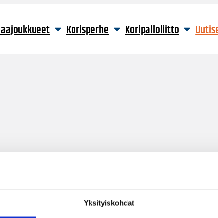
aajoukkueet
Korisperhe
Koripalloliitto
Uutis
17 hakutulosta
Yksityiskohdat