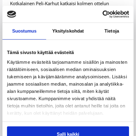
Kotkalainen Peli-Karhut katkaisi kolmen ottelun
tappioputkensa aiheuttamalla BC Nokialle
sarjanousijan kahdeksannen perätäisen tappion.
Tasaisen avausjakson jälkeen Peli-Karhut esitti
Suostumus
Yksityiskohdat
Tietoja
mallikasta puolustuspeliä kahden jakson ajan ja riensi
parhaimmillaan 25 pisteen johtoon. Nokialaiset eivät
enää toipuneet Peli-Karhujen tyrmäysiskusta, vaan
Tämä sivusto käyttää evästeitä
hävisivät 65–83 (35–50).
Käytämme evästeitä tarjoamamme sisällön ja mainosten
Amerikkalaiset Korinne Campbell (23/11/3 syöttöä),
räätälöimiseen, sosiaalisen median ominaisuuksien
Nikki Byrd (15/9) sekä Miriam McKenzie (12/13)
tukemiseen ja kävijämäärämme analysoimiseen. Lisäksi
yhdessä Linda-Lotta Lehtorannan (15/4/3 syöttöä/3
jaamme sosiaalisen median, mainosalan ja analytiikka-
riistoa) kanssa tekivät hyvää työtä kotkalaisten
alan kumppaneillemme tietoja siitä, miten käytät
tappioputken katketessa.
sivustoamme. Kumppanimme voivat yhdistää näitä
Amani Franklin (23/9/3 riistoa) ja Shakara Jones
tietoja muihin tietoihin, joita olet antanut heille tai joita on
(15/10/3 syöttöä) olivat nokialaisten avainpelaajat.
kerätty, kun olet käyttänyt heidän palvelujaan.
Lisätietoja:
Naisten SM-sarja
Salli kaikki