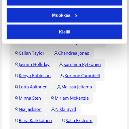
Päivitetty
03.11.2012
Muokkaa
Henkilöt
Kiellä
Amani Franklin
Brittany Hedderson
Callan Taylor
Chandrea Jones
Jasmin Holliday
Karoliina Rytkönen
Kenya Robinson
Korinne Campbell
Lotta Aaltonen
Melissa Jeltema
Minna Sten
Miriam McKenzie
Nia Jackson
Nikki Byrd
Riina Kärkkäinen
Salla Ekström