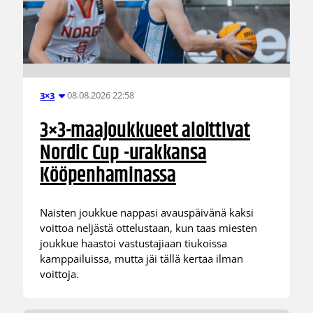
08.08.2026 22:58
3×3
3×3-maajoukkueet aloittivat
Nordic Cup -urakkansa
Kööpenhaminassa
Naisten joukkue nappasi avauspäivänä kaksi
voittoa neljästä ottelustaan, kun taas miesten
joukkue haastoi vastustajiaan tiukoissa
kamppailuissa, mutta jäi tällä kertaa ilman
voittoja.