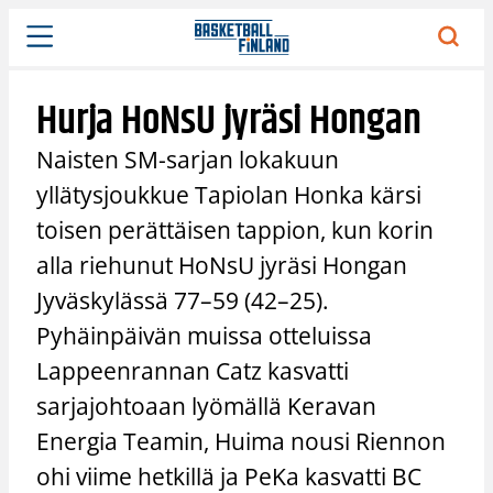
Siirry
sisältöön
Hurja HoNsU jyräsi Hongan
Naisten SM-sarjan lokakuun
yllätysjoukkue Tapiolan Honka kärsi
toisen perättäisen tappion, kun korin
alla riehunut HoNsU jyräsi Hongan
Jyväskylässä 77–59 (42–25).
Pyhäinpäivän muissa otteluissa
Lappeenrannan Catz kasvatti
sarjajohtoaan lyömällä Keravan
Energia Teamin, Huima nousi Riennon
ohi viime hetkillä ja PeKa kasvatti BC