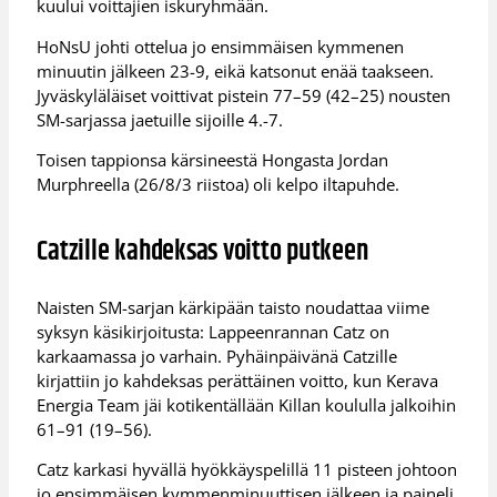
kuului voittajien iskuryhmään.
HoNsU johti ottelua jo ensimmäisen kymmenen
minuutin jälkeen 23-9, eikä katsonut enää taakseen.
Jyväskyläläiset voittivat pistein 77–59 (42–25) nousten
SM-sarjassa jaetuille sijoille 4.-7.
Toisen tappionsa kärsineestä Hongasta Jordan
Murphreella (26/8/3 riistoa) oli kelpo iltapuhde.
Catzille kahdeksas voitto putkeen
Naisten SM-sarjan kärkipään taisto noudattaa viime
syksyn käsikirjoitusta: Lappeenrannan Catz on
karkaamassa jo varhain. Pyhäinpäivänä Catzille
kirjattiin jo kahdeksas perättäinen voitto, kun Kerava
Energia Team jäi kotikentällään Killan koululla jalkoihin
61–91 (19–56).
Catz karkasi hyvällä hyökkäyspelillä 11 pisteen johtoon
jo ensimmäisen kymmenminuuttisen jälkeen ja paineli