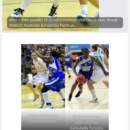
Minna Sten pussitti 18 pistettä HoNsUn yllättäessä Alun. Kuvat:
Matti O. Koskinen & Francois Perthuis.
Jelena Reshetkon
Kenya Robinson
Catz porskuttaa.
johti Huiman
karkuteille Turussa.