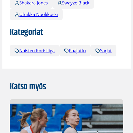
Shakara Jones
Swayze Black
Ulriikka Nuolikoski
Kategoriat
Naisten Korisliiga
Pääjuttu
Sarjat
Katso myös