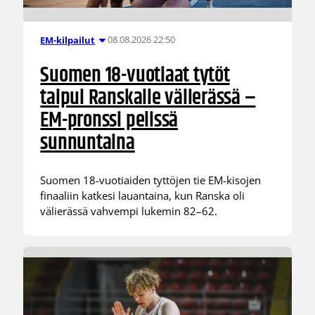
08.08.2026 22:50
EM-kilpailut
Suomen 18-vuotiaat tytöt
taipui Ranskalle välierässä –
EM-pronssi pelissä
sunnuntaina
Suomen 18-vuotiaiden tyttöjen tie EM-kisojen
finaaliin katkesi lauantaina, kun Ranska oli
välierässä vahvempi lukemin 82–62.