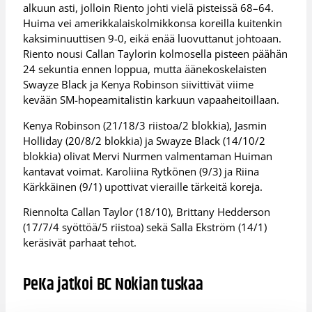
alkuun asti, jolloin Riento johti vielä pisteissä 68–64.
Huima vei amerikkalaiskolmikkonsa koreilla kuitenkin
kaksiminuuttisen 9-0, eikä enää luovuttanut johtoaan.
Riento nousi Callan Taylorin kolmosella pisteen päähän
24 sekuntia ennen loppua, mutta äänekoskelaisten
Swayze Black ja Kenya Robinson siivittivät viime
kevään SM-hopeamitalistin karkuun vapaaheitoillaan.
Kenya Robinson (21/18/3 riistoa/2 blokkia), Jasmin
Holliday (20/8/2 blokkia) ja Swayze Black (14/10/2
blokkia) olivat Mervi Nurmen valmentaman Huiman
kantavat voimat. Karoliina Rytkönen (9/3) ja Riina
Kärkkäinen (9/1) upottivat vieraille tärkeitä koreja.
Riennolta Callan Taylor (18/10), Brittany Hedderson
(17/7/4 syöttöä/5 riistoa) sekä Salla Ekström (14/1)
keräsivät parhaat tehot.
PeKa jatkoi BC Nokian tuskaa