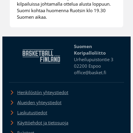
kilpailuissa johtamalla ottelua alusta loppuun.
Suomi kohtaa huomenna Ruotsin klo 19.30
Suomen aikaa.
Suomen
Koripalloliitto
Urheilupuistontie 3
02200 Espoo
office@basket.fi
Henkilöstön yhteystiedot
Alueiden yhteystiedot
Laskutustiedot
Käyttöehdot ja tietosuoja
Evästeet