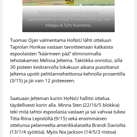
Korinne Campbellin PeKa katkaisi
tappioputkensa. Kuvat: Francois Perthuis, Kai
Kilappa & Tytti Nuoramo.
Tuomas Ojan valmentama HoNsU lähti otteluun
Tapiolan Honkaa vastaan tavoitteenaan katkaista
espoolaisten ”käärmeen pää” eliminoimalla
tehotakamies Melissa Jeltema. Taktiikka onnistui, sillä
30 pisteen keskiarvolla lokakuun aikana pussittanut
Jeltema upotti pelitilanneheittonsa kehnolla prosentilla
(3/15) ja jäi vain 12 pisteeseen.
Saatuaan Jelteman kuriin HoNsU hallitsi ottelua
täydellisesti korin alla. Minna Sten (22/16/5 blokkia)
teki mitä tahtoi espoolaisia vastaan ja sai vahvaa tukea
Titta-Riina Lepistöltä (9/15) sekä ensimmäisen
ottelunsa pelanneelta amerikkalaiselta Brandi Davisilta
(13/1/4 syöttöä). Myös Nia Jackson (14/5/3 riistoa)