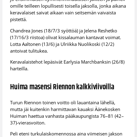
omille teilleen lopullisesti toisella jaksolla, jonka aikana
keravalaiset saivat aikaan vain seitsemän vaivaista
pistettä.
Chandrea Jones (18/7/3 syöttöä) ja Jelena Reshetko
(17/16/3 riistoa) olivat kissalauman kantavat voimat.
Lotta Aaltonen (13/6) ja Ulriikka Nuolikoski (12/2)
antoivat tulitukea.
Keravalaistehot lepäsivät Earlysia Marchbanksin (26/8)
harteilla.
Huima masensi Riennon kalkkiviivoilla
Turun Riennon toinen voitto oli lauantaina lähellä,
mutta jäi kuitenkin harmittavan kauaksi Äänekosken
Huiman haettua vanhasta pääkaupungista 76–81 (42–
37)-vierasvoiton.
Peli eteni turkulaiskomennossa aina viimeisen jakson