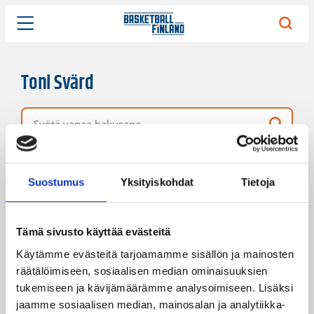
Toni Svärd
Vapaa hakusana
7 hakutulosta
Järjestys
Sivukoko
Suostumus
Yksityiskohdat
Tietoja
Tämä sivusto käyttää evästeitä
Käytämme evästeitä tarjoamamme sisällön ja mainosten
räätälöimiseen, sosiaalisen median ominaisuuksien
tukemiseen ja kävijämäärämme analysoimiseen. Lisäksi
jaamme sosiaalisen median, mainosalan ja analytiikka-