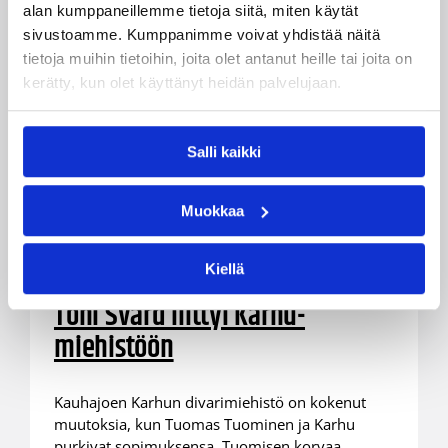
alan kumppaneillemme tietoja siitä, miten käytät
sivustoamme. Kumppanimme voivat yhdistää näitä
tietoja muihin tietoihin, joita olet antanut heille tai joita on
kerätty, kun olet käyttänyt heidän palvelujaan.
Salli kaikki
Muokkaa
29.11.2008 00:00
Miesten I divisioona A
Kiellä
Toni Svärd liittyi Karhu-
miehistöön
Kauhajoen Karhun divarimiehistö on kokenut
muutoksia, kun Tuomas Tuominen ja Karhu
purkivat sopimuksensa. Tuomisen korvaa