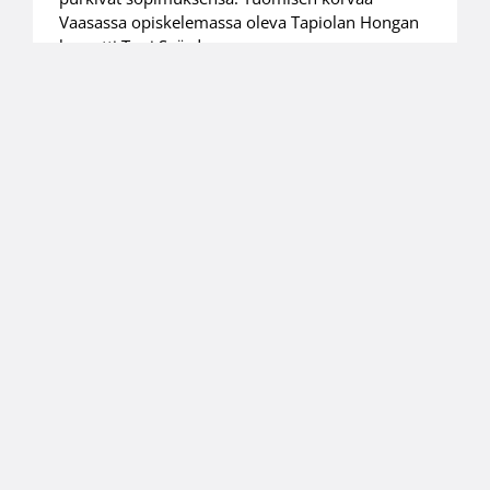
Vaasassa opiskelemassa oleva Tapiolan Hongan
kasvatti Toni Svärd.
10.04.2006 00:00
Lasten ja nuorten liikunta
ToPon hermokontrolli kaatoi
Hongan
A-poikien SM-finaaliin ei jännittävämpää
asetelmaa olisi voinut olla. Vastakkain asettuivat
kaksi suurseuraa, ToPo ja Honka perinteikkäässä