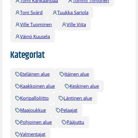
Tomi Kankaanpää
Tommi Tiimonen
Toni Svärd
Tuukka Sariola
Ville Tuominen
Ville Viita
Väinö Kuusela
Kategoriat
Eteläinen alue
Itäinen alue
Kaakkoinen alue
Keskinen alue
Koripalloliitto
Läntinen alue
Maajoukkue
Pelaajat
Pohjoinen alue
Pääjuttu
Valmentajat