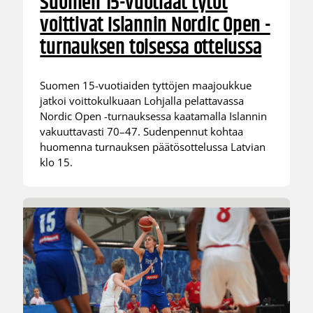
Suomen 15-vuotiaat tytöt
voittivat Islannin Nordic Open -
turnauksen toisessa ottelussa
Suomen 15-vuotiaiden tyttöjen maajoukkue
jatkoi voittokulkuaan Lohjalla pelattavassa
Nordic Open -turnauksessa kaatamalla Islannin
vakuuttavasti 70–47. Sudenpennut kohtaa
huomenna turnauksen päätösottelussa Latvian
klo 15.