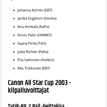
Johanna Achrén (EBT)
Janika Engblom (Honka)
Anu Konkala (KaPo)
Emmi Palm (HNMKY)
Saana Pirilä (TikS)
Jutta Richter (PeKa)
Piia Salminen (HoNsU)
Mia Tirkkonen (EBT)
Canon All Star Cup 2003 -
kilpailuvoittajat
Tytöt-89, 2 Ball -heittokisa