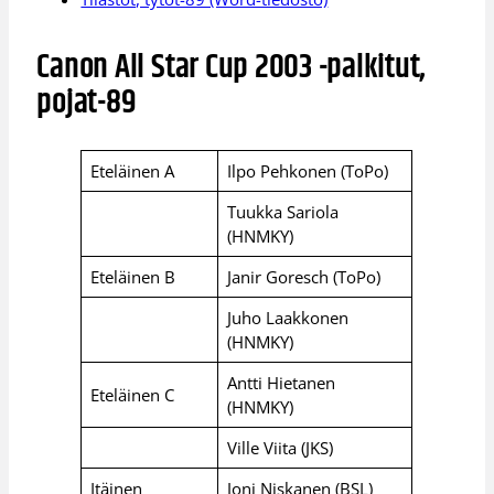
Canon All Star Cup 2003 -palkitut,
pojat-89
Eteläinen A
Ilpo Pehkonen (ToPo)
Tuukka Sariola
(HNMKY)
Eteläinen B
Janir Goresch (ToPo)
Juho Laakkonen
(HNMKY)
Antti Hietanen
Eteläinen C
(HNMKY)
Ville Viita (JKS)
Itäinen
Joni Niskanen (BSL)