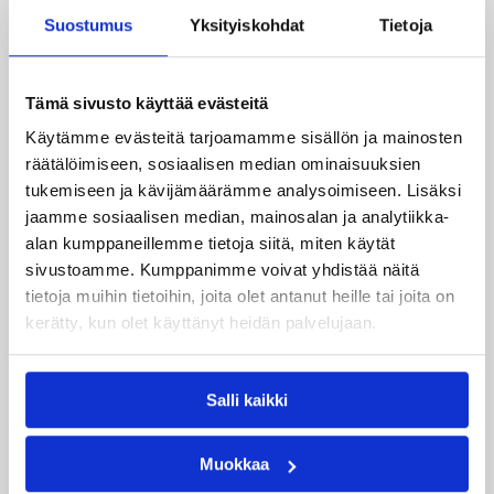
Suostumus
Yksityiskohdat
Tietoja
Erkki Mäkelä (Korihait)
Tämä sivusto käyttää evästeitä
Päivitetty
11.12.2003
Käytämme evästeitä tarjoamamme sisällön ja mainosten
räätälöimiseen, sosiaalisen median ominaisuuksien
Henkilöt
tukemiseen ja kävijämäärämme analysoimiseen. Lisäksi
jaamme sosiaalisen median, mainosalan ja analytiikka-
alan kumppaneillemme tietoja siitä, miten käytät
Aino Wirtanen
Antti Kanervo
sivustoamme. Kumppanimme voivat yhdistää näitä
tietoja muihin tietoihin, joita olet antanut heille tai joita on
Camilla Genberg
Elina Mikkola
kerätty, kun olet käyttänyt heidän palvelujaan.
Emmi Palm
Erkki Mäkelä
Florence Erista
Gerald Lee Jr.
Salli kaikki
Ilkka Ekström
Ilpo Pehkonen
Muokkaa
Jaakko Pärnä
Janika Engblom