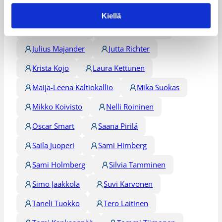
Jarkko Kyllönen
Jenni Laukkanen
Kiellä
Johanna Achrén
Juho Laakkonen
Julius Majander
Jutta Richter
Krista Kojo
Laura Kettunen
Maija-Leena Kaltiokallio
Mika Suokas
Mikko Koivisto
Nelli Roininen
Oscar Smart
Saana Pirilä
Saila Juoperi
Sami Himberg
Sami Holmberg
Silvia Tamminen
Simo Jaakkola
Suvi Karvonen
Taneli Tuokko
Tero Laitinen