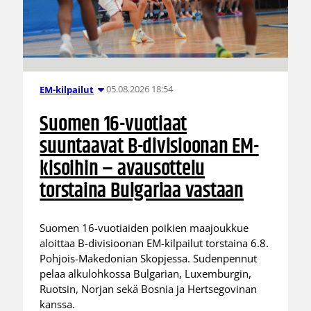
05.08.2026 18:54
EM-kilpailut
Suomen 16-vuotiaat
suuntaavat B-divisioonan EM-
kisoihin – avausottelu
torstaina Bulgariaa vastaan
Suomen 16-vuotiaiden poikien maajoukkue
aloittaa B-divisioonan EM-kilpailut torstaina 6.8.
Pohjois-Makedonian Skopjessa. Sudenpennut
pelaa alkulohkossa Bulgarian, Luxemburgin,
Ruotsin, Norjan sekä Bosnia ja Hertsegovinan
kanssa.