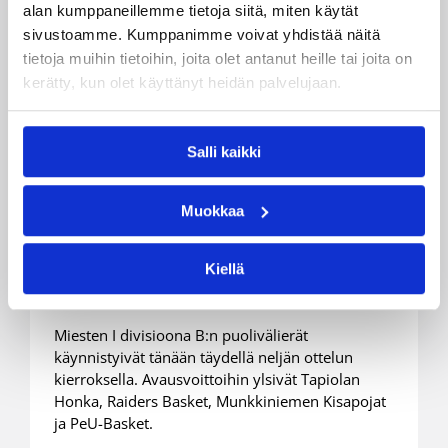
alan kumppaneillemme tietoja siitä, miten käytät
sivustoamme. Kumppanimme voivat yhdistää näitä
tietoja muihin tietoihin, joita olet antanut heille tai joita on
kerätty, kun olet käyttänyt heidän palvelujaan.
Salli kaikki
21.03.2019 00:38
Miesten I divisioona B
Raiders murskavoittoon
Muokkaa
miesten Divari-B:n
pudotuspeliavauksessa
Kiellä
Miesten I divisioona B:n puolivälierät
käynnistyivät tänään täydellä neljän ottelun
kierroksella. Avausvoittoihin ylsivät Tapiolan
Honka, Raiders Basket, Munkkiniemen Kisapojat
ja PeU-Basket.