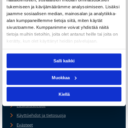
somekanavat seurantaan.
Susijengi:
Instagram
/
Facebook
tukemiseen ja kävijämäärämme analysoimiseen. Lisäksi
Susiladies:
Instagram
/
Facebook
jaamme sosiaalisen median, mainosalan ja analytiikka-
alan kumppaneillemme tietoja siitä, miten käytät
sivustoamme. Kumppanimme voivat yhdistää näitä
tietoja muihin tietoihin, joita olet antanut heille tai joita on
kerätty, kun olet käyttänyt heidän palvelujaan.
Suomen
Koripalloliitto
Urheilupuistontie 3
02200 Espoo
Salli kaikki
office@basket.fi
Muokkaa
Henkilöstön yhteystiedot
Kiellä
Alueiden yhteystiedot
Laskutustiedot
Käyttöehdot ja tietosuoja
Evästeet