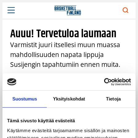
Siirry
sisältöön
Auuu! Tervetuloa laumaan
Varmistit juuri itsellesi muun muassa
mahdollisuuden napata lippuja
Susijengin tapahtumiin ennen muita.
Suostumus
Yksityiskohdat
Tietoja
Laumamme on entistä vahvempi, kun sinä olet
mukana! Lähetimme sähköpostiisi viestin, jossa
kerromme lisää 6. pelaajan eksklusiivisista eduista,
joista muut voivat vain haaveilla.
Tämä sivusto käyttää evästeitä
Käytämme evästeitä tarjoamamme sisällön ja mainosten
Pysy lauman ytimessä ja ota Susijengin ja Susiladiesin
räätälöimiseen, sosiaalisen median ominaisuuksien