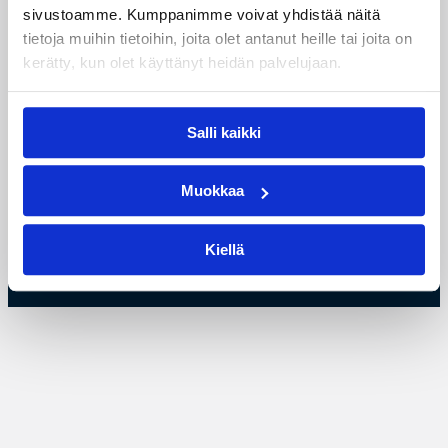
Henkilöstön yhteystiedot
sivustoamme. Kumppanimme voivat yhdistää näitä
tietoja muihin tietoihin, joita olet antanut heille tai joita on
Alueiden yhteystiedot
kerätty, kun olet käyttänyt heidän palvelujaan.
Laskutustiedot
Käyttöehdot ja tietosuoja
Salli kaikki
Evästeet
Muokkaa
Kiellä
© Suomen Koripalloliitto ry 2026