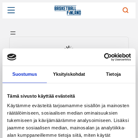
Siirry
sisältöön
Suostumus
Yksityiskohdat
Tietoja
Suomen
Tämä sivusto käyttää evästeitä
Koripalloliitto
Urheilupuistontie 3
Käytämme evästeitä tarjoamamme sisällön ja mainosten
02200 Espoo
räätälöimiseen, sosiaalisen median ominaisuuksien
office@basket.fi
tukemiseen ja kävijämäärämme analysoimiseen. Lisäksi
jaamme sosiaalisen median, mainosalan ja analytiikka-
alan kumppaneillemme tietoja siitä, miten käytät