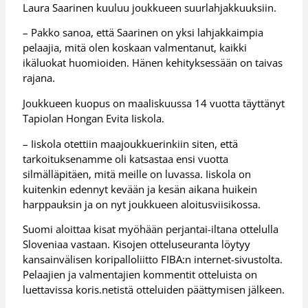
Laura Saarinen kuuluu joukkueen suurlahjakkuuksiin.
– Pakko sanoa, että Saarinen on yksi lahjakkaimpia
pelaajia, mitä olen koskaan valmentanut, kaikki
ikäluokat huomioiden. Hänen kehityksessään on taivas
rajana.
Joukkueen kuopus on maaliskuussa 14 vuotta täyttänyt
Tapiolan Hongan Evita Iiskola.
– Iiskola otettiin maajoukkuerinkiin siten, että
tarkoituksenamme oli katsastaa ensi vuotta
silmälläpitäen, mitä meille on luvassa. Iiskola on
kuitenkin edennyt kevään ja kesän aikana huikein
harppauksin ja on nyt joukkueen aloitusviisikossa.
Suomi aloittaa kisat myöhään perjantai-iltana ottelulla
Sloveniaa vastaan. Kisojen otteluseuranta löytyy
kansainvälisen koripalloliitto FIBA:n internet-sivustolta.
Pelaajien ja valmentajien kommentit otteluista on
luettavissa koris.netistä otteluiden päättymisen jälkeen.