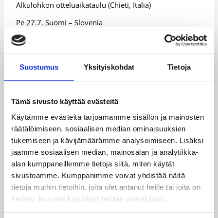
Alkulohkon otteluaikataulu (Chieti, Italia)
Pe 27.7. Suomi – Slovenia
La 28.7. Suomi – Montenegro
Su 29.7. Suomi – Italia
Suostumus
Yksityiskohdat
Tietoja
Suomi U16 EM-kisajoukkueen lopullinen kokoonpano
166
Tämä sivusto käyttää evästeitä
4 Lausti Jenny
Turun Riento
cm
Käytämme evästeitä tarjoamamme sisällön ja mainosten
5 Kilpijärvi
170
Hyvinkään
räätälöimiseen, sosiaalisen median ominaisuuksien
Mirka
cm
Ponteva
tukemiseen ja kävijämäärämme analysoimiseen. Lisäksi
jaamme sosiaalisen median, mainosalan ja analytiikka-
171
Peli-Karhut,
6 Richter Lotta
alan kumppaneillemme tietoja siitä, miten käytät
cm
Karhula
sivustoamme. Kumppanimme voivat yhdistää näitä
7 Mäkitalo
175
Tapiolan Honka,
tietoja muihin tietoihin, joita olet antanut heille tai joita on
Anni
cm
Espoo
kerätty, kun olet käyttänyt heidän palvelujaan.
176
Tapiolan Honka,
8 Väre Saara