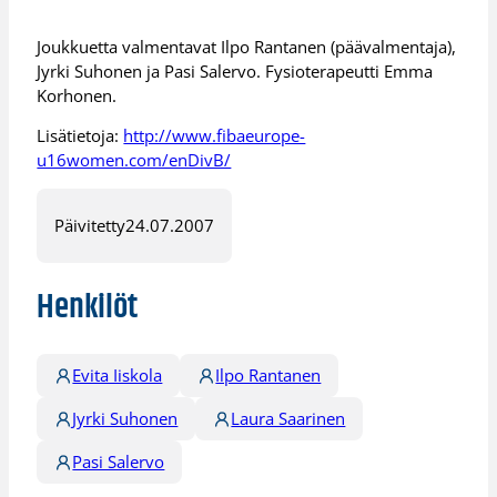
Joukkuetta valmentavat Ilpo Rantanen (päävalmentaja),
Jyrki Suhonen ja Pasi Salervo. Fysioterapeutti Emma
Korhonen.
Lisätietoja:
http://www.fibaeurope-
u16women.com/enDivB/
Päivitetty
24.07.2007
Henkilöt
Evita Iiskola
Ilpo Rantanen
Jyrki Suhonen
Laura Saarinen
Pasi Salervo