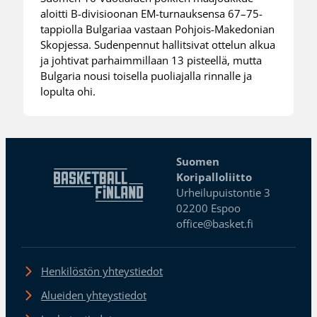
aloitti B-divisioonan EM-turnauksensa 67–75-
tappiolla Bulgariaa vastaan Pohjois-Makedonian
Skopjessa. Sudenpennut hallitsivat ottelun alkua
ja johtivat parhaimmillaan 13 pisteellä, mutta
Bulgaria nousi toisella puoliajalla rinnalle ja
lopulta ohi.
Suomen
Koripalloliitto
Urheilupuistontie 3
02200 Espoo
office@basket.fi
Henkilöstön yhteystiedot
Alueiden yhteystiedot