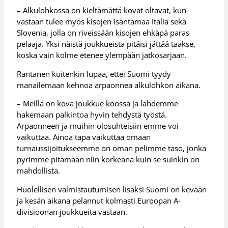
– Alkulohkossa on kieltämättä kovat oltavat, kun
vastaan tulee myös kisojen isäntämaa Italia sekä
Slovenia, jolla on riveissään kisojen ehkäpä paras
pelaaja. Yksi näistä joukkueista pitäisi jättää taakse,
koska vain kolme etenee ylempään jatkosarjaan.
Rantanen kuitenkin lupaa, ettei Suomi tyydy
manailemaan kehnoa arpaonnea alkulohkon aikana.
– Meillä on kova joukkue koossa ja lähdemme
hakemaan palkintoa hyvin tehdystä työstä.
Arpaonneen ja muihin olosuhteisiin emme voi
vaikuttaa. Ainoa tapa vaikuttaa omaan
turnaussijoitukseemme on oman pelimme taso, jonka
pyrimme pitämään niin korkeana kuin se suinkin on
mahdollista.
Huolellisen valmistautumisen lisäksi Suomi on kevään
ja kesän aikana pelannut kolmasti Euroopan A-
divisioonan joukkueita vastaan.