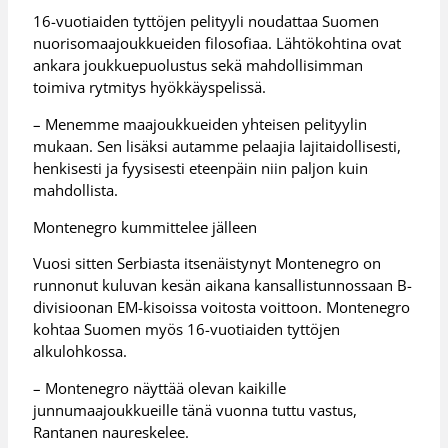
16-vuotiaiden tyttöjen pelityyli noudattaa Suomen
nuorisomaajoukkueiden filosofiaa. Lähtökohtina ovat
ankara joukkuepuolustus sekä mahdollisimman
toimiva rytmitys hyökkäyspelissä.
– Menemme maajoukkueiden yhteisen pelityylin
mukaan. Sen lisäksi autamme pelaajia lajitaidollisesti,
henkisesti ja fyysisesti eteenpäin niin paljon kuin
mahdollista.
Montenegro kummittelee jälleen
Vuosi sitten Serbiasta itsenäistynyt Montenegro on
runnonut kuluvan kesän aikana kansallistunnossaan B-
divisioonan EM-kisoissa voitosta voittoon. Montenegro
kohtaa Suomen myös 16-vuotiaiden tyttöjen
alkulohkossa.
– Montenegro näyttää olevan kaikille
junnumaajoukkueille tänä vuonna tuttu vastus,
Rantanen naureskelee.