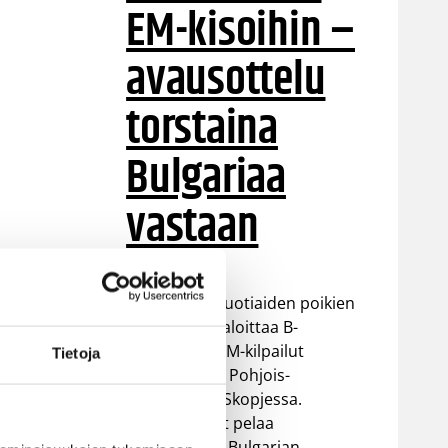
EM-kisoihin –
avausottelu
torstaina
Bulgariaa
vastaan
Suomen 16-vuotiaiden poikien
maajoukkue aloittaa B-
divisioonan EM-kilpailut
Tietoja
torstaina 6.8. Pohjois-
Makedonian Skopjessa.
Sudenpennut pelaa
alkulohkossa Bulgarian,