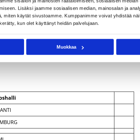
mme sisällön ja mainosten räätälöimiseen, sosiaalisen median
iseen. Lisäksi jaamme sosiaalisen median, mainosalan ja analy
, miten käytät sivustoamme. Kumppanimme voivat yhdistää näitä t
n kerätty, kun olet käyttänyt heidän palvelujaan.
Muokkaa
oshalli
ANTI
EMBURG
MI