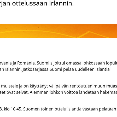
an ottelussaan Irlannin.
 Slovenia ja Romania. Suomi sijoittui omassa lohkossaan lopul
 Islannin. Jatkosarjassa Suomi pelaa uudelleen Islantia
ä muistele ja on käyttänyt välipäivän rentoutuen muun mua
itteet ovat selvät. Alemman lohkon voittoa lähdetään hakema
.8. klo 16:45. Suomen toinen ottelu Islantia vastaan pelataan