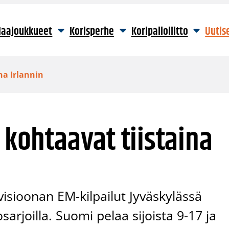
aajoukkueet
Korisperhe
Koripalloliitto
Uutis
na Irlannin
 kohtaavat tiistaina
ivisioonan EM-kilpailut Jyväskylässä
sarjoilla. Suomi pelaa sijoista 9-17 ja