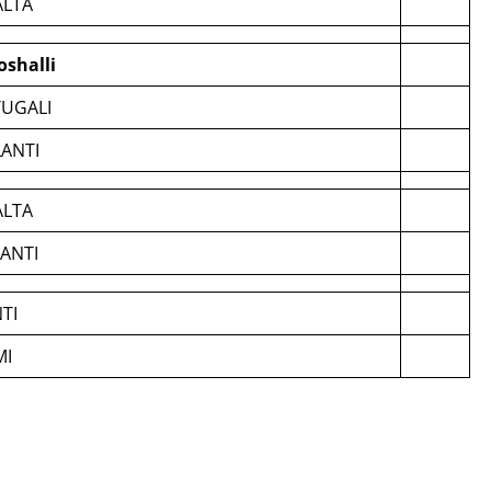
ALTA
oshalli
UGALI
ANTI
ALTA
ANTI
NTI
MI