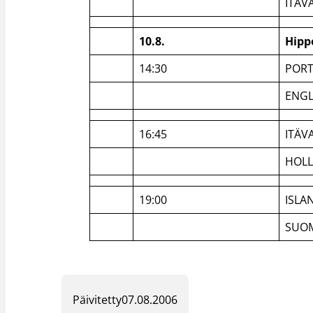
ITÄV
10.8.
Hipp
14:30
PORT
ENGL
16:45
ITÄV
HOLL
19:00
ISLA
SUO
Päivitetty
07.08.2006