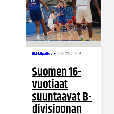
05.08.2026 18:54
EM-kilpailut
Suomen 16-
vuotiaat
suuntaavat B-
divisioonan