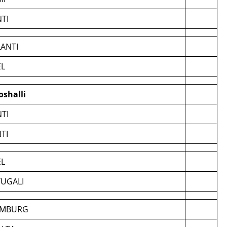
NTI
ANTI
EL
oshalli
NTI
NTI
EL
UGALI
EMBURG