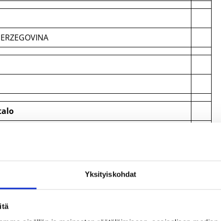
HERZEGOVINA
talo
Yksityiskohdat
HERZEGOVINA
itä