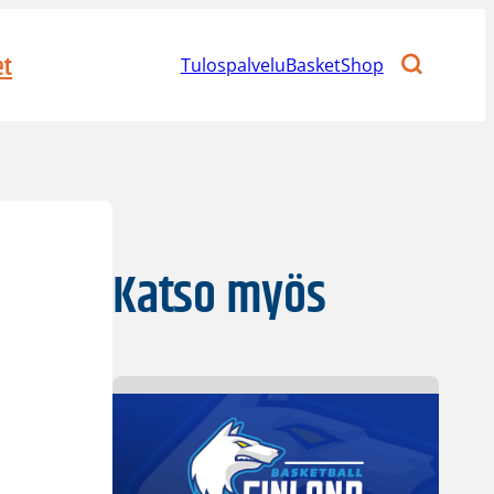
et
Tulospalvelu
BasketShop
Katso myös