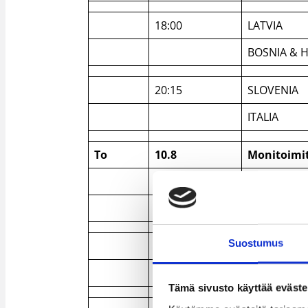
18:00
LATVIA
BOSNIA & 
20:15
SLOVENIA
ITALIA
To
10.8
Monitoimi
13:30
SAKSA
RUOTSI
Suostumus
15:45
BOSNIA & 
ITALIA
Tämä sivusto käyttää eväste