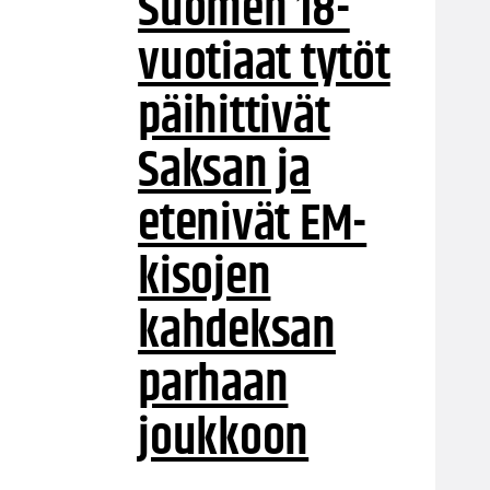
Suomen 18-
vuotiaat tytöt
päihittivät
Saksan ja
etenivät EM-
kisojen
kahdeksan
parhaan
joukkoon