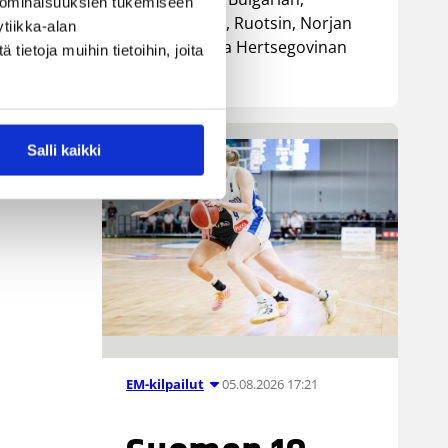
 ominaisuuksien tukemiseen
Luxemburgin, Ruotsin, Norjan
tiikka-alan
sekä Bosnia ja Hertsegovinan
ietoja muihin tietoihin, joita
kanssa.
Salli kaikki
05.08.2026 17:21
EM-kilpailut