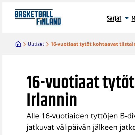
Siirry
sisältöön
Sarjat
M
Uutiset
16-vuotiaat tytöt kohtaavat tiistai
16-vuotiaat tytöt
Irlannin
Alle 16-vuotiaiden tyttöjen B-d
jatkuvat välipäivän jälkeen jatko