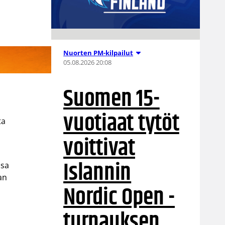
Nuorten PM-kilpailut
05.08.2026 20:08
Suomen 15-
vuotiaat tytöt
ta
voittivat
Islannin
ssa
an
Nordic Open -
turnauksen