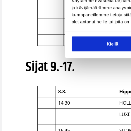
18:00
LATVIA
Käytämme evästeitä tarjoama
ja kävijämäärämme analysoim
SLOVENIA
kumppaneillemme tietoja siitä
olet antanut heille tai joita o
20:15
ROMANIA
BULGARIA
Kiellä
Sijat 9.-17.
8.8.
Hipp
14:30
HOLL
LUX
16:45
SUO