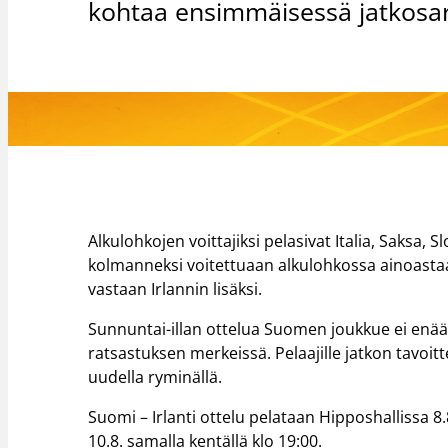
kohtaa ensimmäisessä jatkosarj
Alkulohkojen voittajiksi pelasivat Italia, Saksa,
kolmanneksi voitettuaan alkulohkossa ainoastaan
vastaan Irlannin lisäksi.
Sunnuntai-illan ottelua Suomen joukkue ei enä
ratsastuksen merkeissä. Pelaajille jatkon tavo
uudella ryminällä.
Suomi – Irlanti ottelu pelataan Hipposhallissa 8
10.8. samalla kentällä klo 19:00.