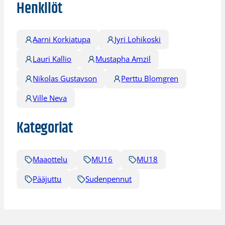
Henkilöt
Aarni Korkiatupa
Jyri Lohikoski
Lauri Kallio
Mustapha Amzil
Nikolas Gustavson
Perttu Blomgren
Ville Neva
Kategoriat
Maaottelu
MU16
MU18
Pääjuttu
Sudenpennut