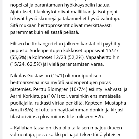
nopeiksi ja parantamaan hyökkäyspelin laatua.
Ajoitukset, tilankäytöt olivat mallillaan ja isot pojat
tekivät hyviä skriinejä ja takamiehet hyviä valintoja.
Sitä mukaan heittoprosentit olivat merkittävästi
paremmat kuin eilisessä pelissä.
Eilisen heittokangertelun jälkeen karstat oli pyyhitty
piipusta: Sudenpentujen kakkoset upposivat 15/27
(55,6%) ja kolmoset 12/23 (52,2%). Vapaaheittoihin
(15/24, 62,5%) jäi vielä parantamisen varaa.
Nikolas Gustavson (15/1) oli monipuolisen
heittoarsenaalinsa myötä Sudenpentujen paras
pistemies. Perttu Blomgren (10/7/4) esiintyi vahvasti ja
Aarni Korkiatupa (10/1) toi, varsinkin ensimmäisellä
puoliajalla, rutkasti virtaa penkiltä. Kapteeni Mustapha
Amzil (8/6) löi ottelun näyttävimmän donkin ja kirjasi
tilastoriviinsä plus-miinus-tilastoikseen +26.
– Kyllähän tässä on kiva olla tällaisen maajoukkueen
valmentaja, jossa kaikki pelaajat tekee töitä yhteisen