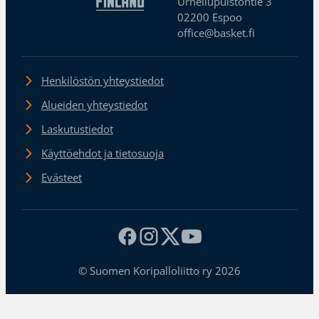
Urheilupuistontie 3
02200 Espoo
office@basket.fi
Henkilöstön yhteystiedot
Alueiden yhteystiedot
Laskutustiedot
Käyttöehdot ja tietosuoja
Evästeet
© Suomen Koripalloliitto ry 2026