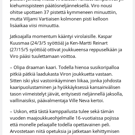
kiehumispisteen päätösneljänneksellä. Viro nousi
ohitse upottaen 37 pistettä kymmeneen minuuttiin,
mutta Viljami Vartiaisen kolmonen pisti kelloon
lisäaikaa viisi minuuttia.
Jatkoajalla momentum kääntyi virolaisille. Kaspar
Kuusmaa (24/3/5 syöttöä) ja Ken-Martti Reinart
(27/15/5 syöttöä) ottivat joukkueensa reppuselkään ja
Viro pääsi tuulettamaan voittoa.
– Olipa draaman kaari. Todella hienoa susikoripalloa
pitkiä pätkiä laadukasta Viron joukkuetta vastaan.
Sitten iski yksi vastoinkäyminen liikaa, jonka johdosta
kaaripuolustaminen ja hyökkäyksessä kansainvälisen
tason viimeistelyt jäivät, erityisesti neljännellä jaksolla,
vaillinaisiksi, päävalmentaja Ville Neva kertoi.
– Uskon, että tästä kamppailusta tulee sekä tämän
vuoden maajoukkueohjelmalle 16-vuotiaissa pojissa
että monelle pelaajalle todella opettavainen peli.
Arvostetaan niitä opetuksia ja jatketaan kehittymisen