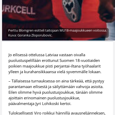
Perttu Blomgren esitteli taitojaan MU18-maajoukkueen voitossa.
Kuva: Goranka Zloporubovic.
Jo eilisessä ottelussa Latviaa vastaan oivalla
puolustuspelillään erottunut Suomen 18-vuotiaiden
poikien maajoukkue pisti perjantai-iltana työhaalarit
ylleen ja kurahansikkaansa vielä syvemmälle lokaan.
– Tällaisessa turnauksessa on aina tärkeää, että pystyy
parantamaan eilisestä ja säilyttämään vahvoja asioita.
Eilen olimme hyvä puolustusjoukkue, tänään olimme
ajoittain erinomainen puolustusjoukkue,
päävalmentaja Jyri Lohikoski kertoi.
Tuloksellisesti Viro roikkui hännillä avausneljänneksen,