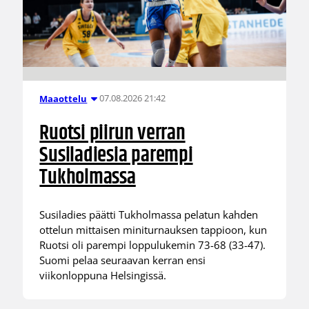
07.08.2026 21:42
Maaottelu
Ruotsi piirun verran
Susiladiesia parempi
Tukholmassa
Susiladies päätti Tukholmassa pelatun kahden
ottelun mittaisen miniturnauksen tappioon, kun
Ruotsi oli parempi loppulukemin 73-68 (33-47).
Suomi pelaa seuraavan kerran ensi
viikonloppuna Helsingissä.