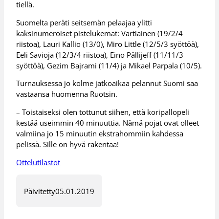
tiellä.
Suomelta peräti seitsemän pelaajaa ylitti
kaksinumeroiset pistelukemat: Vartiainen (19/2/4
riistoa), Lauri Kallio (13/0), Miro Little (12/5/3 syöttöä),
Eeli Savioja (12/3/4 riistoa), Eino Pällijeff (11/11/3
syöttöä), Gezim Bajrami (11/4) ja Mikael Parpala (10/5).
Turnauksessa jo kolme jatkoaikaa pelannut Suomi saa
vastaansa huomenna Ruotsin.
– Toistaiseksi olen tottunut siihen, että koripallopeli
kestää useimmin 40 minuuttia. Nämä pojat ovat olleet
valmiina jo 15 minuutin ekstrahommiin kahdessa
pelissä. Sille on hyvä rakentaa!
Ottelutilastot
Päivitetty
05.01.2019