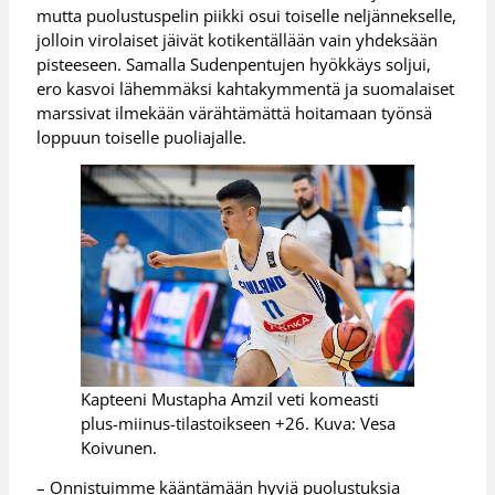
mutta puolustuspelin piikki osui toiselle neljännekselle,
jolloin virolaiset jäivät kotikentällään vain yhdeksään
pisteeseen. Samalla Sudenpentujen hyökkäys soljui,
ero kasvoi lähemmäksi kahtakymmentä ja suomalaiset
marssivat ilmekään värähtämättä hoitamaan työnsä
loppuun toiselle puoliajalle.
Kapteeni Mustapha Amzil veti komeasti
plus-miinus-tilastoikseen +26. Kuva: Vesa
Koivunen.
– Onnistuimme kääntämään hyviä puolustuksia