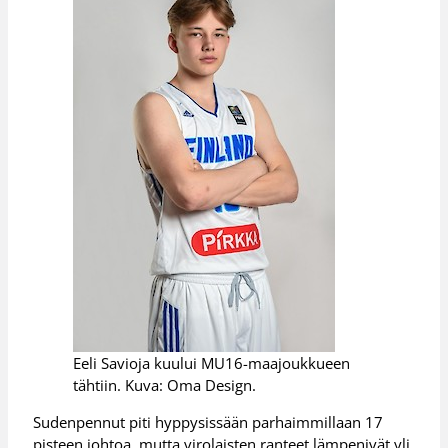
Eeli Savioja kuului MU16-maajoukkueen
tähtiin. Kuva: Oma Design.
Sudenpennut piti hyppysissään parhaimmillaan 17
pisteen johtoa, mutta virolaisten ranteet lämpenivät yli