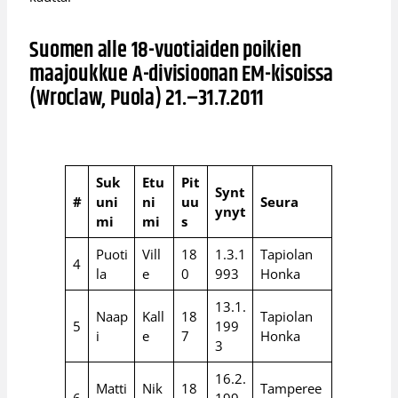
Suomen alle 18-vuotiaiden poikien
maajoukkue A-divisioonan EM-kisoissa
(Wroclaw, Puola) 21.–31.7.2011
Suk
Etu
Pit
Synt
#
uni
ni
uu
Seura
ynyt
mi
mi
s
Puoti
Vill
18
1.3.1
Tapiolan
4
la
e
0
993
Honka
13.1.
Naap
Kall
18
Tapiolan
5
199
i
e
7
Honka
3
16.2.
Matti
Nik
18
Tamperee
6
199