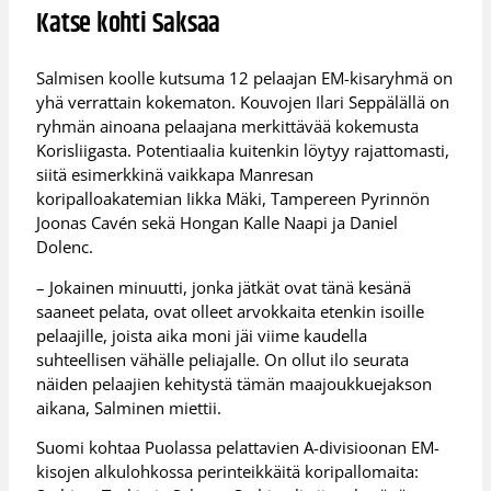
Katse kohti Saksaa
Salmisen koolle kutsuma 12 pelaajan EM-kisaryhmä on
yhä verrattain kokematon. Kouvojen Ilari Seppälällä on
ryhmän ainoana pelaajana merkittävää kokemusta
Korisliigasta. Potentiaalia kuitenkin löytyy rajattomasti,
siitä esimerkkinä vaikkapa Manresan
koripalloakatemian Iikka Mäki, Tampereen Pyrinnön
Joonas Cavén sekä Hongan Kalle Naapi ja Daniel
Dolenc.
– Jokainen minuutti, jonka jätkät ovat tänä kesänä
saaneet pelata, ovat olleet arvokkaita etenkin isoille
pelaajille, joista aika moni jäi viime kaudella
suhteellisen vähälle peliajalle. On ollut ilo seurata
näiden pelaajien kehitystä tämän maajoukkuejakson
aikana, Salminen miettii.
Suomi kohtaa Puolassa pelattavien A-divisioonan EM-
kisojen alkulohkossa perinteikkäitä koripallomaita: