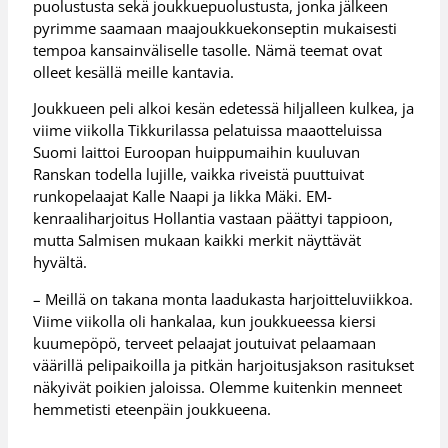
puolustusta sekä joukkuepuolustusta, jonka jälkeen
pyrimme saamaan maajoukkuekonseptin mukaisesti
tempoa kansainväliselle tasolle. Nämä teemat ovat
olleet kesällä meille kantavia.
Joukkueen peli alkoi kesän edetessä hiljalleen kulkea, ja
viime viikolla Tikkurilassa pelatuissa maaotteluissa
Suomi laittoi Euroopan huippumaihin kuuluvan
Ranskan todella lujille, vaikka riveistä puuttuivat
runkopelaajat Kalle Naapi ja Iikka Mäki. EM-
kenraaliharjoitus Hollantia vastaan päättyi tappioon,
mutta Salmisen mukaan kaikki merkit näyttävät
hyvältä.
– Meillä on takana monta laadukasta harjoitteluviikkoa.
Viime viikolla oli hankalaa, kun joukkueessa kiersi
kuumepöpö, terveet pelaajat joutuivat pelaamaan
väärillä pelipaikoilla ja pitkän harjoitusjakson rasitukset
näkyivät poikien jaloissa. Olemme kuitenkin menneet
hemmetisti eteenpäin joukkueena.