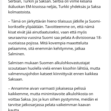
Serbian, Turkin ja Saksan. Serbia oli viime kesänä
ikäluokan EM-kisoissa neljäs, Turkki yhdeksäs ja Saksa
kolmastoista.
– Tämä on järkyttävän hieno tilaisuus jätkille ja Suomi-
korikselle ylipäätään. Tavoitteemme on, että nämä
kisat eivät jää ainutlaatuiseksi, vaan että myös
seuraavina vuosina Suomi saa pelata A-divisioonaa 18-
vuotiaissa pojissa. Mitä kovempia maaotteluita
pelaamme, sitä enemmän kehitymme, jatkaa
Salminen.
Salmisen mukaan Suomen alkulohkovastustajat
scoutataan huolella vielä ennen kisoihin lähtöä, mutta
valmennusjohdon katseet kiinnittyvät ennen kaikkea
Saksaan.
– Annamme aivan varmasti jokaisessa pelissä
kaikkemme, mutta minimitavoite alkulohkosta on
voittaa Saksa. Jos ja kun siihen pystymme, meidän ei
tarvitse jatkosarjassa pelata vaikeimman kaavan
kautta.