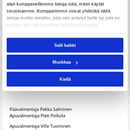
alan kumppaneillemme tietoja siitä, miten käytät
To
31.1.
sivustoamme. Kumppanimme voivat yhdistää näitä
1
Huol
19
Salon
mm
199
tietoja muihin tietoihin, joita olet antanut heille tai joita on
3
ila
8
Vilpas
i
3
kerätty, kun olet käyttänyt heidän palvelujaan.
1.10.
1
Nuol
Mik
21
ToPo,
199
4
ivirta
a
1
Helsinki
4
Salli kaikki
10.8.
1
Dole
Dan
20
Espoon
199
Muokkaa
5
nc
iel
5
Honka
3
Kiellä
Päävalmentaja Pekka Salminen
Apuvalmentaja Pieti Poikola
Apuvalmentaja Ville Tuominen