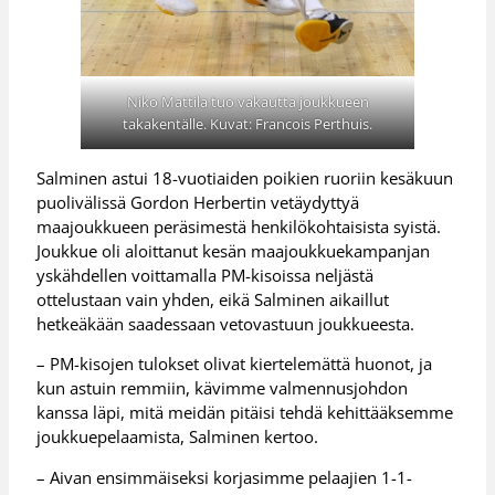
Niko Mattila tuo vakautta joukkueen
takakentälle. Kuvat: Francois Perthuis.
Salminen astui 18-vuotiaiden poikien ruoriin kesäkuun
puolivälissä Gordon Herbertin vetäydyttyä
maajoukkueen peräsimestä henkilökohtaisista syistä.
Joukkue oli aloittanut kesän maajoukkuekampanjan
yskähdellen voittamalla PM-kisoissa neljästä
ottelustaan vain yhden, eikä Salminen aikaillut
hetkeäkään saadessaan vetovastuun joukkueesta.
– PM-kisojen tulokset olivat kiertelemättä huonot, ja
kun astuin remmiin, kävimme valmennusjohdon
kanssa läpi, mitä meidän pitäisi tehdä kehittääksemme
joukkuepelaamista, Salminen kertoo.
– Aivan ensimmäiseksi korjasimme pelaajien 1-1-