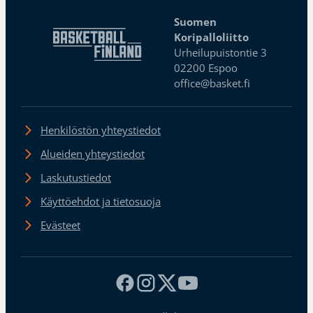
Suomen
Koripalloliitto
Urheilupuistontie 3
02200 Espoo
office@basket.fi
Henkilöstön yhteystiedot
Alueiden yhteystiedot
Laskutustiedot
Käyttöehdot ja tietosuoja
Evästeet