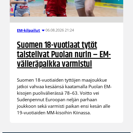
06.08.2026 21:24
EM-kilpailut
Suomen 18-vuotiaat tytöt
taistelivat Puolan nurin – EM-
välieräpaikka varmistui
Suomen 18-vuotiaiden tyttöjen maajoukkue
jatkoi vahvaa kesäänsä kaatamalla Puolan EM-
kisojen puolivälierässä 78–63. Voitto vei
Sudenpennut Euroopan neljän parhaan
joukkoon sekä varmisti paikan ensi kesän alle
19-vuotiaiden MM-kisoihin Kiinassa.