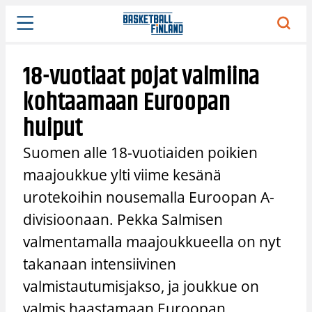
Siirry
sisältöön
18-vuotiaat pojat valmiina
kohtaamaan Euroopan
huiput
Suomen alle 18-vuotiaiden poikien
maajoukkue ylti viime kesänä
urotekoihin nousemalla Euroopan A-
divisioonaan. Pekka Salmisen
valmentamalla maajoukkueella on nyt
takanaan intensiivinen
valmistautumisjakso, ja joukkue on
valmis haastamaan Euroopan