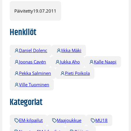
Päivitetty
19.07.2011
Henkilöt
Daniel Dolenc
Iikka Mäki
Joonas Cavén
Jukka Aho
Kalle Naapi
Pekka Salminen
Pieti Poikola
Ville Tuominen
Kategoriat
EM-kilpailut
Maajoukkue
MU18