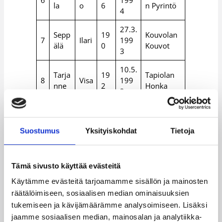
la
o
6
n Pyrintö
4
27.3.
Sepp
19
Kouvolan
7
Ilari
199
älä
0
Kouvot
3
10.5.
Tarja
19
Tapiolan
8
Visa
199
nne
2
Honka
3
Iikk
19
8.2.1
Manresa
9
Mäki
a
4
994
(ESP)
Suostumus
Yksityiskohdat
Tietoja
1
Kauh
Mik
20
5.7.1
Helsingin
0
anen
ael
0
994
NMKY
Tämä sivusto käyttää evästeitä
30.1.
1
Luo
20
HoNsU,
Jere
199
Käytämme evästeitä tarjoamamme sisällön ja mainosten
1
ma
1
Jyväskylä
3
räätälöimiseen, sosiaalisen median ominaisuuksien
tukemiseen ja kävijämäärämme analysoimiseen. Lisäksi
1
Cavé
Joo
21
9.1.1
Tamperee
jaamme sosiaalisen median, mainosalan ja analytiikka-
2
n
nas
1
993
n Pyrintö