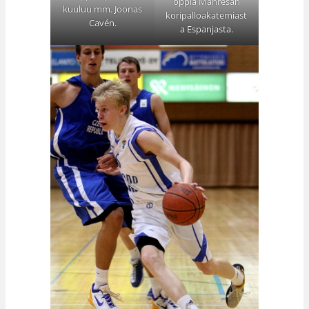
oppia Manresan
kuuluu mm. Joonas
koripalloakatemiast
Cavén.
a Espanjasta.