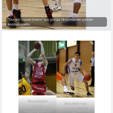
”Dunkin’ Daniel Dolenc” tuo jytinää 18-vuotiaiden poikien
korinaluspeliin.
18-vuotiaiden
Iikka Mäki haki
poikien
kaudella 2010/11
huippulupauksiin