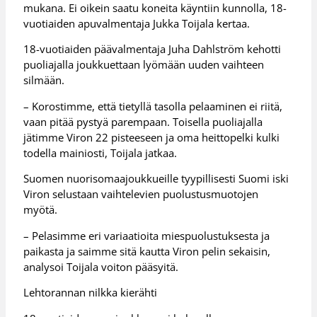
mukana. Ei oikein saatu koneita käyntiin kunnolla, 18-
vuotiaiden apuvalmentaja Jukka Toijala kertaa.
18-vuotiaiden päävalmentaja Juha Dahlström kehotti
puoliajalla joukkuettaan lyömään uuden vaihteen
silmään.
– Korostimme, että tietyllä tasolla pelaaminen ei riitä,
vaan pitää pystyä parempaan. Toisella puoliajalla
jätimme Viron 22 pisteeseen ja oma heittopelki kulki
todella mainiosti, Toijala jatkaa.
Suomen nuorisomaajoukkueille tyypillisesti Suomi iski
Viron selustaan vaihtelevien puolustusmuotojen
myötä.
– Pelasimme eri variaatioita miespuolustuksesta ja
paikasta ja saimme sitä kautta Viron pelin sekaisin,
analysoi Toijala voiton pääsyitä.
Lehtorannan nilkka kierähti