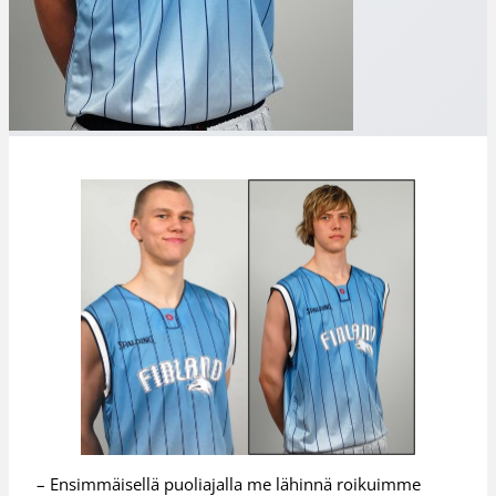
– Ensimmäisellä puoliajalla me lähinnä roikuimme