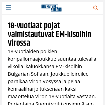
Siirry
sisältöön
18-vuotiaat pojat
valmistautuvat EM-kisoihin
Virossa
18-vuotiaiden poikien
koripallomaajoukkue suuntaa tulevalla
viikolla ikäluokkansa EM-kisoihin
Bulgarian Sofiaan. Joukkue leireilee
paraikaa Viron Vösyssä ja pelaa
kenraaliharjoituksenaan kaksi
maaottelua Viron 18-vuotiaita vastaan.
Perjantaina Suomi voitti ensimmäisen