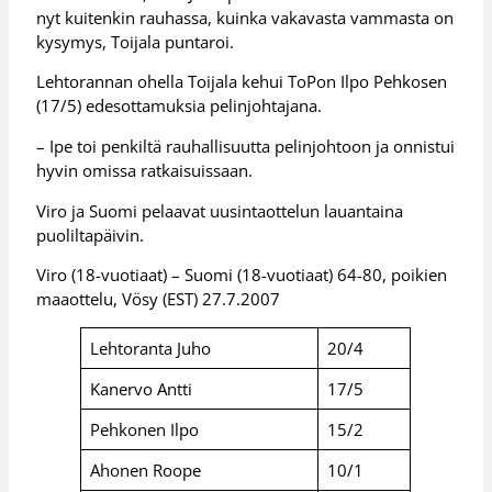
nyt kuitenkin rauhassa, kuinka vakavasta vammasta on
kysymys, Toijala puntaroi.
Lehtorannan ohella Toijala kehui ToPon Ilpo Pehkosen
(17/5) edesottamuksia pelinjohtajana.
– Ipe toi penkiltä rauhallisuutta pelinjohtoon ja onnistui
hyvin omissa ratkaisuissaan.
Viro ja Suomi pelaavat uusintaottelun lauantaina
puoliltapäivin.
Viro (18-vuotiaat) – Suomi (18-vuotiaat) 64-80, poikien
maaottelu, Vösy (EST) 27.7.2007
Lehtoranta Juho
20/4
Kanervo Antti
17/5
Pehkonen Ilpo
15/2
Ahonen Roope
10/1