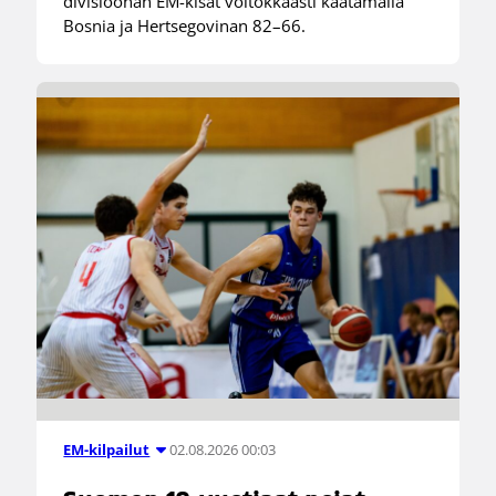
divisioonan EM-kisat voitokkaasti kaatamalla
Bosnia ja Hertsegovinan 82–66.
02.08.2026 00:03
EM-kilpailut