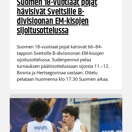
Suomen 18-vuotiaat pojat
hävisivät Sveitsille B-
divisioonan EM-kisojen
sijoitusottelussa
Suomen 18-vuotiaat pojat kärsivät 66–84-
tappion Sveitsille B-divisioonan EM-kisojen
sijoitusottelussa. Sudenpennut pelaa
turnauksen päätösottelussaan sijoista 11.–12.
Bosnia ja Hertsegovinaa vastaan. Ottelu
pelataan huomenna klo 17.30 Suomen aikaa.