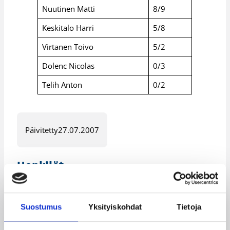
Nuutinen Matti
8/9
Keskitalo Harri
5/8
Virtanen Toivo
5/2
Dolenc Nicolas
0/3
Telih Anton
0/2
Päivitetty
27.07.2007
Henkilöt
Antti Kanervo
Juha ”Magic” Pohjola
Suostumus
Yksityiskohdat
Tietoja
Juha Dahlström
Juhani Jämsä