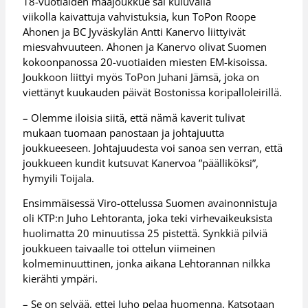
18-vuotiaiden maajoukkue sai kuluvalla
viikolla kaivattuja vahvistuksia, kun ToPon Roope
Ahonen ja BC Jyväskylän Antti Kanervo liittyivät
miesvahvuuteen. Ahonen ja Kanervo olivat Suomen
kokoonpanossa 20-vuotiaiden miesten EM-kisoissa.
Joukkoon liittyi myös ToPon Juhani Jämsä, joka on
viettänyt kuukauden päivät Bostonissa koripalloleirillä.
– Olemme iloisia siitä, että nämä kaverit tulivat
mukaan tuomaan panostaan ja johtajuutta
joukkueeseen. Johtajuudesta voi sanoa sen verran, että
joukkueen kundit kutsuvat Kanervoa ”päälliköksi”,
hymyili Toijala.
Ensimmäisessä Viro-ottelussa Suomen avainonnistuja
oli KTP:n Juho Lehtoranta, joka teki virhevaikeuksista
huolimatta 20 minuutissa 25 pistettä. Synkkiä pilviä
joukkueen taivaalle toi ottelun viimeinen
kolmeminuuttinen, jonka aikana Lehtorannan nilkka
kierähti ympäri.
– Se on selvää, ettei Juho pelaa huomenna. Katsotaan