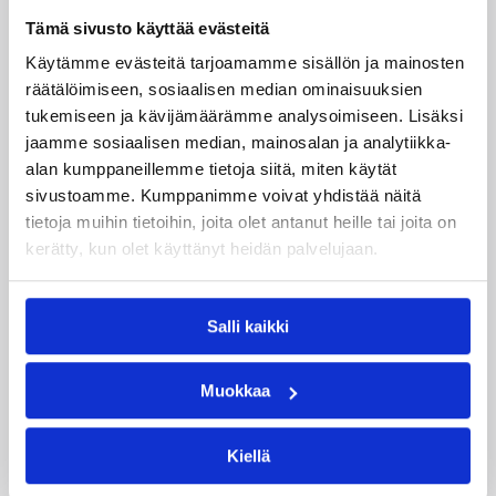
Juho Lehtoranta
Jukka Toijala
Tämä sivusto käyttää evästeitä
Roope Ahonen
Käytämme evästeitä tarjoamamme sisällön ja mainosten
räätälöimiseen, sosiaalisen median ominaisuuksien
Kategoriat
tukemiseen ja kävijämäärämme analysoimiseen. Lisäksi
jaamme sosiaalisen median, mainosalan ja analytiikka-
alan kumppaneillemme tietoja siitä, miten käytät
sivustoamme. Kumppanimme voivat yhdistää näitä
Maajoukkue
MU18
tietoja muihin tietoihin, joita olet antanut heille tai joita on
kerätty, kun olet käyttänyt heidän palvelujaan.
Katso myös
Salli kaikki
Muokkaa
Kiellä