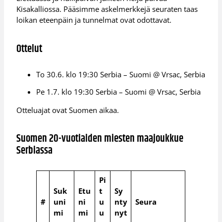
Kisakalliossa. Pääsimme askelmerkkejä seuraten taas
loikan eteenpäin ja tunnelmat ovat odottavat.
Ottelut
To 30.6. klo 19:30 Serbia – Suomi @ Vrsac, Serbia
Pe 1.7. klo 19:30 Serbia – Suomi @ Vrsac, Serbia
Otteluajat ovat Suomen aikaa.
Suomen 20-vuotiaiden miesten maajoukkue
Serbiassa
Pi
Suk
Etu
t
Sy
#
uni
ni
u
nty
Seura
mi
mi
u
nyt