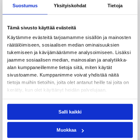
Suostumus
Yksityiskohdat
Tietoja
Päivitetty
29.06.2016
Tämä sivusto käyttää evästeitä
Henkilöt
Käytämme evästeitä tarjoamamme sisällön ja mainosten
räätälöimiseen, sosiaalisen median ominaisuuksien
tukemiseen ja kävijämäärämme analysoimiseen. Lisäksi
Anton Mirolybov
Jarkko Aho
jaamme sosiaalisen median, mainosalan ja analytiikka-
alan kumppaneillemme tietoja siitä, miten käytät
Juha ”Magic” Pohjola
Juha Dahlström
sivustoamme. Kumppanimme voivat yhdistää näitä
Juha Sten
Petri Virtanen
tietoja muihin tietoihin, joita olet antanut heille tai joita on
kerätty, kun olet käyttänyt heidän palvelujaan.
Kategoriat
Salli kaikki
Maajoukkue
MU20
Pääjuttu
Muokkaa