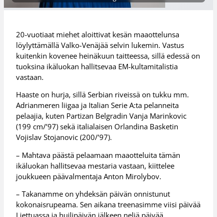
20-vuotiaat miehet aloittivat kesän maaottelunsa
löylyttämällä Valko-Venäjää selvin lukemin. Vastus
kuitenkin kovenee heinäkuun taitteessa, sillä edessä on
tuoksina ikäluokan hallitsevaa EM-kultamitalistia
vastaan.
Haaste on hurja, sillä Serbian riveissä on tukku mm.
Adrianmeren liigaa ja Italian Serie A:ta pelanneita
pelaajia, kuten Partizan Belgradin Vanja Marinkovic
(199 cm/’97) sekä italialaisen Orlandina Basketin
Vojislav Stojanovic (200/’97).
– Mahtava päästä pelaamaan maaotteluita tämän
ikäluokan hallitsevaa mestaria vastaan, kiittelee
joukkueen päävalmentaja Anton Mirolybov.
– Takanamme on yhdeksän päivän onnistunut
kokonaisrupeama. Sen aikana treenasimme viisi päivää
Liettuassa ja huilipäivän jälkeen neljä päivää