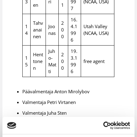
3
ri
99
(NCAA, USA)
en
1
7
16.
Tahv
2
1
Joo
4.1
Utah Valley
anai
0
4
nas
99
(NCAA, USA)
nen
0
6
Juh
19.
Hent
2
1
o-
3.1
tone
0
free agent
5
Mat
99
n
0
ti
6
Päävalmentaja Anton Mirolybov
Valmentaja Petri Virtanen
Valmentaja Juha Sten
Fysioterapeutti Jarkko Aho
Joukkueenjohtaja Juha Dahlström