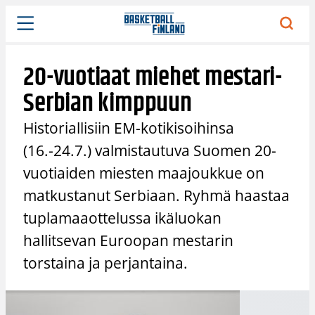
Siirry
sisältöön
20-vuotiaat miehet mestari-
Serbian kimppuun
Historiallisiin EM-kotikisoihinsa
(16.-24.7.) valmistautuva Suomen 20-
vuotiaiden miesten maajoukkue on
matkustanut Serbiaan. Ryhmä haastaa
tuplamaaottelussa ikäluokan
hallitsevan Euroopan mestarin
torstaina ja perjantaina.