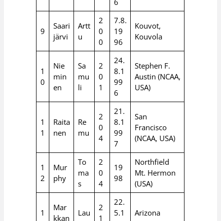
6
2
7.8.
Saari
Artt
Kouvot,
9
0
19
järvi
u
Kouvola
0
96
24.
Nie
Sa
2
Stephen F.
1
8.1
min
mu
0
Austin (NCAA,
0
99
en
li
1
USA)
6
21.
2
San
1
Raita
Re
8.1
0
Francisco
1
nen
mu
99
4
(NCAA, USA)
7
To
2
Northfield
1
Mur
19
ma
0
Mt. Hermon
2
phy
98
s
4
(USA)
22.
Mar
2
1
Lau
5.1
Arizona
kkan
1