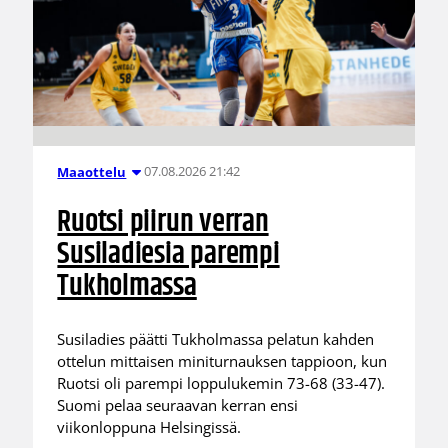
07.08.2026 21:42
Maaottelu
Ruotsi piirun verran
Susiladiesia parempi
Tukholmassa
Susiladies päätti Tukholmassa pelatun kahden
ottelun mittaisen miniturnauksen tappioon, kun
Ruotsi oli parempi loppulukemin 73-68 (33-47).
Suomi pelaa seuraavan kerran ensi
viikonloppuna Helsingissä.