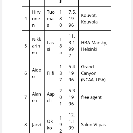
s
Hirv
Tuo
1
7.5.
Kouvot,
4
one
ma
8
19
Kouvola
n
s
0
96
11.
Nikk
1
Las
3.1
HBA-Märsky,
5
arin
8
si
99
Helsinki
en
5
7
1
5.4.
Grand
Aido
6
Fiifi
8
19
Canyon
o
7
96
(NCAA, USA)
2
5.3.
Alan
Aap
7
0
19
free agent
en
eli
1
96
12.
1
Ok
1.1
8
Järvi
9
Salon Vilpas
ko
99
2