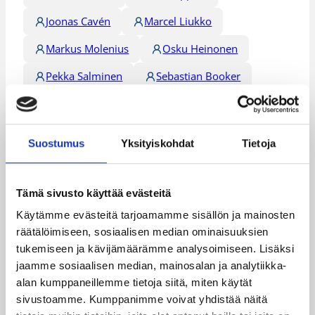
Joonas Cavén
Marcel Liukko
Markus Molenius
Osku Heinonen
Pekka Salminen
Sebastian Booker
Villematti Kopio
Kategoriat
Suostumus
Yksityiskohdat
Tietoja
Maajoukkue
Maaottelu
MU20
Tämä sivusto käyttää evästeitä
Käytämme evästeitä tarjoamamme sisällön ja mainosten
Pääjuttu
räätälöimiseen, sosiaalisen median ominaisuuksien
tukemiseen ja kävijämäärämme analysoimiseen. Lisäksi
jaamme sosiaalisen median, mainosalan ja analytiikka-
alan kumppaneillemme tietoja siitä, miten käytät
Katso myös
sivustoamme. Kumppanimme voivat yhdistää näitä