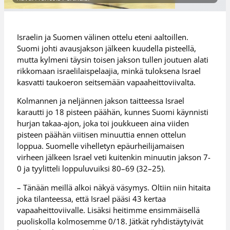
Israelin ja Suomen välinen ottelu eteni aaltoillen.
Suomi johti avausjakson jälkeen kuudella pisteellä,
mutta kylmeni täysin toisen jakson tullen joutuen alati
rikkomaan israelilaispelaajia, minkä tuloksena Israel
kasvatti taukoeron seitsemään vapaaheittoviivalta.
Kolmannen ja neljännen jakson taitteessa Israel
karautti jo 18 pisteen päähän, kunnes Suomi käynnisti
hurjan takaa-ajon, joka toi joukkueen aina viiden
pisteen päähän viitisen minuuttia ennen ottelun
loppua. Suomelle vihelletyn epäurheilijamaisen
virheen jälkeen Israel veti kuitenkin minuutin jakson 7-
0 ja tyylitteli loppuluvuiksi 80–69 (32–25).
– Tänään meillä alkoi näkyä väsymys. Oltiin niin hitaita
joka tilanteessa, että Israel pääsi 43 kertaa
vapaaheittoviivalle. Lisäksi heitimme ensimmäisellä
puoliskolla kolmosemme 0/18. Jätkät ryhdistäytyivät