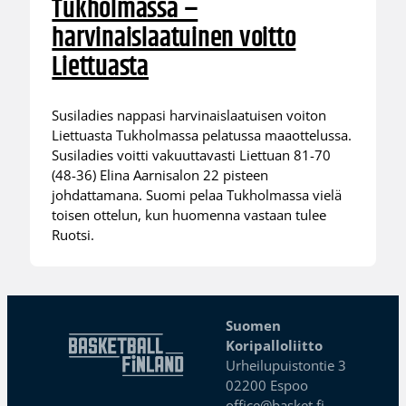
Tukholmassa –
harvinaislaatuinen voitto
Liettuasta
Susiladies nappasi harvinaislaatuisen voiton
Liettuasta Tukholmassa pelatussa maaottelussa.
Susiladies voitti vakuuttavasti Liettuan 81-70
(48-36) Elina Aarnisalon 22 pisteen
johdattamana. Suomi pelaa Tukholmassa vielä
toisen ottelun, kun huomenna vastaan tulee
Ruotsi.
Suomen
Koripalloliitto
Urheilupuistontie 3
02200 Espoo
office@basket.fi