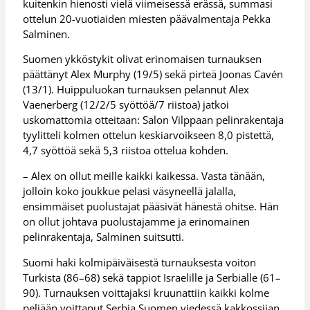
kuitenkin hienosti vielä viimeisessä erässä, summasi
ottelun 20-vuotiaiden miesten päävalmentaja Pekka
Salminen.
Suomen ykköstykit olivat erinomaisen turnauksen
päättänyt Alex Murphy (19/5) sekä pirteä Joonas Cavén
(13/1). Huippuluokan turnauksen pelannut Alex
Vaenerberg (12/2/5 syöttöä/7 riistoa) jatkoi
uskomattomia otteitaan: Salon Vilppaan pelinrakentaja
tyylitteli kolmen ottelun keskiarvoikseen 8,0 pistettä,
4,7 syöttöä sekä 5,3 riistoa ottelua kohden.
– Alex on ollut meille kaikki kaikessa. Vasta tänään,
jolloin koko joukkue pelasi väsyneellä jalalla,
ensimmäiset puolustajat pääsivät hänestä ohitse. Hän
on ollut johtava puolustajamme ja erinomainen
pelinrakentaja, Salminen suitsutti.
Suomi haki kolmipäiväisestä turnauksesta voiton
Turkista (86–68) sekä tappiot Israelille ja Serbialle (61–
90). Turnauksen voittajaksi kruunattiin kaikki kolme
peliään voittanut Serbia Suomen viedessä kakkossijan