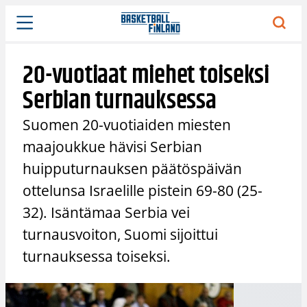
Siirry
sisältöön
20-vuotiaat miehet toiseksi
Serbian turnauksessa
Suomen 20-vuotiaiden miesten
maajoukkue hävisi Serbian
huipputurnauksen päätöspäivän
ottelunsa Israelille pistein 69-80 (25-
32). Isäntämaa Serbia vei
turnausvoiton, Suomi sijoittui
turnauksessa toiseksi.