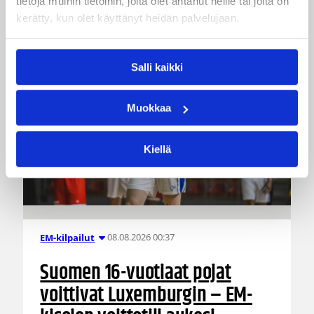
tietoja muihin tietoihin, joita olet antanut heille tai joita on
kerätty, kun olet käyttänyt heidän palvelujaan.
Salli kaikki
Muokkaa
Kiellä
08.08.2026 00:37
EM-kilpailut
Suomen 16-vuotiaat pojat
voittivat Luxemburgin – EM-