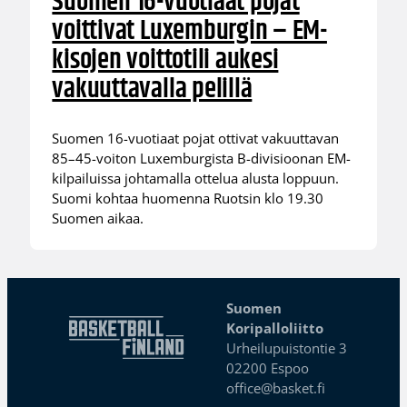
Suomen 16-vuotiaat pojat
voittivat Luxemburgin – EM-
kisojen voittotili aukesi
vakuuttavalla pelillä
Suomen 16-vuotiaat pojat ottivat vakuuttavan
85–45-voiton Luxemburgista B-divisioonan EM-
kilpailuissa johtamalla ottelua alusta loppuun.
Suomi kohtaa huomenna Ruotsin klo 19.30
Suomen aikaa.
Suomen
Koripalloliitto
Urheilupuistontie 3
02200 Espoo
office@basket.fi