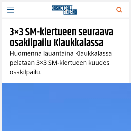
Siirry
sisältöön
3×3 SM-kiertueen seuraava
osakilpailu Klaukkalassa
Huomenna lauantaina Klaukkalassa
pelataan 3×3 SM-kiertueen kuudes
osakilpailu.