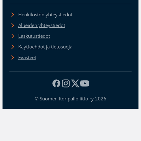
Henkilöstön yhteystiedot
Alueiden yhteystiedot
Laskutustiedot
Käyttöehdot ja tietosuoja
Evästeet
© Suomen Koripalloliitto ry 2026