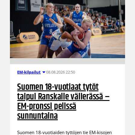
08.08.2026 22:50
EM-kilpailut
Suomen 18-vuotiaat tytöt
taipui Ranskalle välierässä –
EM-pronssi pelissä
sunnuntaina
Suomen 18-vuotiaiden tyttöjen tie EM-kisojen