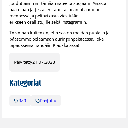
jouduttaisiin siirtämään sateelta suojaam. Asiasta
päätetään järjestäjien taholta lauantai aamuun
mennessä ja pelipaikasta viestitään
erikseen osallistujille sekä Instagramiin.
Toivotaan kuitenkin, että sää on meidän puolella ja
pääsemme pelaamaan auringonpaisteessa. Joka
tapauksessa nähdään Klaukkalassa!
Päivitetty
21.07.2023
Kategoriat
3×3
Pääjuttu