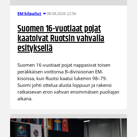
08.08.2026 22:56
EM-kilpailut
Suomen 16-vuotiaat pojat
kaatoivat Ruotsin vahvalla
esityksellä
Suomen 16-vuotiaat pojat nappasivat toisen
peräkkäisen voittonsa B-divisioonan EM-
kisoissa, kun Ruotsi kaatui lukemin 98–79.
Suomi johti ottelua alusta loppuun ja rakensi
ratkaisevan eron vahvan ensimmäisen puoliajan
aikana.