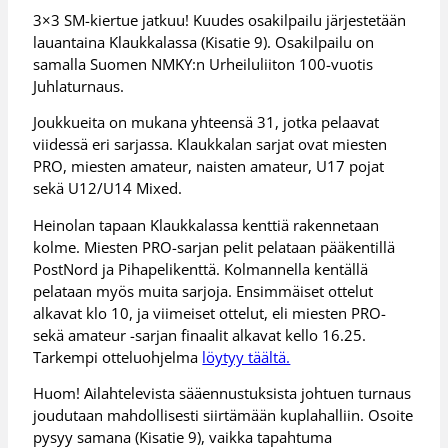
3×3 SM-kiertue jatkuu! Kuudes osakilpailu järjestetään
lauantaina Klaukkalassa (Kisatie 9). Osakilpailu on
samalla Suomen NMKY:n Urheiluliiton 100-vuotis
Juhlaturnaus.
Joukkueita on mukana yhteensä 31, jotka pelaavat
viidessä eri sarjassa. Klaukkalan sarjat ovat miesten
PRO, miesten amateur, naisten amateur, U17 pojat
sekä U12/U14 Mixed.
Heinolan tapaan Klaukkalassa kenttiä rakennetaan
kolme. Miesten PRO-sarjan pelit pelataan pääkentillä
PostNord ja Pihapelikenttä. Kolmannella kentällä
pelataan myös muita sarjoja. Ensimmäiset ottelut
alkavat klo 10, ja viimeiset ottelut, eli miesten PRO-
sekä amateur -sarjan finaalit alkavat kello 16.25.
Tarkempi otteluohjelma
löytyy täältä.
Huom! Ailahtelevista sääennustuksista johtuen turnaus
joudutaan mahdollisesti siirtämään kuplahalliin. Osoite
pysyy samana (Kisatie 9), vaikka tapahtuma