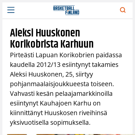
Siirry
sisältöön
Aleksi Huuskonen
Korikobrista Karhuun
Pirteästi Lapuan Korikobrien paidassa
kaudella 2012/13 esiintynyt takamies
Aleksi Huuskonen, 25, siirtyy
pohjanmaalaisjoukkueesta toiseen.
Vahvasti kesän pelaajamarkkinoilla
esiintynyt Kauhajoen Karhu on
kiinnittänyt Huuskosen riveihinsä
yksivuotisella sopimuksella.