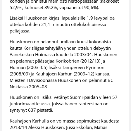
kohden ja onnistui mainiosti heittopelissään (kakkoset
52,9%, kolmoset 39,2%, vapaaheitot 90,6%).
Lisäksi Huuskonen kirjasi lapualaisille 1,9 levypalloa
ottelua kohden 21,1 minuutin ottelukohtaisessa
peliajassa.
Huuskonen on pelannut urallaan kuusi kokonaista
kautta Korisliigaa tehtyään yhden ottelun debyytin
Äänekosken Huimassa kaudella 2003/04. Huuskonen
on pelannut pääsarjaa Korikobrien (2012/13) ja
Huiman (2003–05) lisäksi Tampereen Pyrinnön
(2008/09) ja Kauhajoen Karhun (2009–12) kanssa.
Miesten I Divisioonassa Huuskonen on pelannut BC
Nokiassa 2005–08.
Huuskonen on lisäksi vetänyt Suomi-paidan ylleen 57
juniorimaaottelussa, joissa hänen ranteestaan on
syntynyt 637 pistettä.
Kauhajoen Karhulla on voimassa sopimukset kaudesta
2013/14 Aleksi Huuskosen, Jussi Eskolan, Matias