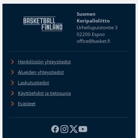
Suomen
Koripalloliitto
Urheilupuistontie 3
02200 Espoo
office@basket.fi
Henkilöstön yhteystiedot
Alueiden yhteystiedot
Laskutustiedot
Käyttöehdot ja tietosuoja
Evästeet