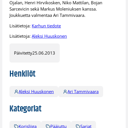
Ojalan, Henri Hirvikosken, Niko Mattilan, Bojan
Sarcevicin sekä Markus Moleniuksen kanssa.
Joukkuetta valmentaa Ari Tammivaara.
Lisätietoja:
Karhun tiedote
Lisätietoja:
Aleksi Huuskonen
Päivitetty
25.06.2013
Henkilöt
Aleksi Huuskonen
Ari Tammivaara
Kategoriat
Korisliiga
Pääjuttu
Sarjat