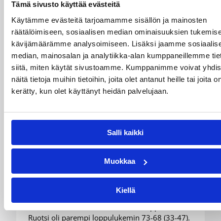
Tämä sivusto käyttää evästeitä
Käytämme evästeitä tarjoamamme sisällön ja mainosten
räätälöimiseen, sosiaalisen median ominaisuuksien tukemise
kävijämäärämme analysoimiseen. Lisäksi jaamme sosiaalis
median, mainosalan ja analytiikka-alan kumppaneillemme tie
siitä, miten käytät sivustoamme. Kumppanimme voivat yhdis
näitä tietoja muihin tietoihin, joita olet antanut heille tai joita o
kerätty, kun olet käyttänyt heidän palvelujaan.
07.08.2026 21:42
Maaottelu
Ruotsi piirun verran
Salli kaikki
Susiladiesia parempi
Muokkaa
Tukholmassa
Kiellä
Susiladies päätti Tukholmassa pelatun kahden
ottelun mittaisen miniturnauksen tappioon, kun
Ruotsi oli parempi loppulukemin 73-68 (33-47).