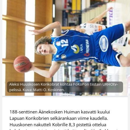
Aleksi Huuskosen Korikobrat kohtaa FoKoPon tiistain URHOtv-
pelissä. Kuva: Matti O. Koskinen.
188-senttinen Äänekosken Huiman kasvatti kuului
Lapuan Korikobrien selkärankaan viime kaudella.
Huuskonen nakutteli Kobrille 8,3 pistettä ottelua