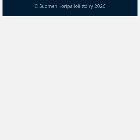
© Suomen Koripalloliitto ry 2026