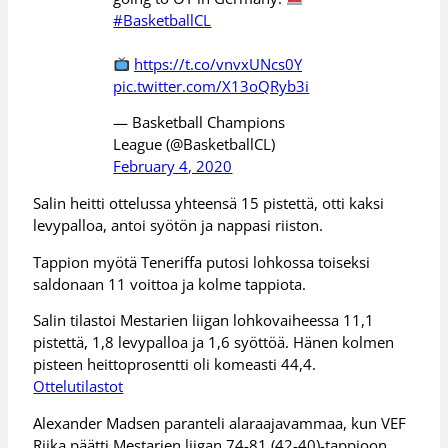
#BasketballCL
https://t.co/vnvxUNcs0Y
pic.twitter.com/X13oQRyb3i
— Basketball Champions
League (@BasketballCL)
February 4, 2020
Salin heitti ottelussa yhteensä 15 pistettä, otti kaksi
levypalloa, antoi syötön ja nappasi riiston.
Tappion myötä Teneriffa putosi lohkossa toiseksi
saldonaan 11 voittoa ja kolme tappiota.
Salin tilastoi Mestarien liigan lohkovaiheessa 11,1
pistettä, 1,8 levypalloa ja 1,6 syöttöä. Hänen kolmen
pisteen heittoprosentti oli komeasti 44,4.
Ottelutilastot
Alexander Madsen paranteli alaraajavammaa, kun VEF
Riika päätti Mestarien liigan 74-81 (42-40)-tappioon