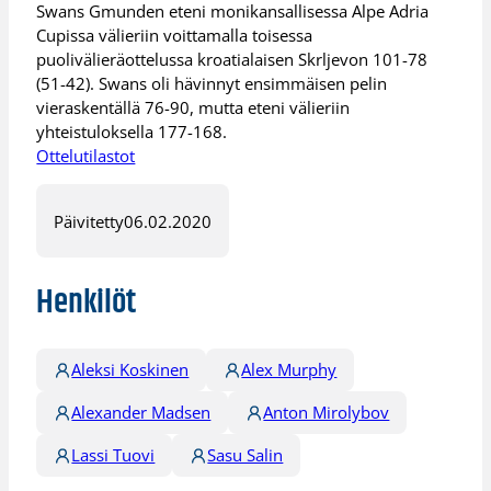
Swans Gmunden eteni monikansallisessa Alpe Adria
Cupissa välieriin voittamalla toisessa
puolivälieräottelussa kroatialaisen Skrljevon 101-78
(51-42). Swans oli hävinnyt ensimmäisen pelin
vieraskentällä 76-90, mutta eteni välieriin
yhteistuloksella 177-168.
Ottelutilastot
Päivitetty
06.02.2020
Henkilöt
Aleksi Koskinen
Alex Murphy
Alexander Madsen
Anton Mirolybov
Lassi Tuovi
Sasu Salin