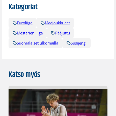
Kategoriat
Euroliiga
Maajoukkueet
Mestarien liiga
Pääjuttu
Suomalaiset ulkomailla
Susijengi
Katso myös