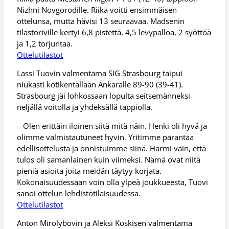
Nizhni Novgorodille. Riika voitti ensimmäisen
ottelunsa, mutta hävisi 13 seuraavaa. Madsenin
tilastoriville kertyi 6,8 pistettä, 4,5 levypalloa, 2 syöttöä
ja 1,2 torjuntaa.
Ottelutilastot
Lassi Tuovin valmentama SIG Strasbourg taipui
niukasti kotikentällään Ankaralle 89-90 (39-41).
Strasbourg jäi lohkossaan lopulta seitsemänneksi
neljällä voitolla ja yhdeksällä tappiolla.
– Olen erittäin iloinen siitä mitä näin. Henki oli hyvä ja
olimme valmistautuneet hyvin. Yritimme parantaa
edellisottelusta ja onnistuimme siinä. Harmi vain, että
tulos oli samanlainen kuin viimeksi. Nämä ovat niitä
pieniä asioita joita meidän täytyy korjata.
Kokonaisuudessaan voin olla ylpeä joukkueesta, Tuovi
sanoi ottelun lehdistötilaisuudessa.
Ottelutilastot
Anton Mirolybovin ja Aleksi Koskisen valmentama