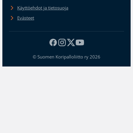
Käyttöehdot ja tietosuoja
Evästeet
© Suomen Koripalloliitto ry 2026