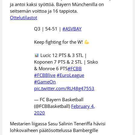
ja antoi kaksi syöttöä. Bayern Münchenilla on
seitsemän voittoa ja 16 tappiota.
Ottelutilastot
Q3 | 54-51 |
#ASVBAY
Keep fighting for the W!
Lucic 12 PTS & 3 STL |
Koponen 7 PTS & 2 STL | Sisko
& Monroe 6 PTS
#FCBB
#FCBBlive
#EuroLeague
#GameOn
pic.twitter.com/RU48g47553
— FC Bayern Basketball
(@FCBBasketball)
February 4,
2020
Mestarien liigassa Sasu Salinin Teneriffa hävisi
lohkovaiheen päätösottelussa Bambergille