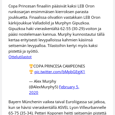
Copa Princesan finaaliin pääsivät kaksi LEB Oron
runkosarjan ensimmäisen kierroksen parasta
joukkuetta. Finaalissa olivatkin vastakkain LEB Oron
kärkijoukkue Valladolid ja Murphyn Gipuzkoa.
Gipuzkoa haki vieraskentältä 62-55 (30-29)-voiton ja
pääsi nostelemaan kannua. Murphy kunnostautui tällä
kertaa erityisesti levypalloissa kahmien käsiinsä
seitsemän levypalloa. Tilastoihin kertyi myös kaksi
pistettä ja syöttö.
Ottelutilastot
COPA PRINCESA CAMPEONES
pic.twitter.com/bMpbGEgjK1
— Alex Murphy
(@AlexMurphy5)
February 5,
2020
Bayern Münchenin vaikea taival Euroliigassa sai jatkoa,
kun se hävisi vieraskentällä ASVEL Lyon-Villeurbannelle
65-75 (35-34). Petteri Koponen heitti seitsemän pistettä