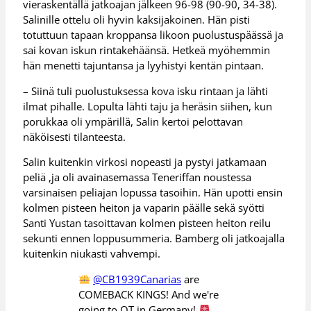
vieraskentällä jatkoajan jälkeen 96-98 (90-90, 34-38).
Salinille ottelu oli hyvin kaksijakoinen. Hän pisti
totuttuun tapaan kroppansa likoon puolustuspäässä ja
sai kovan iskun rintakehäänsä. Hetkeä myöhemmin
hän menetti tajuntansa ja lyyhistyi kentän pintaan.
– Siinä tuli puolustuksessa kova isku rintaan ja lähti
ilmat pihalle. Lopulta lähti taju ja heräsin siihen, kun
porukkaa oli ympärillä, Salin kertoi pelottavan
näköisesti tilanteesta.
Salin kuitenkin virkosi nopeasti ja pystyi jatkamaan
peliä ,ja oli avainasemassa Teneriffan noustessa
varsinaisen peliajan lopussa tasoihin. Hän upotti ensin
kolmen pisteen heiton ja vaparin päälle sekä syötti
Santi Yustan tasoittavan kolmen pisteen heiton reilu
sekunti ennen loppusummeria. Bamberg oli jatkoajalla
kuitenkin niukasti vahvempi.
@CB1939Canarias
are
COMEBACK KINGS! And we're
going to OT in Germany!