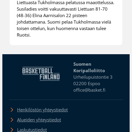
Liettuasta Tukholmassa pelatussa maaottelussa.
Susiladies voitti vakuuttavasti Liettuan 81-70
(48-36) Elina Aarnisalon 22 pisteen
johdattamana. Suomi pelaa Tukholmassa vielä
toisen ottelun, kun huomenna vastaan tulee
Ruotsi.
Suomen
Koripalloliitto
Urheilupuistontie 3
02200 Espoo
office@basket.fi
Henkilöstön yhteystiedot
Alueiden yhteystiedot
Laskutustiedot