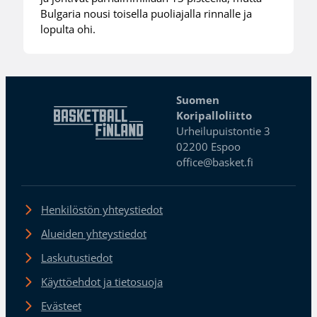
Bulgaria nousi toisella puoliajalla rinnalle ja
lopulta ohi.
Suomen
Koripalloliitto
Urheilupuistontie 3
02200 Espoo
office@basket.fi
Henkilöstön yhteystiedot
Alueiden yhteystiedot
Laskutustiedot
Käyttöehdot ja tietosuoja
Evästeet