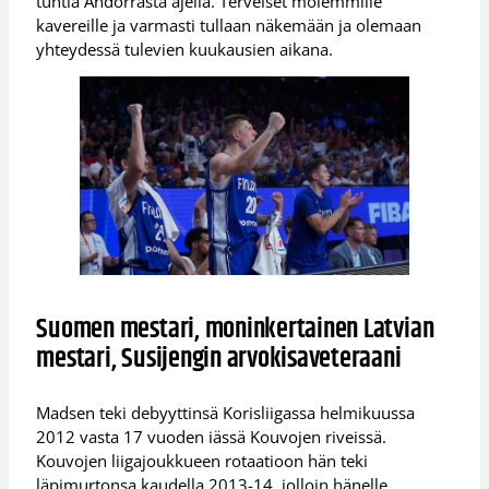
tuntia Andorrasta ajella. Terveiset molemmille
kavereille ja varmasti tullaan näkemään ja olemaan
yhteydessä tulevien kuukausien aikana.
Suomen mestari, moninkertainen Latvian
mestari, Susijengin arvokisaveteraani
Madsen teki debyyttinsä Korisliigassa helmikuussa
2012 vasta 17 vuoden iässä Kouvojen riveissä.
Kouvojen liigajoukkueen rotaatioon hän teki
läpimurtonsa kaudella 2013-14, jolloin hänelle