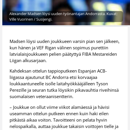
Alexander Madsen löysi uuden työnantajan Andorrasta. Kuvat:
Ville Vuorinen / Susijengi.
Madsen löysi uuden joukkueen varsin pian sen jälkeen,
kun hänen ja VEF Rigan välinen sopimus purettiin
latvialaisjoukkueen pelien päätyttyä FIBA Mestareiden
Liigan alkusarjaan.
Kahdeksan ottelun tappioputkeen Espanjan ACB-
liigassa ajautunut BC Andorra etsi korvaajaa
loukkaantuneelle isolle laitahyökkääjälleen Tyson
Perezille ja seuran tutka löysikin pikavauhtia riveihinsä
suomalaisen veteraanisentterin.
– Joukkue on ollut viime viikot alamäessä ja hävisi
useamman ottelun putkeen ennen kuin haki eilen
pitkästä aikaa voiton. Tavoitteeni on pelata hyvin
nelospaikalla, auttaa joukkue takaisin voittojen tielle ja