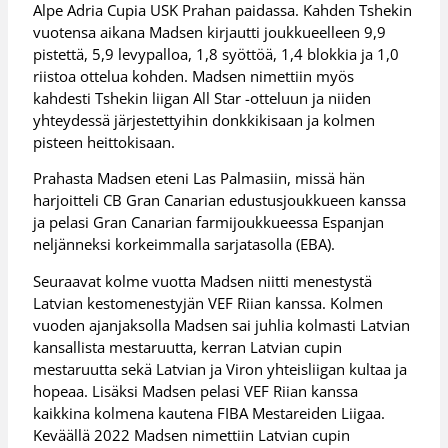
Alpe Adria Cupia USK Prahan paidassa. Kahden Tshekin
vuotensa aikana Madsen kirjautti joukkueelleen 9,9
pistettä, 5,9 levypalloa, 1,8 syöttöä, 1,4 blokkia ja 1,0
riistoa ottelua kohden. Madsen nimettiin myös
kahdesti Tshekin liigan All Star -otteluun ja niiden
yhteydessä järjestettyihin donkkikisaan ja kolmen
pisteen heittokisaan.
Prahasta Madsen eteni Las Palmasiin, missä hän
harjoitteli CB Gran Canarian edustusjoukkueen kanssa
ja pelasi Gran Canarian farmijoukkueessa Espanjan
neljänneksi korkeimmalla sarjatasolla (EBA).
Seuraavat kolme vuotta Madsen niitti menestystä
Latvian kestomenestyjän VEF Riian kanssa. Kolmen
vuoden ajanjaksolla Madsen sai juhlia kolmasti Latvian
kansallista mestaruutta, kerran Latvian cupin
mestaruutta sekä Latvian ja Viron yhteisliigan kultaa ja
hopeaa. Lisäksi Madsen pelasi VEF Riian kanssa
kaikkina kolmena kautena FIBA Mestareiden Liigaa.
Keväällä 2022 Madsen nimettiin Latvian cupin