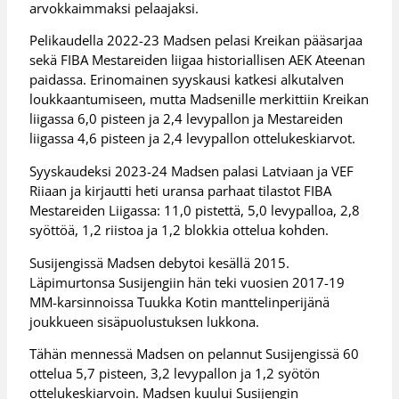
arvokkaimmaksi pelaajaksi.
Pelikaudella 2022-23 Madsen pelasi Kreikan pääsarjaa
sekä FIBA Mestareiden liigaa historiallisen AEK Ateenan
paidassa. Erinomainen syyskausi katkesi alkutalven
loukkaantumiseen, mutta Madsenille merkittiin Kreikan
liigassa 6,0 pisteen ja 2,4 levypallon ja Mestareiden
liigassa 4,6 pisteen ja 2,4 levypallon ottelukeskiarvot.
Syyskaudeksi 2023-24 Madsen palasi Latviaan ja VEF
Riiaan ja kirjautti heti uransa parhaat tilastot FIBA
Mestareiden Liigassa: 11,0 pistettä, 5,0 levypalloa, 2,8
syöttöä, 1,2 riistoa ja 1,2 blokkia ottelua kohden.
Susijengissä Madsen debytoi kesällä 2015.
Läpimurtonsa Susijengiin hän teki vuosien 2017-19
MM-karsinnoissa Tuukka Kotin manttelinperijänä
joukkueen sisäpuolustuksen lukkona.
Tähän mennessä Madsen on pelannut Susijengissä 60
ottelua 5,7 pisteen, 3,2 levypallon ja 1,2 syötön
ottelukeskiarvoin. Madsen kuului Susijengin