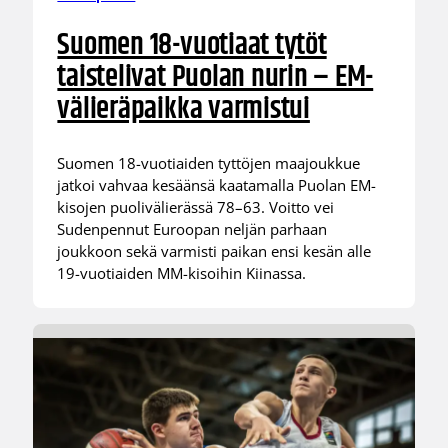
Suomen 18-vuotiaat tytöt
taistelivat Puolan nurin – EM-
välieräpaikka varmistui
Suomen 18-vuotiaiden tyttöjen maajoukkue
jatkoi vahvaa kesäänsä kaatamalla Puolan EM-
kisojen puolivälierässä 78–63. Voitto vei
Sudenpennut Euroopan neljän parhaan
joukkoon sekä varmisti paikan ensi kesän alle
19-vuotiaiden MM-kisoihin Kiinassa.