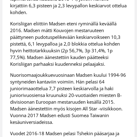
kirjattiin 6,3 pisteen ja 2,3 levypallon keskiarvot ottelua
kohden.
Korisliigan eliittiin Madsen eteni ryminällä keväällä
2016. Madsen mätti Kouvojen mestaruuteen
päättyneen pudotuspelikevään keskiarvoikseen 10,3
pistettä, 6,1 levypalloa ja 2,0 blokkia ottelua kohden
hyvin heittotarkkuuksin (2p 56,7%, 3p 31,4%, 1p
77,5%). Madsen äänestettiin kauden päätteeksi
Korisliigan parhaaksi kuudenneksi pelaajaksi.
Nuorisomaajoukkuevuosinaan Madsen kuului 1994-96
syntyneiden kantaviin voimiin. Hän pelasi 64
juniorimaaottelua 7,7 pisteen keskiarvolla ja haki
juniorivuosiensa kruunuksi 20-vuotiaiden miesten B-
divisioonan Euroopan mestaruuden kesällä 2015.
Madsen äänestettiin myös kisojen All Star -viisikkoon.
Vuonna 2017 Madsen edusti Suomea Taiwanin
kesäuniversiadeissa.
Vuodet 2016-18 Madsen pelasi Tshekin pääsarjaa ja