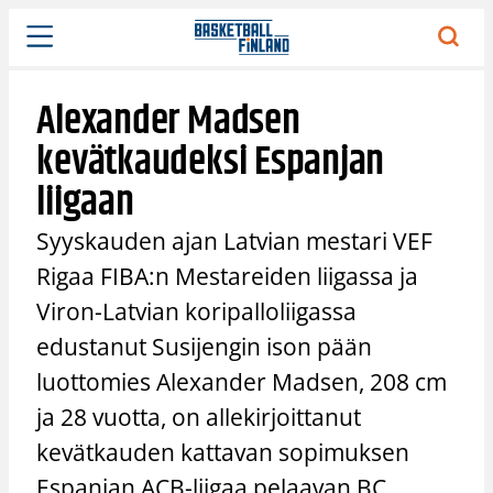
Siirry
sisältöön
Alexander Madsen
kevätkaudeksi Espanjan
liigaan
Syyskauden ajan Latvian mestari VEF
Rigaa FIBA:n Mestareiden liigassa ja
Viron-Latvian koripalloliigassa
edustanut Susijengin ison pään
luottomies Alexander Madsen, 208 cm
ja 28 vuotta, on allekirjoittanut
kevätkauden kattavan sopimuksen
Espanjan ACB-liigaa pelaavan BC