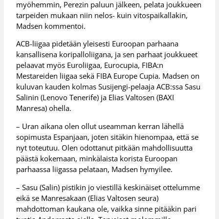
myöhemmin, Perezin paluun jälkeen, pelata joukkueen
tarpeiden mukaan niin nelos- kuin vitospaikallakin,
Madsen kommentoi.
ACB-liigaa pidetään yleisesti Euroopan parhaana
kansallisena koripalloliigana, ja sen parhaat joukkueet
pelaavat myös Euroliigaa, Eurocupia, FIBA:n
Mestareiden liigaa sekä FIBA Europe Cupia. Madsen on
kuluvan kauden kolmas Susijengi-pelaaja ACB:ssa Sasu
Salinin (Lenovo Tenerife) ja Elias Valtosen (BAXI
Manresa) ohella.
– Uran aikana olen ollut useamman kerran lähellä
sopimusta Espanjaan, joten sitäkin hienompaa, että se
nyt toteutuu. Olen odottanut pitkään mahdollisuutta
päästä kokemaan, minkälaista korista Euroopan
parhaassa liigassa pelataan, Madsen hymyilee.
– Sasu (Salin) pistikin jo viestillä keskinäiset ottelumme
eikä se Manresakaan (Elias Valtosen seura)
mahdottoman kaukana ole, vaikka sinne pitääkin pari