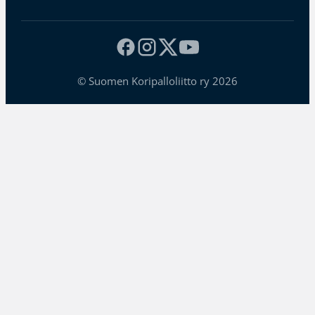
© Suomen Koripalloliitto ry 2026