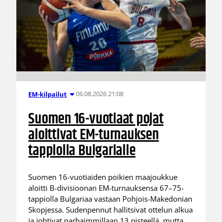
06.08.2026 21:08
EM-kilpailut
Suomen 16-vuotiaat pojat
aloittivat EM-turnauksen
tappiolla Bulgarialle
Suomen 16-vuotiaiden poikien maajoukkue
aloitti B-divisioonan EM-turnauksensa 67–75-
tappiolla Bulgariaa vastaan Pohjois-Makedonian
Skopjessa. Sudenpennut hallitsivat ottelun alkua
ja johtivat parhaimmillaan 13 pisteellä, mutta