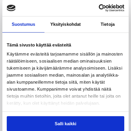
Aikuisten harrasteliikunta
Eteläinen alue
Suostumus
Yksityiskohdat
Tietoja
Itäinen alue
Kaakkoinen alue
Keskinen alue
Koripalloliitto
Tämä sivusto käyttää evästeitä
Lasten ja nuorten liikunta
Läntinen alue
Käytämme evästeitä tarjoamamme sisällön ja mainosten
Mikrot
Minit
Pelaajat
räätälöimiseen, sosiaalisen median ominaisuuksien
tukemiseen ja kävijämäärämme analysoimiseen. Lisäksi
Pohjoinen alue
Seniorit
jaamme sosiaalisen median, mainosalan ja analytiikka-
Valmentajat
alan kumppaneillemme tietoja siitä, miten käytät
sivustoamme. Kumppanimme voivat yhdistää näitä
tietoja muihin tietoihin, joita olet antanut heille tai joita on
kerätty, kun olet käyttänyt heidän palvelujaan.
Katso myös
Salli kaikki