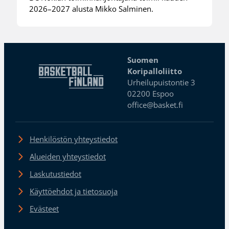
2026–2027 alusta Mikko Salminen.
Suomen
Koripalloliitto
Urheilupuistontie 3
02200 Espoo
office@basket.fi
Henkilöstön yhteystiedot
Alueiden yhteystiedot
Laskutustiedot
Käyttöehdot ja tietosuoja
Evästeet