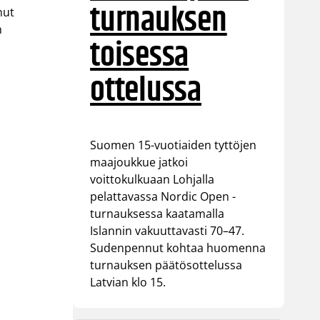
turnauksen
nut
n
toisessa
ottelussa
Suomen 15-vuotiaiden tyttöjen
maajoukkue jatkoi
voittokulkuaan Lohjalla
pelattavassa Nordic Open -
turnauksessa kaatamalla
Islannin vakuuttavasti 70–47.
Sudenpennut kohtaa huomenna
turnauksen päätösottelussa
Latvian klo 15.