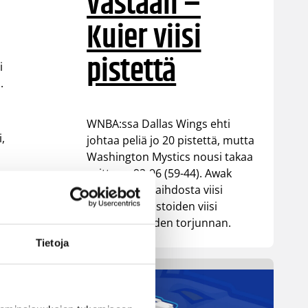
vastaan –
Kuier viisi
pistettä
i
.
WNBA:ssa Dallas Wings ehti
,
johtaa peliä jo 20 pistettä, mutta
Washington Mystics nousi takaa
voittoon 92-96 (59-44). Awak
Kuier pelasi vaihdosta viisi
minuuttia tilastoiden viisi
pistettä ja yhden torjunnan.
Tietoja