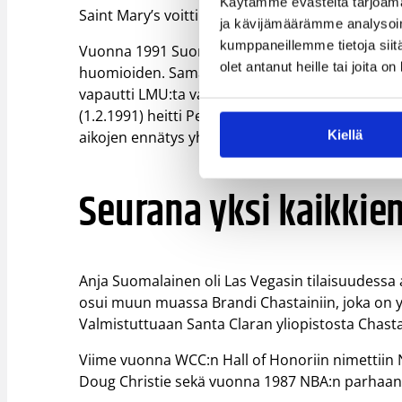
Käytämme evästeitä tarjoama
Saint Mary’s voitti Suomalaisen johdolla kaksi 
ja kävijämäärämme analysoim
kumppaneillemme tietoja siitä
Vuonna 1991 Suomalainen valittiin Kalifornian par
olet antanut heille tai joita o
huomioiden. Samaisena vuonna hän teki yliopist
vapautti LMU:ta vastaan 25.1.1991 joukkuetove
(1.2.1991) heitti Pepperdine-ottelussa itse 37 p
aikojen ennätys yhdessä ottelussa.
Kiellä
Seurana yksi kaikkien
Anja Suomalainen oli Las Vegasin tilaisuudessa
osui muun muassa Brandi Chastainiin, joka on yks
Valmistuttuaan Santa Claran yliopistosta Chastai
Viime vuonna WCC:n Hall of Honoriin nimettiin N
Doug Christie sekä vuonna 1987 NBA:n parhaana 