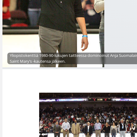
Yliopistokenttiä 1980-90-lukujen taitteessa dominoinut Anja Suomalai
Saint Mary’s -kautensa jälkeen.