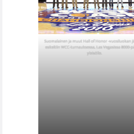
Suomalainen ja muut Hall of Honor -vuosiluokan j
esiteltiin WCC-turnauksessa, Las Vegasissa 8000-pä
yleisölle.