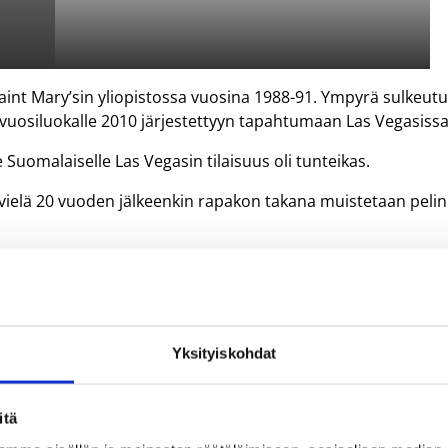
aint Mary’sin yliopistossa vuosina 1988-91. Ympyrä sulkeutu
–vuosiluokalle 2010 järjestettyyn tapahtumaan Las Vegasissa
Suomalaiselle Las Vegasin tilaisuus oli tunteikas.
tä vielä 20 vuoden jälkeenkin rapakon takana muistetaan pelini
t niin hurjat, että hän on edelleen konferenssin kaikkien
 Saint Mary’sissa vain kolme vuotta normaalin neljän
naan sekä konferenssin piste- että syöttöpörssin. Hänen
Yksityiskohdat
a edelleen WCC:n ykkössijaan ja pisteissäkin (933)
aisen ottelukohtaisiksi keskiarvoiksi WCC-
itä
ttä ja 8,5 syöttöä.