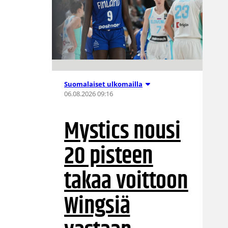
Suomalaiset ulkomailla
06.08.2026 09:16
Mystics nousi
20 pisteen
takaa voittoon
Wingsiä