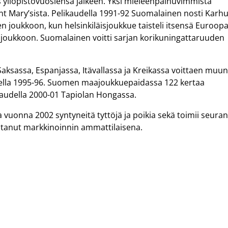
 yliopistovuosiensa jälkeen. Yksi mieleenpainuvimmista
nt Mary’sista. Pelikaudella 1991-92 Suomalainen nosti Karh
n joukkoon, kun helsinkiläisjoukkue taisteli itsensä Euroop
 joukkoon. Suomalainen voitti sarjan korikuningattaruuden
ksassa, Espanjassa, Itävallassa ja Kreikassa voittaen muu
ella 1995-96. Suomen maajoukkuepaidassa 122 kertaa
kaudella 2000-01 Tapiolan Hongassa.
uonna 2002 syntyneitä tyttöjä ja poikia sekä toimii seura
oistanut markkinoinnin ammattilaisena.