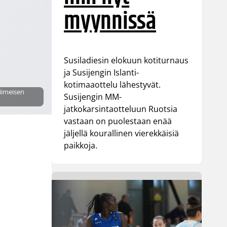
myynnissä
Susiladiesin elokuun kotiturnaus
ja Susijengin Islanti-
kotimaaottelu lähestyvät.
iimeisen
Susijengin MM-
jatkokarsintaotteluun Ruotsia
vastaan on puolestaan enää
jäljellä kourallinen vierekkäisiä
paikkoja.