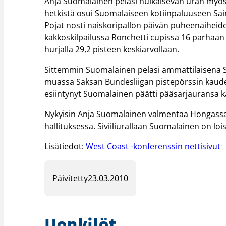
Anja Suomalainen pelasi huikaisevan uran myös
hetkistä osui Suomalaiseen kotiinpaluuseen Sai
Pojat nosti naiskoripallon päivän puheenaiheide
kakkoskilpailussa Ronchetti cupissa 16 parhaan
hurjalla 29,2 pisteen keskiarvollaan.
Sittemmin Suomalainen pelasi ammattilaisena Sa
muassa Saksan Bundesliigan pistepörssin kaud
esiintynyt Suomalainen päätti pääsarjauransa 
Nykyisin Anja Suomalainen valmentaa Hongassa v
hallituksessa. Siviiliurallaan Suomalainen on l
Lisätiedot:
West Coast -konferenssin nettisivut
Päivitetty
23.03.2010