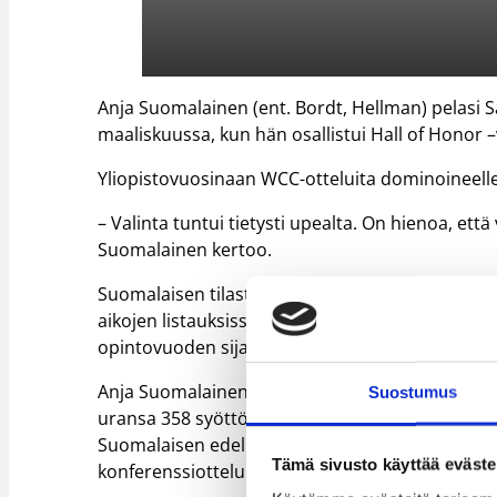
Anja Suomalainen (ent. Bordt, Hellman) pelasi S
maaliskuussa, kun hän osallistui Hall of Honor 
Yliopistovuosinaan WCC-otteluita dominoineelle 
– Valinta tuntui tietysti upealta. On hienoa, et
Suomalainen kertoo.
Suomalaisen tilastolukemat vuosilta 1988-91 ova
aikojen listauksissa kärkisijoilla, vaikka pelasi
opintovuoden sijaan.
Anja Suomalainen voitti kaikkina kolmena vuote
Suostumus
uransa 358 syöttöä konferenssipeleissä oikeutta
Suomalaisen edellä on vain yksi pelaaja. Suomal
Tämä sivusto käyttää eväste
konferenssiotteluissa kirjattiin huimat 22,2 piste