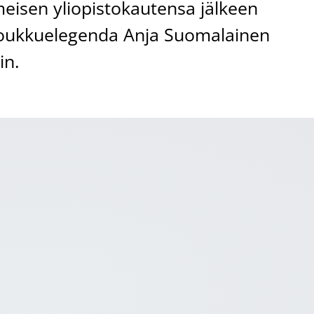
meisen yliopistokautensa jälkeen
oukkuelegenda Anja Suomalainen
in.