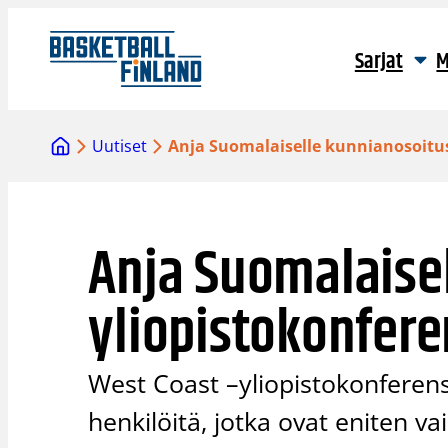
Siirry
sisältöön
Sarjat
M
Uutiset
Anja Suomalaiselle kunnianosoitus
Anja Suomalaise
yliopistokonfere
West Coast –yliopistokonferenssi
henkilöitä, jotka ovat eniten v