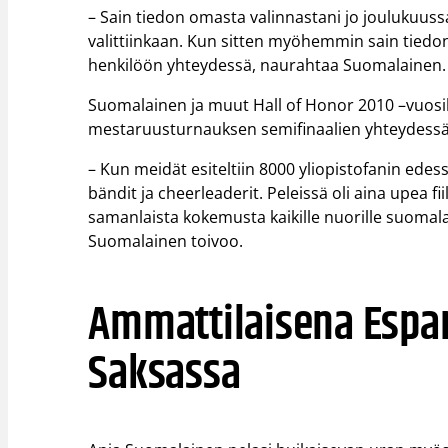
– Sain tiedon omasta valinnastani jo joulukuus
valittiinkaan. Kun sitten myöhemmin sain tiedon 
henkilöön yhteydessä, naurahtaa Suomalainen.
Suomalainen ja muut Hall of Honor 2010 –vuosike
mestaruusturnauksen semifinaalien yhteydessä
– Kun meidät esiteltiin 8000 yliopistofanin ede
bändit ja cheerleaderit. Peleissä oli aina upea fi
samanlaista kokemusta kaikille nuorille suomalaisil
Suomalainen toivoo.
Ammattilaisena Espan
Saksassa