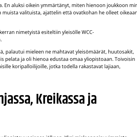
sa. En aluksi oikein ymmärtänyt, miten hienoon joukkoon mi
muista valituista, ajattelin että ovatkohan he olleet oikeaa
rran nimetyistä esiteltiin yleisölle WCC-
.
ssä, palautui mieleen ne mahtavat yleisömäärät, huutosakit,
ilis pelata ja oli hienoa edustaa omaa yliopistoaan. Toivoisin
le koripalloilijoille, jotka todella rakastavat lajiaan,
jassa, Kreikassa ja