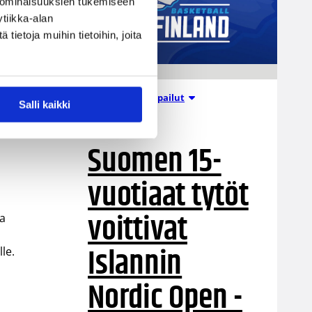
 ominaisuuksien tukemiseen
tiikka-alan
ietoja muihin tietoihin, joita
Nuorten PM-kilpailut
Salli kaikki
05.08.2026 20:08
Suomen 15-
vuotiaat tytöt
voittivat
ta
Islannin
le.
Nordic Open -