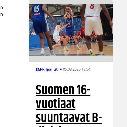
un
an
n
n
05.08.2026 18:54
EM-kilpailut
Suomen 16-
vuotiaat
suuntaavat B-