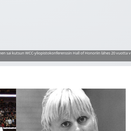
nen sai kutsun WCC-yliopistokonferenssin Hall of Honoriin lähes 20 vuotta v