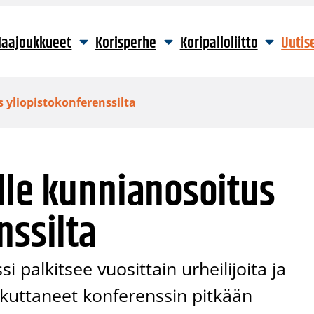
aajoukkueet
Korisperhe
Koripalloliitto
Uutis
 yliopistokonferenssilta
lle kunnianosoitus
nssilta
 palkitsee vuosittain urheilijoita ja
aikuttaneet konferenssin pitkään