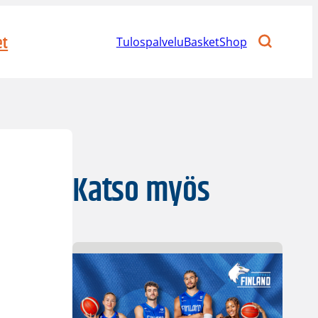
et
Tulospalvelu
BasketShop
Katso myös