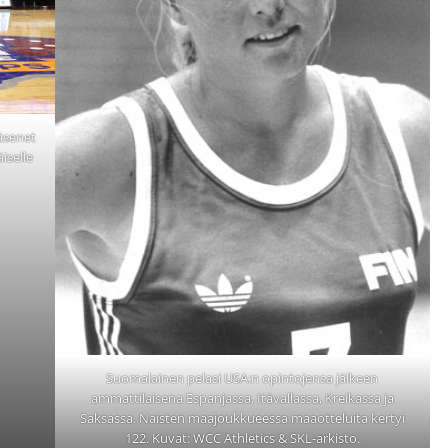
äsenet
iselle
Suomalainen pelasi USA:n opintojensa jälkeen
ammattilaisena Espanjassa, Itävallassa, Kreikassa ja
Saksassa. Naisten maajoukkueessa maaotteluita kertyi
122. Kuvat: WCC Athletics & SKL-arkisto.