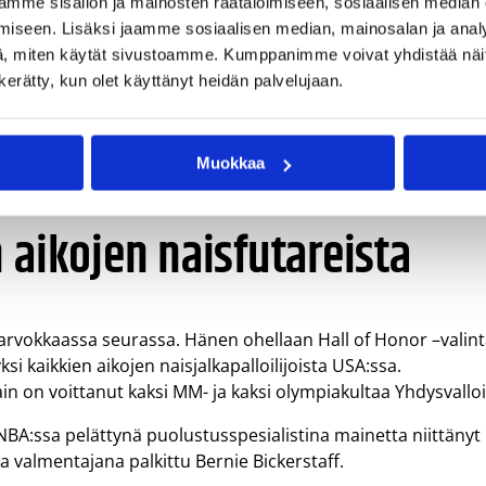
mme sisällön ja mainosten räätälöimiseen, sosiaalisen median
konferenssimestaruutta, vuosina 1989 ja 1990.
iseen. Lisäksi jaamme sosiaalisen median, mainosalan ja analy
, miten käytät sivustoamme. Kumppanimme voivat yhdistää näitä t
haaksi naispuoliseksi yliopistourheilijaksi kaikki lajit
n kerätty, kun olet käyttänyt heidän palvelujaan.
oennätyksenä niin pisteissä kuin syötöissäkin, kun hän
rinsa korintekoon peräti 20 kertaa ja viikkoa myöhemmin
istettä. Suomalaisen 20 syöttöä on edelleen WCC:n kaikkien
Muokkaa
 aikojen naisfutareista
 arvokkaassa seurassa. Hänen ohellaan Hall of Honor –valin
i kaikkien aikojen naisjalkapalloilijoista USA:ssa.
n on voittanut kaksi MM- ja kaksi olympiakultaa Yhdysvalloil
BA:ssa pelättynä puolustusspesialistina mainetta niittänyt
valmentajana palkittu Bernie Bickerstaff.