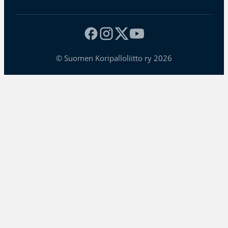
© Suomen Koripalloliitto ry 2026