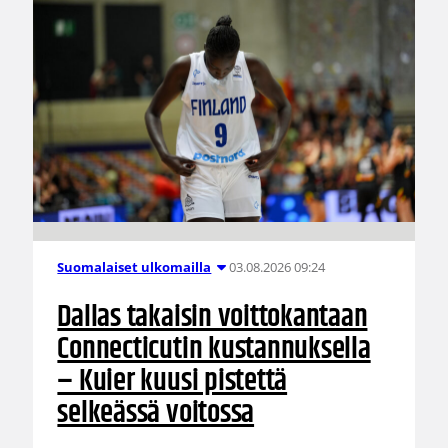
03.08.2026 09:24
Suomalaiset ulkomailla
Dallas takaisin voittokantaan
Connecticutin kustannuksella
– Kuier kuusi pistettä
selkeässä voitossa