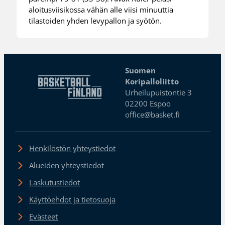
aloitusviisikossa vähän alle viisi minuuttia
tilastoiden yhden levypallon ja syötön.
Suomen
Koripalloliitto
Urheilupuistontie 3
02200 Espoo
office@basket.fi
Henkilöstön yhteystiedot
Alueiden yhteystiedot
Laskutustiedot
Käyttöehdot ja tietosuoja
Evästeet