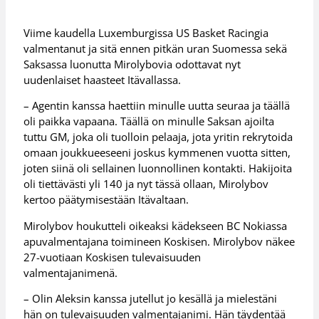
Viime kaudella Luxemburgissa US Basket Racingia
valmentanut ja sitä ennen pitkän uran Suomessa sekä
Saksassa luonutta Mirolybovia odottavat nyt
uudenlaiset haasteet Itävallassa.
– Agentin kanssa haettiin minulle uutta seuraa ja täällä
oli paikka vapaana. Täällä on minulle Saksan ajoilta
tuttu GM, joka oli tuolloin pelaaja, jota yritin rekrytoida
omaan joukkueeseeni joskus kymmenen vuotta sitten,
joten siinä oli sellainen luonnollinen kontakti. Hakijoita
oli tiettävästi yli 140 ja nyt tässä ollaan, Mirolybov
kertoo päätymisestään Itävaltaan.
Mirolybov houkutteli oikeaksi kädekseen BC Nokiassa
apuvalmentajana toimineen Koskisen. Mirolybov näkee
27-vuotiaan Koskisen tulevaisuuden
valmentajanimenä.
– Olin Aleksin kanssa jutellut jo kesällä ja mielestäni
hän on tulevaisuuden valmentajanimi. Hän täydentää