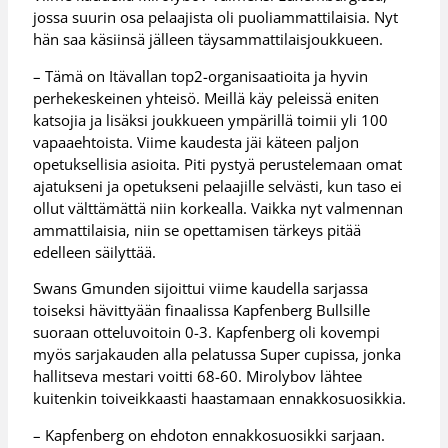
jossa suurin osa pelaajista oli puoliammattilaisia. Nyt
hän saa käsiinsä jälleen täysammattilaisjoukkueen.
– Tämä on Itävallan top2-organisaatioita ja hyvin
perhekeskeinen yhteisö. Meillä käy peleissä eniten
katsojia ja lisäksi joukkueen ympärillä toimii yli 100
vapaaehtoista. Viime kaudesta jäi käteen paljon
opetuksellisia asioita. Piti pystyä perustelemaan omat
ajatukseni ja opetukseni pelaajille selvästi, kun taso ei
ollut välttämättä niin korkealla. Vaikka nyt valmennan
ammattilaisia, niin se opettamisen tärkeys pitää
edelleen säilyttää.
Swans Gmunden sijoittui viime kaudella sarjassa
toiseksi hävittyään finaalissa Kapfenberg Bullsille
suoraan otteluvoitoin 0-3. Kapfenberg oli kovempi
myös sarjakauden alla pelatussa Super cupissa, jonka
hallitseva mestari voitti 68-60. Mirolybov lähtee
kuitenkin toiveikkaasti haastamaan ennakkosuosikkia.
– Kapfenberg on ehdoton ennakkosuosikki sarjaan.