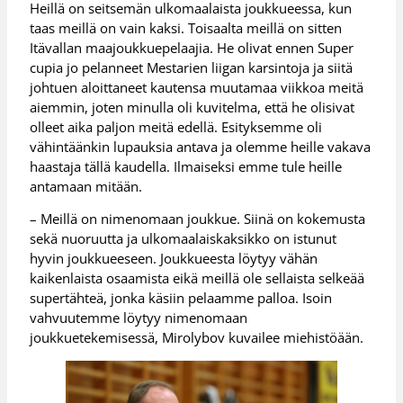
Heillä on seitsemän ulkomaalaista joukkueessa, kun
taas meillä on vain kaksi. Toisaalta meillä on sitten
Itävallan maajoukkuepelaajia. He olivat ennen Super
cupia jo pelanneet Mestarien liigan karsintoja ja siitä
johtuen aloittaneet kautensa muutamaa viikkoa meitä
aiemmin, joten minulla oli kuvitelma, että he olisivat
olleet aika paljon meitä edellä. Esityksemme oli
vähintäänkin lupauksia antava ja olemme heille vakava
haastaja tällä kaudella. Ilmaiseksi emme tule heille
antamaan mitään.
– Meillä on nimenomaan joukkue. Siinä on kokemusta
sekä nuoruutta ja ulkomaalaiskaksikko on istunut
hyvin joukkueeseen. Joukkueesta löytyy vähän
kaikenlaista osaamista eikä meillä ole sellaista selkeää
supertähteä, jonka käsiin pelaamme palloa. Isoin
vahvuutemme löytyy nimenomaan
joukkuetekemisessä, Mirolybov kuvailee miehistöään.