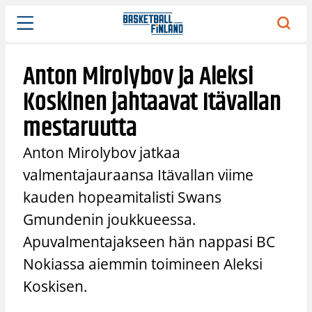
Siirry
sisältöön
Anton Mirolybov ja Aleksi
Koskinen jahtaavat Itävallan
mestaruutta
Anton Mirolybov jatkaa
valmentajauraansa Itävallan viime
kauden hopeamitalisti Swans
Gmundenin joukkueessa.
Apuvalmentajakseen hän nappasi BC
Nokiassa aiemmin toimineen Aleksi
Koskisen.