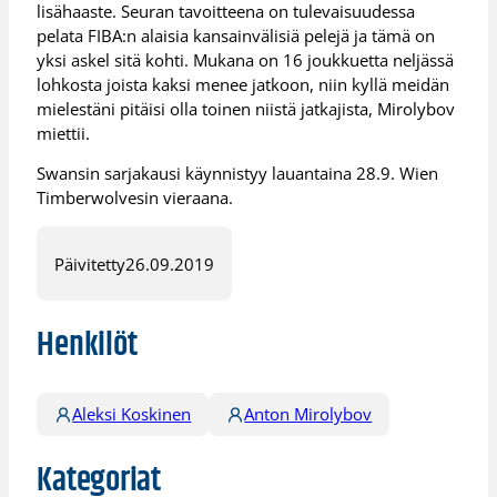
lisähaaste. Seuran tavoitteena on tulevaisuudessa
pelata FIBA:n alaisia kansainvälisiä pelejä ja tämä on
yksi askel sitä kohti. Mukana on 16 joukkuetta neljässä
lohkosta joista kaksi menee jatkoon, niin kyllä meidän
mielestäni pitäisi olla toinen niistä jatkajista, Mirolybov
miettii.
Swansin sarjakausi käynnistyy lauantaina 28.9. Wien
Timberwolvesin vieraana.
Päivitetty
26.09.2019
Henkilöt
Aleksi Koskinen
Anton Mirolybov
Kategoriat