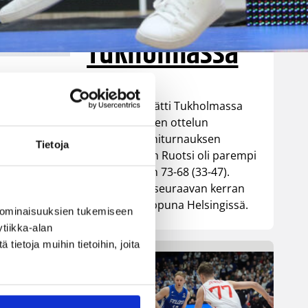
parempi
Tukholmassa
Susiladies päätti Tukholmassa
pelatun kahden ottelun
a
mittaisen miniturnauksen
Tietoja
tappioon, kun Ruotsi oli parempi
loppulukemin 73-68 (33-47).
Suomi pelaa seuraavan kerran
ensi viikonloppuna Helsingissä.
 ominaisuuksien tukemiseen
tiikka-alan
ietoja muihin tietoihin, joita
lan
on