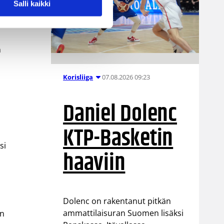
Salli kaikki
n
07.08.2026 09:23
Korisliiga
Daniel Dolenc
KTP-Basketin
si
haaviin
Dolenc on rakentanut pitkän
ammattilaisuran Suomen lisäksi
an