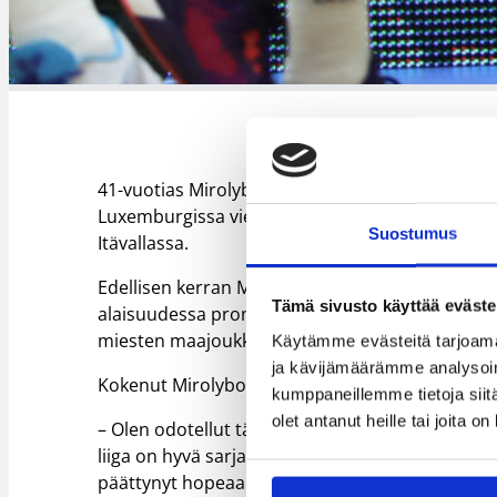
41-vuotias Mirolybov on valmentanut edelliset 
Luxemburgissa vietetyn kauden jälkeen on edes
Suostumus
Itävallassa.
Edellisen kerran Mirolybov valmensi Suomessa K
Tämä sivusto käyttää eväste
alaisuudessa pronssia kauden 2014-15 pääteeks
miesten maajoukkuetta EM-kotikisoissa. Miroly
Käytämme evästeitä tarjoama
ja kävijämäärämme analysoim
Kokenut Mirolybov odottaa innoissaan uutta ha
kumppaneillemme tietoja siitä
olet antanut heille tai joita o
– Olen odotellut tämänkaltaista haastetta pitkää
liiga on hyvä sarja. Uudella työnantajalla Gmunde
päättynyt hopeaan. Organisaatiolla on kova hin