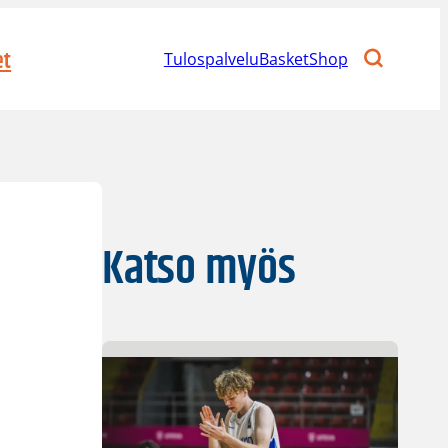
et
Tulospalvelu
BasketShop
Katso myös