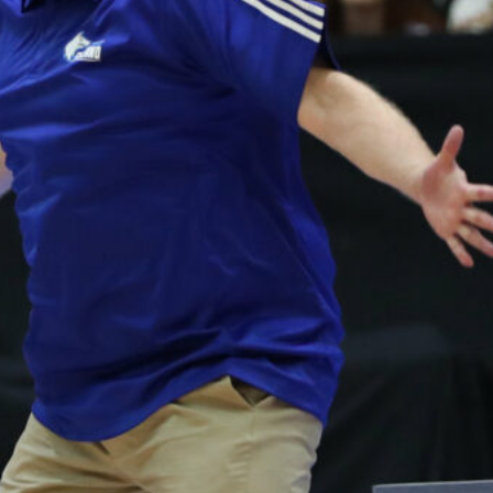
voittotili
aukesi
vakuuttavalla
pelillä
Suomen 16-vuotiaat pojat
ottivat vakuuttavan 85–45-voiton
Luxemburgista B-divisioonan
EM-kilpailuissa johtamalla
ottelua alusta loppuun. Suomi
kohtaa huomenna Ruotsin klo
19.30 Suomen aikaa.