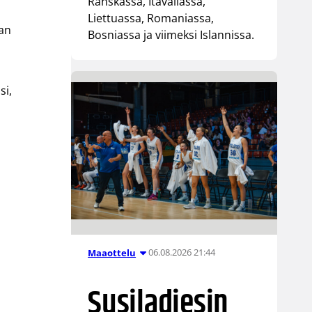
Ranskassa, Itävallassa,
Liettuassa, Romaniassa,
ran
Bosniassa ja viimeksi Islannissa.
si,
06.08.2026 21:44
Maaottelu
Susiladiesin