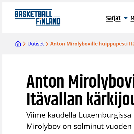
Siirry
sisältöön
Sarjat
M
Uutiset
Anton Mirolyboville huippupesti I
Anton Mirolybovi
Itävallan kärkij
Viime kaudella Luxemburgissa 
Mirolybov on solminut vuoden