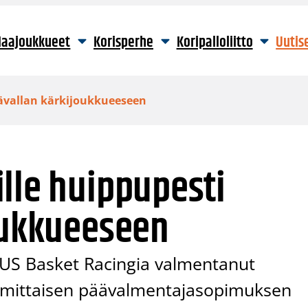
aajoukkueet
Korisperhe
Koripalloliitto
Uutis
tävallan kärkijoukkueeseen
lle huippupesti
oukkueeseen
US Basket Racingia valmentanut
 mittaisen päävalmentajasopimuksen