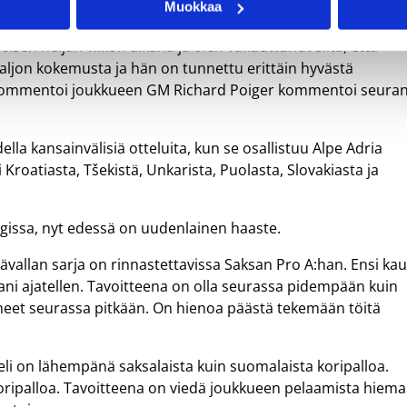
Muokkaa
isen neljän viikon aikana ja olen vakuuttunut siitä, että
jon kokemusta ja hän on tunnettu erittäin hyvästä
, kommentoi joukkueen GM Richard Poiger kommentoi seura
lla kansainvälisiä otteluita, kun se osallistuu Alpe Adria
i Kroatiasta, Tšekistä, Unkarista, Puolasta, Slovakiasta ja
rgissa, nyt edessä on uudenlainen haaste.
Itävallan sarja on rinnastettavissa Saksan Pro A:han. Ensi kau
ani ajatellen. Tavoitteena on olla seurassa pidempään kuin
neet seurassa pitkään. On hienoa päästä tekemään töitä
peli on lähempänä saksalaista kuin suomalaista koripalloa.
a koripalloa. Tavoitteena on viedä joukkueen pelaamista hiem