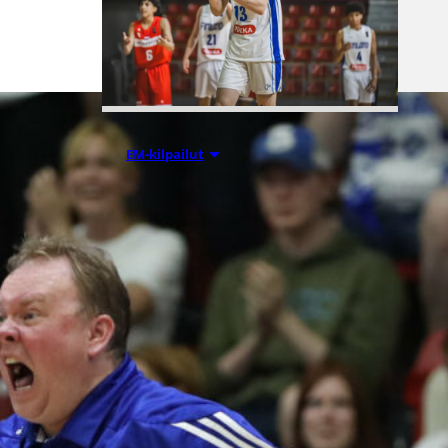
08.08.2026 00:37
EM-kilpailut
Suomen 16-
vuotiaat pojat
voittivat
Luxemburgin
– EM-kisojen