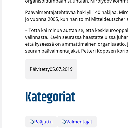
organisoidumpaan suuntaan, Mirolybov komme
Päävalmentajatehtävää haki yli 140 hakijaa. M
jo vuonna 2005, kun hän toimi Mitteldeutscher
– Totta kai minua auttaa se, että keskieurooppala
valinnasta. Kävin seurassa haastatteluissa juha
että kyseessä on ammattimainen organisaatio, j
seuran päävalmentajaksi, Petteri Koposen koripal
Päivitetty
05.07.2019
Kategoriat
Pääjuttu
Valmentajat