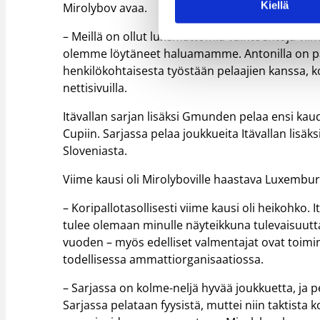
Kiellä
Mirolybov avaa.
– Meillä on ollut lukemattomia vaihtoehtoja viime
olemme löytäneet haluamamme. Antonilla on pal
henkilökohtaisesta työstään pelaajien kanssa
nettisivuilla.
Itävallan sarjan lisäksi Gmunden pelaa ensi kaude
Cupiin. Sarjassa pelaa joukkueita Itävallan lisäks
Sloveniasta.
Viime kausi oli Mirolyboville haastava Luxembu
– Koripallotasollisesti viime kausi oli heikohko. 
tulee olemaan minulle näyteikkuna tulevaisuutt
vuoden – myös edelliset valmentajat ovat toimi
todellisessa ammattiorganisaatiossa.
– Sarjassa on kolme-neljä hyvää joukkuetta, ja 
Sarjassa pelataan fyysistä, muttei niin taktist