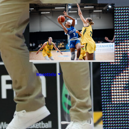
07.08.2026 21:42
Maaottelu
Ruotsi piirun
verran
Susiladiesia