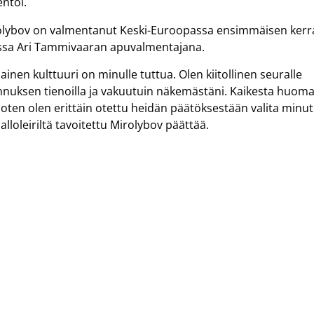
ntoi.
irolybov on valmentanut Keski-Euroopassa ensimmäisen ker
issa Ari Tammivaaran apuvalmentajana.
inen kulttuuri on minulle tuttua. Olen kiitollinen seuralle
nnuksen tienoilla ja vakuutuin näkemästäni. Kaikesta huoma
oten olen erittäin otettu heidän päätöksestään valita minut
loleiriltä tavoitettu Mirolybov päättää.