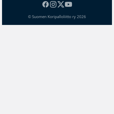
© Suomen Koripalloliitto ry 2026