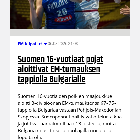
06.08.2026 21:08
EM-kilpailut
Suomen 16-vuotiaat pojat
aloittivat EM-turnauksen
tappiolla Bulgarialle
Suomen 16-vuotiaiden poikien maajoukkue
aloitti B-divisioonan EM-turnauksensa 67–75-
tappiolla Bulgariaa vastaan Pohjois-Makedonian
Skopjessa. Sudenpennut hallitsivat ottelun alkua
ja johtivat parhaimmillaan 13 pisteellä, mutta
Bulgaria nousi toisella puoliajalla rinnalle ja
lopulta ohi.