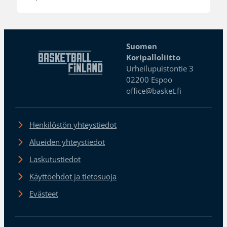
Suomen
Koripalloliitto
Urheilupuistontie 3
02200 Espoo
office@basket.fi
Henkilöstön yhteystiedot
Alueiden yhteystiedot
Laskutustiedot
Käyttöehdot ja tietosuoja
Evästeet