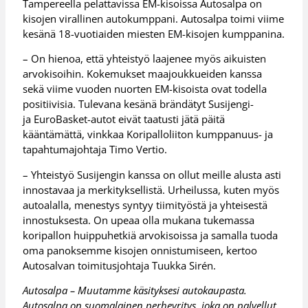
Tampereella pelattavissa EM-kisoissa Autosalpa on
kisojen virallinen autokumppani. Autosalpa toimi viime
kesänä 18-vuotiaiden miesten EM-kisojen kumppanina.
– On hienoa, että yhteistyö laajenee myös aikuisten
arvokisoihin. Kokemukset maajoukkueiden kanssa
sekä viime vuoden nuorten EM-kisoista ovat todella
positiivisia. Tulevana kesänä brändätyt Susijengi-
ja EuroBasket-autot eivät taatusti jätä päitä
kääntämättä, vinkkaa Koripalloliiton kumppanuus- ja
tapahtumajohtaja Timo Vertio.
– Yhteistyö Susijengin kanssa on ollut meille alusta asti
innostavaa ja merkityksellistä. Urheilussa, kuten myös
autoalalla, menestys syntyy tiimityöstä ja yhteisestä
innostuksesta. On upeaa olla mukana tukemassa
koripallon huippuhetkiä arvokisoissa ja samalla tuoda
oma panoksemme kisojen onnistumiseen, kertoo
Autosalvan toimitusjohtaja Tuukka Sirén.
Autosalpa – Muutamme käsityksesi autokaupasta.
Autosalpa on suomalainen perheyritys, joka on palvellut