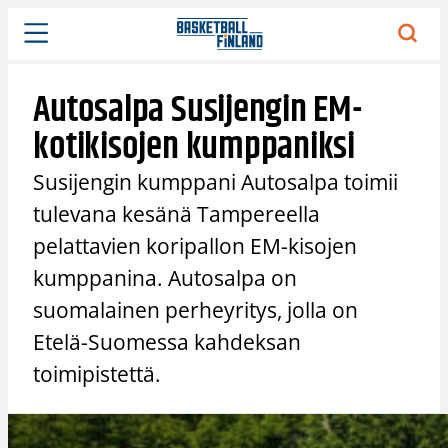
Siirry
sisältöön
Autosalpa Susijengin EM-
kotikisojen kumppaniksi
Susijengin kumppani Autosalpa toimii
tulevana kesänä Tampereella
pelattavien koripallon EM-kisojen
kumppanina. Autosalpa on
suomalainen perheyritys, jolla on
Etelä-Suomessa kahdeksan
toimipistettä.