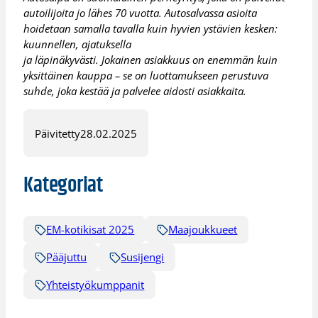
autoilijoita jo lähes 70 vuotta. Autosalvassa asioita
hoidetaan samalla tavalla kuin hyvien ystävien kesken:
kuunnellen, ajatuksella
ja läpinäkyvästi. Jokainen asiakkuus on enemmän kuin
yksittäinen kauppa – se on luottamukseen perustuva
suhde, joka kestää ja palvelee aidosti asiakkaita.
Päivitetty
28.02.2025
Kategoriat
EM-kotikisat 2025
Maajoukkueet
Pääjuttu
Susijengi
Yhteistyökumppanit