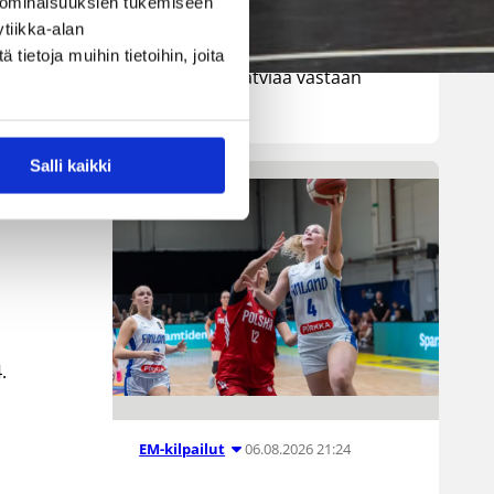
 ominaisuuksien tukemiseen
maajoukkue kärsi Nordic Open -
tiikka-alan
turnauksen päätösottelussa 66–
ille Vuorinen.
ietoja muihin tietoihin, joita
74-tappion Latviaa vastaan
Lohjalla.
Salli kaikki
si
.
06.08.2026 21:24
EM-kilpailut