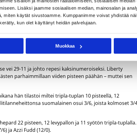
mme sisällön ja mainosten räätälöimiseen, sosiaalisen median
iseen. Lisäksi jaamme sosiaalisen median, mainosalan ja analy
Kuva: V
, miten käytät sivustoamme. Kumppanimme voivat yhdistää näitä t
n kerätty, kun olet käyttänyt heidän palvelujaan.
Muokkaa
palloa, 7 syöttöä ja kolme torjuntaa, kun Dallas Wings nappa
ew York Libertyn 88-77 (47-31).
a se vei 29-11 ja johto repesi kaksinumeroiseksi. Liberty
 päästen parhaimmillaan viiden pisteen päähän – muttei sen
ikana hän tilastoi miltei tripla-tuplan 10 pisteellä, 12
 Pelitilanneheittonsa suomalainen osui 3/6, joista kolmoset 3/4
epard 22 pisteen, 12 levypallon ja 11 syötön tripla-tuplalla.
/6) ja Azzi Fudd (12/0).