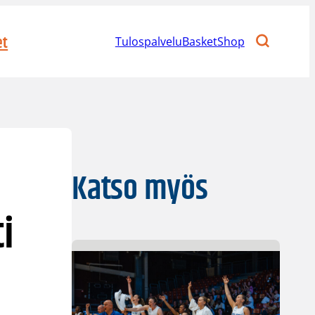
et
Tulospalvelu
BasketShop
Katso myös
i