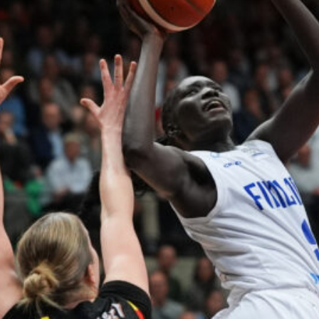
harvinaislaatu
inen voitto
Liettuasta
Susiladies nappasi
harvinaislaatuisen voiton
Liettuasta Tukholmassa
pelatussa maaottelussa.
Susiladies voitti vakuuttavasti
Liettuan 81-70 (48-36) Elina
Aarnisalon 22 pisteen
johdattamana. Suomi pelaa
Tukholmassa vielä toisen
ottelun, kun huomenna vastaan
tulee Ruotsi.