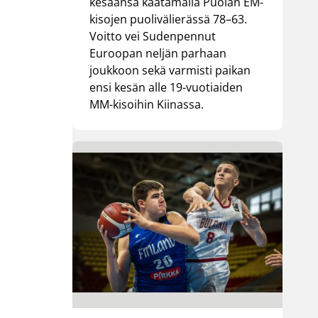
kesäänsä kaatamalla Puolan EM-
kisojen puolivälierässä 78–63.
Voitto vei Sudenpennut
Euroopan neljän parhaan
joukkoon sekä varmisti paikan
ensi kesän alle 19-vuotiaiden
MM-kisoihin Kiinassa.