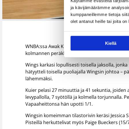
Käytämme evästeitä tarjoama
ja kävijämäärämme analysoim
kumppaneillemme tietoja siitä
olet antanut heille tai joita o
Kiellä
WNBA:ssa Awak Kuier keräsi 10 pistettä, 12 levy
kolmannen peräkkäisen voittonsa. Wings voitti N
Wings karkasi lopullisesti toisella jaksolla, jonk
hätyytteli toisella puoliajalla Wingsin johtoa –
lähemmäksi.
Kuier pelasi 27 minuuttia ja 41 sekuntia, joiden a
levypallolla, 7 syötöllä ja kolmella torjunnalla.
Vapaaheittonsa hän upotti 1/1.
Wingsin komeimman tilastorivin keräsi Jessica Sh
Pisteillä herkuttelivat myös Paige Bueckers (15/7