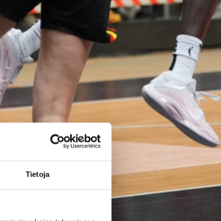
poikien
maajoukkue
päätti Nordic
Open -
turnauksen
tappioon
Latviaa
vastaan
Tietoja
Suomen 15-vuotiaiden poikien