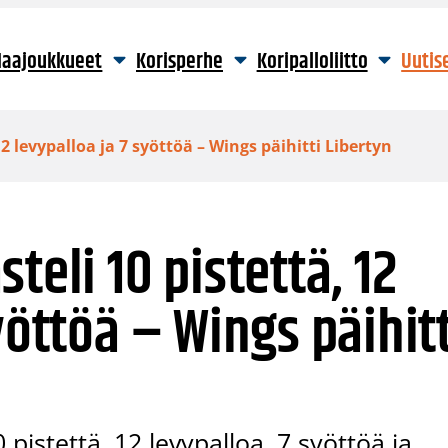
aajoukkueet
Korisperhe
Koripalloliitto
Uutis
2 levypalloa ja 7 syöttöä – Wings päihitti Libertyn
teli 10 pistettä, 12
yöttöä – Wings päihitt
istettä, 12 levypalloa, 7 syöttöä ja