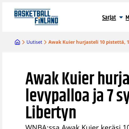
Siirry
sisältöön
Sarjat
M
Uutiset
Awak Kuier hurjasteli 10 pistettä, 1
Awak Kuier hurjas
levypalloa ja 7 s
Libertyn
WNBA:ssa Awak Kuier keräsi 10 p