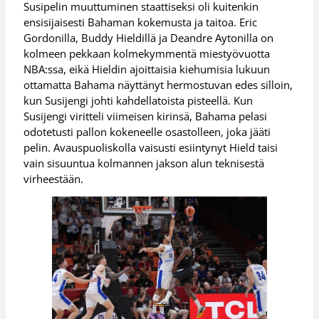
Susipelin muuttuminen staattiseksi oli kuitenkin
ensisijaisesti Bahaman kokemusta ja taitoa. Eric
Gordonilla, Buddy Hieldillä ja Deandre Aytonilla on
kolmeen pekkaan kolmekymmentä miestyövuotta
NBA:ssa, eikä Hieldin ajoittaisia kiehumisia lukuun
ottamatta Bahama näyttänyt hermostuvan edes silloin,
kun Susijengi johti kahdellatoista pisteellä. Kun
Susijengi viritteli viimeisen kirinsä, Bahama pelasi
odotetusti pallon kokeneelle osastolleen, joka jääti
pelin. Avauspuoliskolla vaisusti esiintynyt Hield taisi
vain sisuuntua kolmannen jakson alun teknisestä
virheestään.