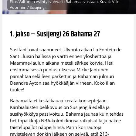
Elias Valtonen esiintyi vahvasti Bahamaa vastaan. Kuvat: Ville
Vuorinen / Susijengi.
1. jakso – Susijengi 26 Bahama 27
Susifanit ovat saapuneet. Ulvonta alkaa La Fonteta de
Sant Lluisin hallissa jo vartti ennen ylösheittoa ja
Maamme-laulun aikana meteli särkee korvia. Heti
ensimmäisessä puolustuksessa Micke Jantunen
pamahtaa selälleen parkettiin ja Bahaman julmuri
Deandre Ayton saa hyökkääjän virheen. Koko illan
tuulee!
Bahamalta ei kestä kauaa kerätä konseptejaan.
Karibialaisten pelikovuus on Susijengiä edellä ja
susihyökkäys passivoituu. Bahama jauhaa kuin tehdas
heittopaikkoja NBA-kolmikkonsa ratkaisuilla ja hakee
taistelupallot näppeihinsä. Parin korirautoja
ravistelevan donkin jälkeen on selvää, että 213-