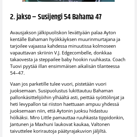
2. jakso – Susijengi 54 Bahama 47
Avausjakson jälkipuoliskon levättyään palaa Ayton
kentälle Bahaman hyökkäyksen muurinmurtajana ja
tarjoilee vajaassa kahdessa minuutissa kolmoseen
vapauttavan skriinin V.J. Edgecombelle, donkkaa
takaovesta ja steppailee baby hookin ruuhkasta. Coach
Tuovi pyytää illan ensimmäisen aikalisän tilanteessa
54–47.
Vaan jos parketille tulee vuori, pistetään vuori
juoksemaan. Susipuolustus lukittautuu Bahaman
pallonkäsittelijöihin ylhäältä asti, peittää syöttölinjat ja
heti levypallon tai riiston haettuaan ampuu yhdessä
juoksemaan niin, että Aytonin juoksu hidastuu
hölkäksi. Miro Little pamauttaa ruuhkasta tippidonkin,
Jantunen ja Maxhuni laukovat kaukaa, Valtonen
taivuttelee korirautoja päätyrajakuvion jäljiltä.