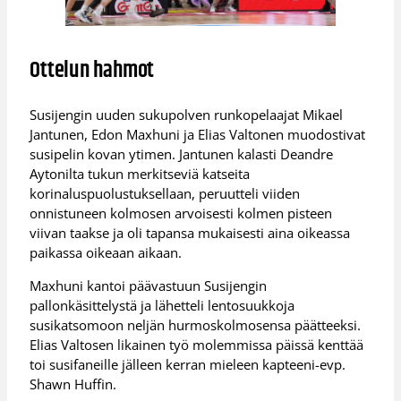
Ottelun hahmot
Susijengin uuden sukupolven runkopelaajat Mikael
Jantunen, Edon Maxhuni ja Elias Valtonen muodostivat
susipelin kovan ytimen. Jantunen kalasti Deandre
Aytonilta tukun merkitseviä katseita
korinaluspuolustuksellaan, peruutteli viiden
onnistuneen kolmosen arvoisesti kolmen pisteen
viivan taakse ja oli tapansa mukaisesti aina oikeassa
paikassa oikeaan aikaan.
Maxhuni kantoi päävastuun Susijengin
pallonkäsittelystä ja lähetteli lentosuukkoja
susikatsomoon neljän hurmoskolmosensa päätteeksi.
Elias Valtosen likainen työ molemmissa päissä kenttää
toi susifaneille jälleen kerran mieleen kapteeni-evp.
Shawn Huffin.