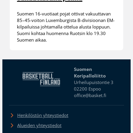
Suomen 16-vuotiaat pojat ottivat vakuuttavan
85–45-voiton Luxemburgista B-divisioonan EM-
kilpailuissa johtamalla ottelua alusta loppuun.
Suomi kohtaa huomenna Ruotsin klo 19.30
Suomen aikaa.
Suomen
Koripalloliitto
Urheilupuistontie 3
02200 Espoo
office@basket.fi
Henkilöstön yhteystiedot
Alueiden yhteystiedot