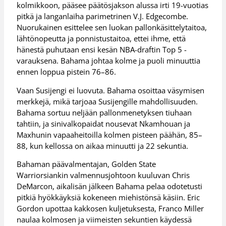
kolmikkoon, pääsee päätösjakson alussa irti 19-vuotias
pitkä ja langanlaiha parimetrinen V.J. Edgecombe.
Nuorukainen esittelee sen luokan pallonkäsittelytaitoa,
lähtönopeutta ja ponnistustaitoa, ettei ihme, että
hänestä puhutaan ensi kesän NBA-draftin Top 5 -
varauksena. Bahama johtaa kolme ja puoli minuuttia
ennen loppua pistein 76–86.
Vaan Susijengi ei luovuta. Bahama osoittaa väsymisen
merkkejä, mikä tarjoaa Susijengille mahdollisuuden.
Bahama sortuu neljään pallonmenetyksen tiuhaan
tahtiin, ja sinivalkopaidat nousevat Nkamhouan ja
Maxhunin vapaaheitoilla kolmen pisteen päähän, 85–
88, kun kellossa on aikaa minuutti ja 22 sekuntia.
Bahaman päävalmentajan, Golden State
Warriorsiankin valmennusjohtoon kuuluvan Chris
DeMarcon, aikalisän jälkeen Bahama pelaa odotetusti
pitkiä hyökkäyksiä kokeneen miehistönsä käsiin. Eric
Gordon upottaa kakkosen kuljetuksesta, Franco Miller
naulaa kolmosen ja viimeisten sekuntien käydessä