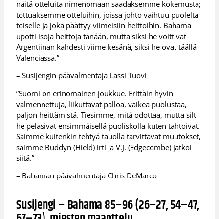
näitä otteluita nimenomaan saadaksemme kokemusta;
tottuaksemme otteluihin, joissa johto vaihtuu puolelta
toiselle ja joka päättyy viimeisiin heittoihin. Bahama
upotti isoja heittoja tänään, mutta siksi he voittivat
Argentiinan kahdesti viime kesänä, siksi he ovat täällä
Valenciassa.”
– Susijengin päävalmentaja Lassi Tuovi
”Suomi on erinomainen joukkue. Erittäin hyvin
valmennettuja, liikuttavat palloa, vaikea puolustaa,
paljon heittämistä. Tiesimme, mitä odottaa, mutta silti
he pelasivat ensimmäisellä puoliskolla kuten tahtoivat.
Saimme kuitenkin tehtyä tauolla tarvittavat muutokset,
saimme Buddyn (Hield) irti ja V.J. (Edgecombe) jatkoi
siitä.”
– Bahaman päävalmentaja Chris DeMarco
Susijengi – Bahama 85–96 (26–27, 54–47,
67–73), miesten maaottelu