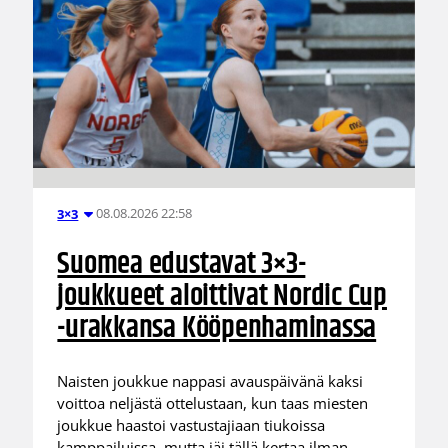
08.08.2026 22:58
3×3
Suomea edustavat 3×3-
joukkueet aloittivat Nordic Cup
-urakkansa Kööpenhaminassa
Naisten joukkue nappasi avauspäivänä kaksi
voittoa neljästä ottelustaan, kun taas miesten
joukkue haastoi vastustajiaan tiukoissa
kamppailuissa, mutta jäi tällä kertaa ilman