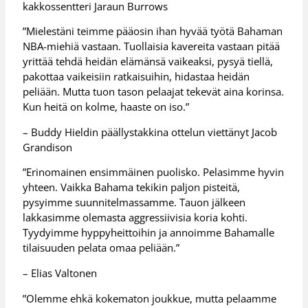
kakkossentteri Jaraun Burrows
”Mielestäni teimme pääosin ihan hyvää työtä Bahaman
NBA-miehiä vastaan. Tuollaisia kavereita vastaan pitää
yrittää tehdä heidän elämänsä vaikeaksi, pysyä tiellä,
pakottaa vaikeisiin ratkaisuihin, hidastaa heidän
peliään. Mutta tuon tason pelaajat tekevät aina korinsa.
Kun heitä on kolme, haaste on iso.”
– Buddy Hieldin päällystakkina ottelun viettänyt Jacob
Grandison
”Erinomainen ensimmäinen puolisko. Pelasimme hyvin
yhteen. Vaikka Bahama tekikin paljon pisteitä,
pysyimme suunnitelmassamme. Tauon jälkeen
lakkasimme olemasta aggressiivisia koria kohti.
Tyydyimme hyppyheittoihin ja annoimme Bahamalle
tilaisuuden pelata omaa peliään.”
– Elias Valtonen
”Olemme ehkä kokematon joukkue, mutta pelaamme