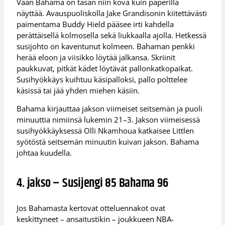
Vaan Bahama on tasan niin kova kuin paperilla
näyttää. Avauspuoliskolla Jake Grandisonin kiitettävästi
paimentama Buddy Hield pääsee irti kahdella
perättäisellä kolmosella sekä liukkaalla ajolla. Hetkessä
susijohto on kaventunut kolmeen. Bahaman penkki
herää eloon ja viisikko löytää jalkansa. Skriinit
paukkuvat, pitkät kädet löytävät pallonkatkopaikat.
Susihyökkäys kuihtuu käsipalloksi, pallo polttelee
käsissä tai jää yhden miehen käsiin.
Bahama kirjauttaa jakson viimeiset seitsemän ja puoli
minuuttia nimiinsä lukemin 21–3. Jakson viimeisessä
susihyökkäyksessä Olli Nkamhoua katkaisee Littlen
syötöstä seitsemän minuutin kuivan jakson. Bahama
johtaa kuudella.
4. jakso – Susijengi 85 Bahama 96
Jos Bahamasta kertovat otteluennakot ovat
keskittyneet – ansaitustikin – joukkueen NBA-