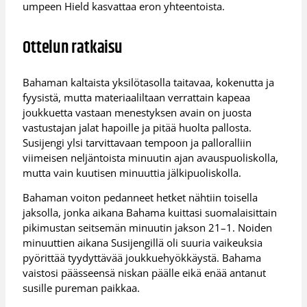
umpeen Hield kasvattaa eron yhteentoista.
Ottelun ratkaisu
Bahaman kaltaista yksilötasolla taitavaa, kokenutta ja
fyysistä, mutta materiaaliltaan verrattain kapeaa
joukkuetta vastaan menestyksen avain on juosta
vastustajan jalat hapoille ja pitää huolta pallosta.
Susijengi ylsi tarvittavaan tempoon ja palloralliin
viimeisen neljäntoista minuutin ajan avauspuoliskolla,
mutta vain kuutisen minuuttia jälkipuoliskolla.
Bahaman voiton pedanneet hetket nähtiin toisella
jaksolla, jonka aikana Bahama kuittasi suomalaisittain
pikimustan seitsemän minuutin jakson 21–1. Noiden
minuuttien aikana Susijengillä oli suuria vaikeuksia
pyörittää tyydyttävää joukkuehyökkäystä. Bahama
vaistosi päässeensä niskan päälle eikä enää antanut
susille pureman paikkaa.