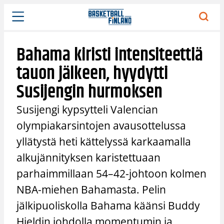
Siirry
sisältöön
Bahama kiristi intensiteettiä
tauon jälkeen, hyydytti
Susijengin hurmoksen
Susijengi kypsytteli Valencian
olympiakarsintojen avausottelussa
yllätystä heti kättelyssä karkaamalla
alkujännityksen karistettuaan
parhaimmillaan 54–42-johtoon kolmen
NBA-miehen Bahamasta. Pelin
jälkipuoliskolla Bahama käänsi Buddy
Hieldin johdolla momentumin ja