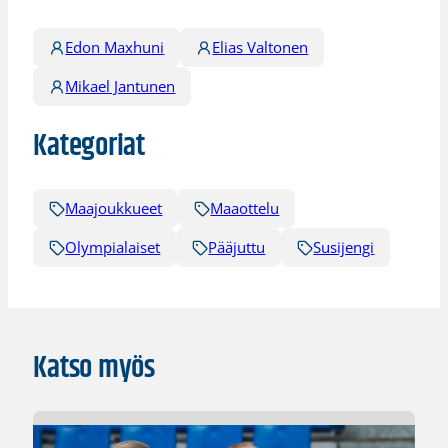
Edon Maxhuni
Elias Valtonen
Mikael Jantunen
Kategoriat
Maajoukkueet
Maaottelu
Olympialaiset
Pääjuttu
Susijengi
Katso myös