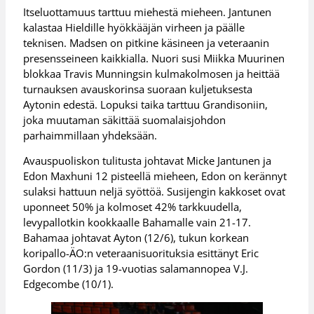
Itseluottamuus tarttuu miehestä mieheen. Jantunen
kalastaa Hieldille hyökkääjän virheen ja päälle
teknisen. Madsen on pitkine käsineen ja veteraanin
presensseineen kaikkialla. Nuori susi Miikka Muurinen
blokkaa Travis Munningsin kulmakolmosen ja heittää
turnauksen avauskorinsa suoraan kuljetuksesta
Aytonin edestä. Lopuksi taika tarttuu Grandisoniin,
joka muutaman säkittää suomalaisjohdon
parhaimmillaan yhdeksään.
Avauspuoliskon tulitusta johtavat Micke Jantunen ja
Edon Maxhuni 12 pisteellä mieheen, Edon on kerännyt
sulaksi hattuun neljä syöttöä. Susijengin kakkoset ovat
uponneet 50% ja kolmoset 42% tarkkuudella,
levypallotkin kookkaalle Bahamalle vain 21-17.
Bahamaa johtavat Ayton (12/6), tukun korkean
koripallo-ÄO:n veteraanisuorituksia esittänyt Eric
Gordon (11/3) ja 19-vuotias salamannopea V.J.
Edgecombe (10/1).