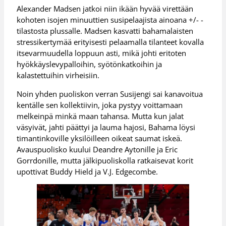
Alexander Madsen jatkoi niin ikään hyvää virettään
kohoten isojen minuuttien susipelaajista ainoana +/- -
tilastosta plussalle. Madsen kasvatti bahamalaisten
stressikertymää erityisesti pelaamalla tilanteet kovalla
itsevarmuudella loppuun asti, mikä johti eritoten
hyökkäyslevypalloihin, syötönkatkoihin ja
kalastettuihin virheisiin.
Noin yhden puoliskon verran Susijengi sai kanavoitua
kentälle sen kollektiivin, joka pystyy voittamaan
melkeinpä minkä maan tahansa. Mutta kun jalat
väsyivät, jahti päättyi ja lauma hajosi, Bahama löysi
timantinkoville yksilöilleen oikeat saumat iskeä.
Avauspuolisko kuului Deandre Aytonille ja Eric
Gorrdonille, mutta jälkipuoliskolla ratkaisevat korit
upottivat Buddy Hield ja V.J. Edgecombe.