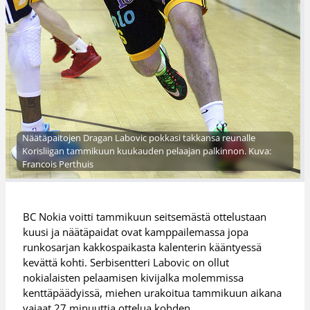
Näätäpaitojen Dragan Labovic pokkasi takkansa reunalle
Korisliigan tammikuun kuukauden pelaajan palkinnon. Kuva:
Francois Perthuis
BC Nokia voitti tammikuun seitsemästä ottelustaan
kuusi ja näätäpaidat ovat kamppailemassa jopa
runkosarjan kakkospaikasta kalenterin kääntyessä
kevättä kohti. Serbisentteri Labovic on ollut
nokialaisten pelaamisen kivijalka molemmissa
kenttäpäädyissä, miehen urakoitua tammikuun aikana
vajaat 27 minuuttia ottelua kohden.