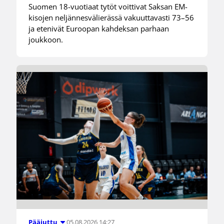
Suomen 18-vuotiaat tytöt voittivat Saksan EM-
kisojen neljännesvälierässä vakuuttavasti 73–56
ja etenivät Euroopan kahdeksan parhaan
joukkoon.
05.08.2026 14:27
Pääjuttu