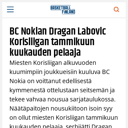
Siirry
sisältöön
BC Nokian Dragan Labovic
Korisliigan tammikuun
kuukauden pelaaja
Miesten Korisliigan alkuvuoden
kuumimpiin joukkueisiin kuuluva BC
Nokia on voittanut edellisestä
kymmenestä ottelustaan seitsemän ja
tekee vahvaa nousua sarjataulukossa.
Näätäpaitojen nousukiitoon isoin syy
on ollut miesten Korisliigan tammikuun
kuukauden pelaaja, serbijätti Dragan