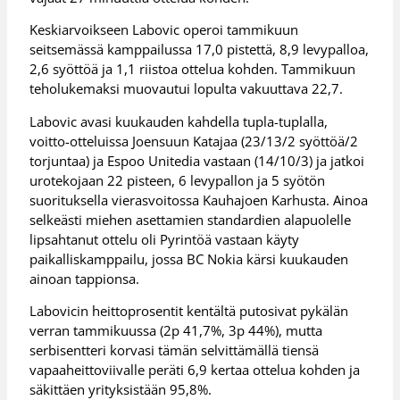
Keskiarvoikseen Labovic operoi tammikuun
seitsemässä kamppailussa 17,0 pistettä, 8,9 levypalloa,
2,6 syöttöä ja 1,1 riistoa ottelua kohden. Tammikuun
teholukemaksi muovautui lopulta vakuuttava 22,7.
Labovic avasi kuukauden kahdella tupla-tuplalla,
voitto-otteluissa Joensuun Katajaa (23/13/2 syöttöä/2
torjuntaa) ja Espoo Unitedia vastaan (14/10/3) ja jatkoi
urotekojaan 22 pisteen, 6 levypallon ja 5 syötön
suorituksella vierasvoitossa Kauhajoen Karhusta. Ainoa
selkeästi miehen asettamien standardien alapuolelle
lipsahtanut ottelu oli Pyrintöä vastaan käyty
paikalliskamppailu, jossa BC Nokia kärsi kuukauden
ainoan tappionsa.
Labovicin heittoprosentit kentältä putosivat pykälän
verran tammikuussa (2p 41,7%, 3p 44%), mutta
serbisentteri korvasi tämän selvittämällä tiensä
vapaaheittoviivalle peräti 6,9 kertaa ottelua kohden ja
säkittäen yrityksistään 95,8%.