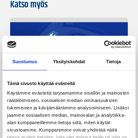
Katso myös
Suostumus
Yksityiskohdat
Tietoja
Tämä sivusto käyttää evästeitä
Käytämme evästeitä tarjoamamme sisällön ja mainosten
05.08.2026 20:08
Nuorten PM-kilpailut
räätälöimiseen, sosiaalisen median ominaisuuksien
Suomen 15-vuotiaat tytöt
tukemiseen ja kävijämäärämme analysoimiseen. Lisäksi
jaamme sosiaalisen median, mainosalan ja analytiikka-
voittivat Islannin Nordic Open -
alan kumppaneillemme tietoja siitä, miten käytät
turnauksen toisessa ottelussa
sivustoamme. Kumppanimme voivat yhdistää näitä
tietoja muihin tietoihin, joita olet antanut heille tai joita on