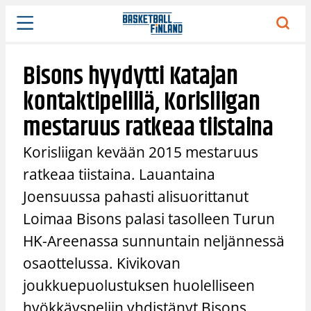
Siirry
sisältöön
Bisons hyydytti Katajan
kontaktipelillä, Korisliigan
mestaruus ratkeaa tiistaina
Korisliigan kevään 2015 mestaruus
ratkeaa tiistaina. Lauantaina
Joensuussa pahasti alisuorittanut
Loimaa Bisons palasi tasolleen Turun
HK-Areenassa sunnuntain neljännessä
osaottelussa. Kivikovan
joukkuepuolustuksen huolelliseen
hyökkäyspeliin yhdistänyt Bisons