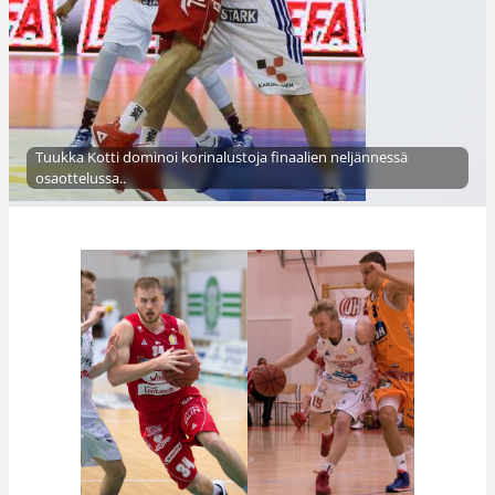
Tuukka Kotti dominoi korinalustoja finaalien neljännessä
osaottelussa..