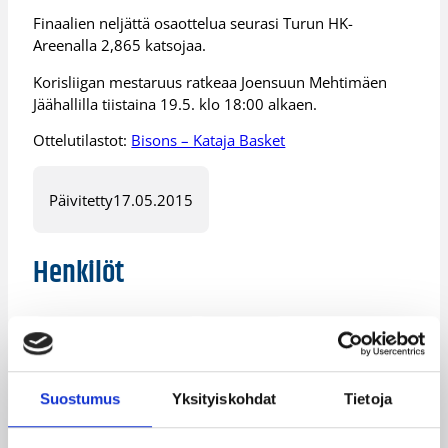
Finaalien neljättä osaottelua seurasi Turun HK-
Areenalla 2,865 katsojaa.
Korisliigan mestaruus ratkeaa Joensuun Mehtimäen
Jäähallilla tiistaina 19.5. klo 18:00 alkaen.
Ottelutilastot:
Bisons – Kataja Basket
Päivitetty
17.05.2015
Henkilöt
Antto Nikkarinen
Ei Ole
Ian Hummer
Martin Zeno
Suostumus
Yksityiskohdat
Tietoja
Pierre Jallow
Robert Arnold