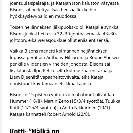
joensuulaispelaajia, ja Katajan ison kaluston väsyessä
Bisons sai heitettyä lisää bensaa liekkeihin
hyökkäyslevypallojen muodossa.
Toisen neljänneksen jälkipuolisko oli Katajalle synkkä.
Bisons juoksi hetkessä 32–30-johtoasemasta 43–30-
johtoon, eikä vierasjoukkue ollut enää entisensä.
Vaikka Bisons menetti kolmannen neljänneksen
lopussa perättäin Anthony Hilliardin ja Roope Ahosen
penkille viidensien virheiden johdosta, Bisons sai
lisälatausta Ilpo Pehkoselta kolmoskaaren takaa ja
Liam Djeeniltä vapaaheittoviivalta, eikä Kataja
onnistunut käyttämään etsikkoaikaansa.
Bisonsin 15 pisteen voiton voimahahmot olivat Ian
Hummer (18/8), Martin Zeno (15/3/4 syöttöä), Tuukka
Kotti (14/15/4 syöttöä) ja Antto Nikkarinen (10/1).
Katajaa kannatteli Robert Arnold (22/8).
Kotti: ”Nälkä on