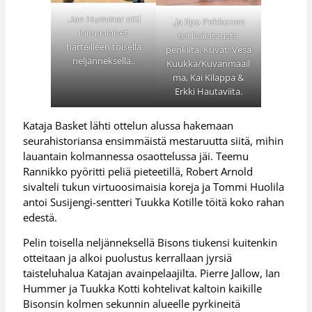
..Ian Hummer otti
..ja Ilpo Pehkonen
loimaalaiset
toi lisälatausta
harteilleen toisella
penkiltä. Kuvat: Vesa
neljänneksellä..
Kuukka/Kuvanmaail
ma, Kai Kilappa &
Erkki Hautaviita.
Kataja Basket lähti ottelun alussa hakemaan
seurahistoriansa ensimmäistä mestaruutta siitä, mihin
lauantain kolmannessa osaottelussa jäi. Teemu
Rannikko pyöritti peliä pieteetillä, Robert Arnold
sivalteli tukun virtuoosimaisia koreja ja Tommi Huolila
antoi Susijengi-sentteri Tuukka Kotille töitä koko rahan
edestä.
Pelin toisella neljänneksellä Bisons tiukensi kuitenkin
otteitaan ja alkoi puolustus kerrallaan jyrsiä
taisteluhalua Katajan avainpelaajilta. Pierre Jallow, Ian
Hummer ja Tuukka Kotti kohtelivat kaltoin kaikille
Bisonsin kolmen sekunnin alueelle pyrkineitä