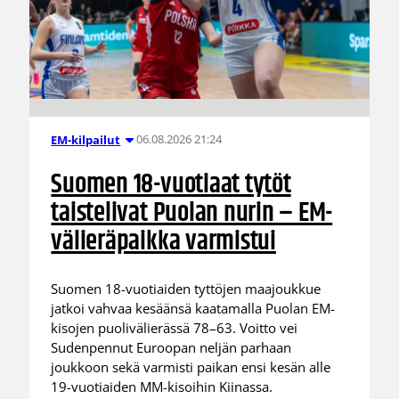
06.08.2026 21:24
EM-kilpailut
Suomen 18-vuotiaat tytöt
taistelivat Puolan nurin – EM-
välieräpaikka varmistui
Suomen 18-vuotiaiden tyttöjen maajoukkue
jatkoi vahvaa kesäänsä kaatamalla Puolan EM-
kisojen puolivälierässä 78–63. Voitto vei
Sudenpennut Euroopan neljän parhaan
joukkoon sekä varmisti paikan ensi kesän alle
19-vuotiaiden MM-kisoihin Kiinassa.