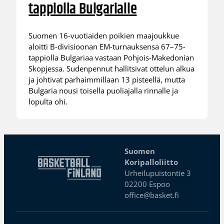
tappiolla Bulgarialle
Suomen 16-vuotiaiden poikien maajoukkue
aloitti B-divisioonan EM-turnauksensa 67–75-
tappiolla Bulgariaa vastaan Pohjois-Makedonian
Skopjessa. Sudenpennut hallitsivat ottelun alkua
ja johtivat parhaimmillaan 13 pisteellä, mutta
Bulgaria nousi toisella puoliajalla rinnalle ja
lopulta ohi.
Suomen
Koripalloliitto
Urheilupuistontie 3
02200 Espoo
office@basket.fi