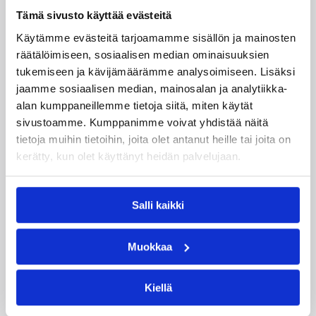
Teemu Rannikko
Tommi Huolila
Tämä sivusto käyttää evästeitä
Tuukka Kotti
Käytämme evästeitä tarjoamamme sisällön ja mainosten
räätälöimiseen, sosiaalisen median ominaisuuksien
Kategoriat
tukemiseen ja kävijämäärämme analysoimiseen. Lisäksi
jaamme sosiaalisen median, mainosalan ja analytiikka-
alan kumppaneillemme tietoja siitä, miten käytät
Korisliiga
Pääjuttu
Sarjat
sivustoamme. Kumppanimme voivat yhdistää näitä
tietoja muihin tietoihin, joita olet antanut heille tai joita on
kerätty, kun olet käyttänyt heidän palvelujaan.
Katso myös
Salli kaikki
Muokkaa
Kiellä