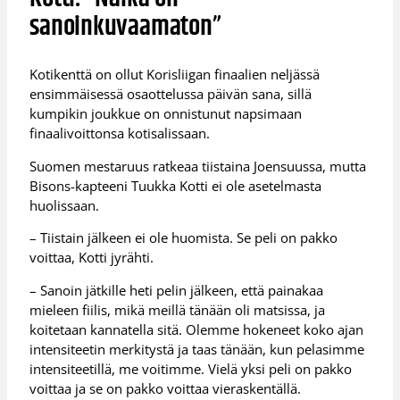
sanoinkuvaamaton”
Kotikenttä on ollut Korisliigan finaalien neljässä
ensimmäisessä osaottelussa päivän sana, sillä
kumpikin joukkue on onnistunut napsimaan
finaalivoittonsa kotisalissaan.
Suomen mestaruus ratkeaa tiistaina Joensuussa, mutta
Bisons-kapteeni Tuukka Kotti ei ole asetelmasta
huolissaan.
– Tiistain jälkeen ei ole huomista. Se peli on pakko
voittaa, Kotti jyrähti.
– Sanoin jätkille heti pelin jälkeen, että painakaa
mieleen fiilis, mikä meillä tänään oli matsissa, ja
koitetaan kannatella sitä. Olemme hokeneet koko ajan
intensiteetin merkitystä ja taas tänään, kun pelasimme
intensiteetillä, me voitimme. Vielä yksi peli on pakko
voittaa ja se on pakko voittaa vieraskentällä.