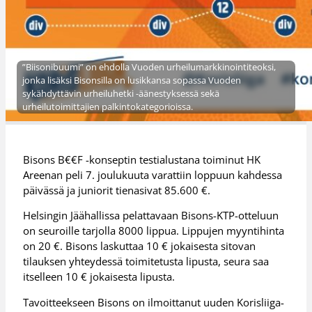
”Biisonibuumi” on ehdolla Vuoden urheilumarkkinointiteoksi,
jonka lisäksi Bisonsilla on lusikkansa sopassa Vuoden
sykähdyttävin urheiluhetki -äänestyksessä sekä
urheilutoimittajien palkintokategorioissa.
Bisons B€€F -konseptin testialustana toiminut HK
Areenan peli 7. joulukuuta varattiin loppuun kahdessa
päivässä ja juniorit tienasivat 85.600 €.
Helsingin Jäähallissa pelattavaan Bisons-KTP-otteluun
on seuroille tarjolla 8000 lippua. Lippujen myyntihinta
on 20 €. Bisons laskuttaa 10 € jokaisesta sitovan
tilauksen yhteydessä toimitetusta lipusta, seura saa
itselleen 10 € jokaisesta lipusta.
Tavoitteekseen Bisons on ilmoittanut uuden Korisliiga-