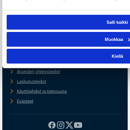
Suomen
Salli kaikki
Koripalloliitto
Urheilupuistontie 3
02200 Espoo
Muokkaa
office@basket.fi
Kiellä
Henkilöstön yhteystiedot
Alueiden yhteystiedot
Laskutustiedot
Käyttöehdot ja tietosuoja
Evästeet