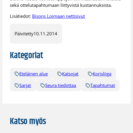
sekä ottelutapahtumaan liittyvistä kustannuksista.
Lisätiedot:
Bisons Loimaan nettisivut
Päivitetty
10.11.2014
Kategoriat
Eteläinen alue
Katsojat
Korisliiga
Sarjat
Seura tiedottaa
Tapahtumat
Katso myös