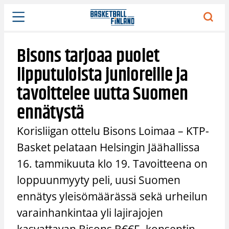
Siirry
sisältöön
Bisons tarjoaa puolet
lipputuloista junioreille ja
tavoittelee uutta Suomen
ennätystä
Korisliigan ottelu Bisons Loimaa – KTP-
Basket pelataan Helsingin Jäähallissa
16. tammikuuta klo 19. Tavoitteena on
loppuunmyyty peli, uusi Suomen
ennätys yleisömäärässä sekä urheilun
varainhankintaa yli lajirajojen
kasvattavan Bisons B€€F -konseptin