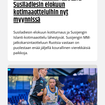
Susiladiesin elokuun
kotimaaotteluihin nyt
myynnissä
Susiladiesin elokuun kotiturnaus ja Susijengin
Islanti-kotimaaottelu lähestyvät. Susijengin MM-
jatkokarsintaotteluun Ruotsia vastaan on
puolestaan enää jäljellä kourallinen vierekkäisiä
paikkoja.