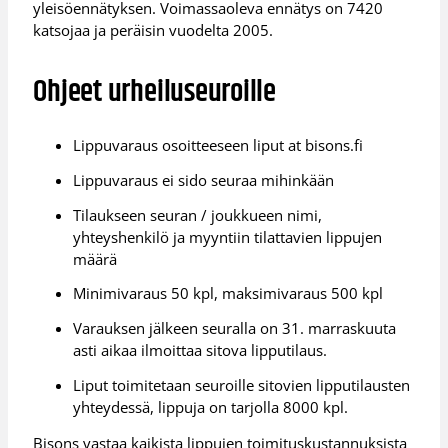
yleisöennätyksen. Voimassaoleva ennätys on 7420
katsojaa ja peräisin vuodelta 2005.
Ohjeet urheiluseuroille
Lippuvaraus osoitteeseen liput at bisons.fi
Lippuvaraus ei sido seuraa mihinkään
Tilaukseen seuran / joukkueen nimi,
yhteyshenkilö ja myyntiin tilattavien lippujen
määrä
Minimivaraus 50 kpl, maksimivaraus 500 kpl
Varauksen jälkeen seuralla on 31. marraskuuta
asti aikaa ilmoittaa sitova lipputilaus.
Liput toimitetaan seuroille sitovien lipputilausten
yhteydessä, lippuja on tarjolla 8000 kpl.
Bisons vastaa kaikista lippujen toimituskustannuksista