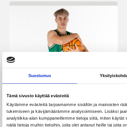
Suostumus
Yksityiskohd
05.08.2026 09:37
Korisliiga
Niko Mykrä Loimaa Bisonsiin
Tämä sivusto käyttää evästeitä
Käytämme evästeitä tarjoamamme sisällön ja mainosten räät
Loimaalaisseura ja 189-senttinen Mykrä
tukemiseen ja kävijämäärämme analysoimiseen. Lisäksi jaa
solmivat yksivuotisen sopimuksen.
analytiikka-alan kumppaneillemme tietoja siitä, miten käyt
näitä tietoja muihin tietoihin, joita olet antanut heille tai joit