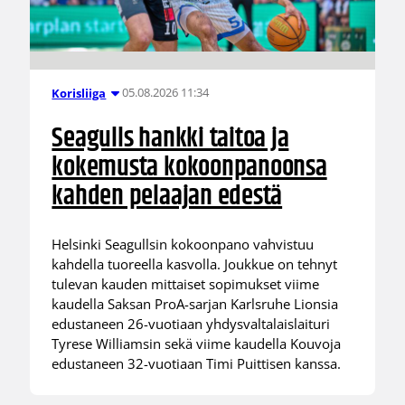
05.08.2026 11:34
Korisliiga
Seagulls hankki taitoa ja
kokemusta kokoonpanoonsa
kahden pelaajan edestä
Helsinki Seagullsin kokoonpano vahvistuu
kahdella tuoreella kasvolla. Joukkue on tehnyt
tulevan kauden mittaiset sopimukset viime
kaudella Saksan ProA-sarjan Karlsruhe Lionsia
edustaneen 26-vuotiaan yhdysvaltalaislaituri
Tyrese Williamsin sekä viime kaudella Kouvoja
edustaneen 32-vuotiaan Timi Puittisen kanssa.