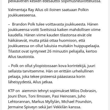
pelikaverien kesken edesauttoi sopimusneuvotteluissa.
Valmentaja Ray Ailus oli iloinen saatuaan Polkin
joukkueeseensa.
– Brandon Polk tulee voittavasta joukkueesta. Hänen
joukkueensa voitti Sveitsissä kaiken mahdollisen viime
kaudella. Hänen viime kauden tilastonsa eivät ole
häikäisevät, mutta pitää ottaa huomioon, että
joukkueessa on ollut lukuisia muitakin huippupelaajia.
Tilastot ovat syntyneet 26 minuutin peliajalla, kertoo
Ailus taustoista.
– Polk on ollut yliopistossaan kova korintekijä, juuri
sellaista tarvitsemme. Hän on erittäin urheilullinen
pelaaja, joka tekee pisteensä pääasiassa korin
läheisyydestä, Ailus jatkaa.
KTP on aiemmin tehnyt sopimukset Milos Dobrasin,
Jouni Ehon, Toni Ilmosen, Pasi Heinosen, Juho
Lehtorannan, Markus Myllylän, Michael Poundsin,
Jermaine Spiveyn sekä Jari Vekkilän kanssa.