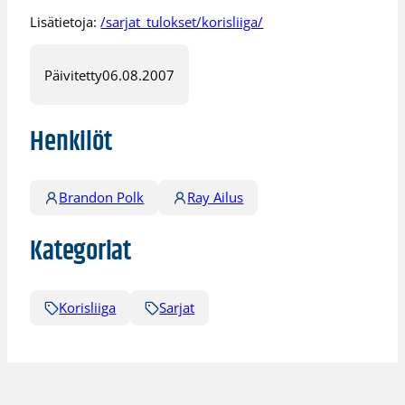
Lisätietoja:
/sarjat_tulokset/korisliiga/
Päivitetty
06.08.2007
Henkilöt
Brandon Polk
Ray Ailus
Kategoriat
Korisliiga
Sarjat