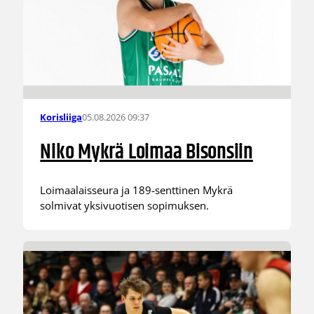
05.08.2026 09:37
Korisliiga
Niko Mykrä Loimaa Bisonsiin
Loimaalaisseura ja 189-senttinen Mykrä
solmivat yksivuotisen sopimuksen.