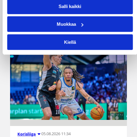
Salli kaikki
Dolenc on rakentanut pitkän ammattilaisuran
Suomen lisäksi Ranskassa, Itävallassa,
Muokkaa
Liettuassa, Romaniassa, Bosniassa ja viimeksi
Islannissa.
Kiellä
05.08.2026 11:34
Korisliiga