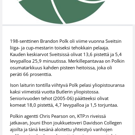
198-senttinen Brandon Polk oli viime vuonna Sveitsin
liiga- ja cup-mestarin toiseksi tehokkain pelaaja.
Kauden keskiarvot Sveitsissä olivat 13,6 pistettä ja 5,4
levypalloa 25,9 minuutissa. Merkillepantavaa on Polkin
osumatarkkuus kahden pisteen heitoissa, joka oli
peräti 66 prosenttia.
Ison laiturin tontilla viihtyvä Polk pelasi yliopistouransa
kaksi viimeistä vuotta Butlerin yliopistossa.
Seniorivuoden tehot (2005-06) päätteeksi olivat
komeat 18,0 pistettä, 4,7 levypalloa ja 1,5 torjuntaa.
Polkin agentti Chris Pearson on, KTP:n riveissä
jatkavan, Jouni Ehon joukkuetoveri Davidson Collegen
ajoilta ja tänä kesänä aloitettu yhteistyö vanhojen