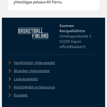
yhteisliigaa pelaava KK Pärnu.
Suomen
Koripalloliitto
Urheilupuistontie 3
02200 Espoo
office@basket.fi
Henkilöstön yhteystiedot
Alueiden yhteystiedot
Laskutustiedot
Käyttöehdot ja tietosuoja
Evästeet