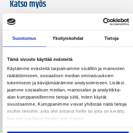
Katso myös
Suostumus
Yksityiskohdat
Tietoja
Tämä sivusto käyttää evästeitä
Käytämme evästeitä tarjoamamme sisällön ja mainosten
räätälöimiseen, sosiaalisen median ominaisuuksien
tukemiseen ja kävijämäärämme analysoimiseen. Lisäksi
jaamme sosiaalisen median, mainosalan ja analytiikka-
alan kumppaneillemme tietoja siitä, miten käytät
sivustoamme. Kumppanimme voivat yhdistää näitä tietoja
07.08.2026 09:23
Korisliiga
muihin tietoihin, joita olet antanut heille tai joita on kerätty,
Daniel Dolenc KTP-Basketin
kun olet käyttänyt heidän palvelujaan.
haaviin