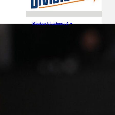
Miesten I divisioona A
21.07.2026 07:12
Miesten Divari
A:n ja Divari
B:n
otteluohjelma
t on julkaistu
kaudelle 2026-