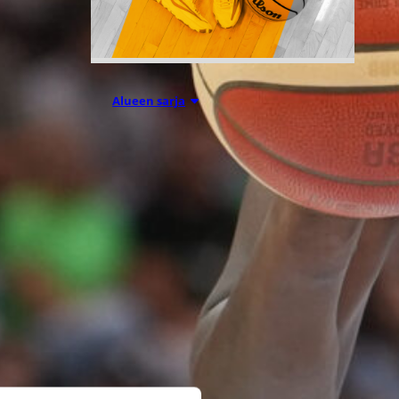
01.07.2026 11:30
Alueen sarja
Koriskauden
2026-27
lisenssit
myynnissä
Koripallokausi 2026-27
käynnistyy virallisesti 1.7.2026 ja