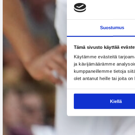
Suostumus
Tämä sivusto käyttää eväste
Käytämme evästeitä tarjoama
ja kävijämäärämme analysoim
kumppaneillemme tietoja siitä
olet antanut heille tai joita o
Kiellä