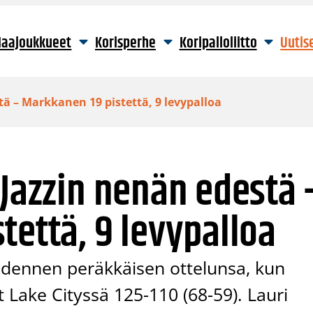
aajoukkueet
Korisperhe
Koripalloliitto
Uutis
tä – Markkanen 19 pistettä, 9 levypalloa
 Jazzin nenän edestä 
tettä, 9 levypalloa
uudennen peräkkäisen ottelunsa, kun
 Lake Cityssä 125-110 (68-59). Lauri