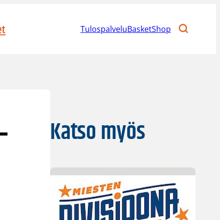
et
Tulospalvelu
BasketShop
–
Katso myös