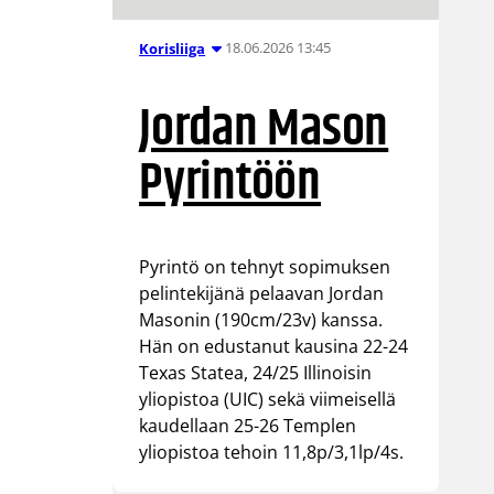
18.06.2026 13:45
Korisliiga
Jordan Mason
Pyrintöön
Pyrintö on tehnyt sopimuksen
pelintekijänä pelaavan Jordan
Masonin (190cm/23v) kanssa.
Hän on edustanut kausina 22-24
Texas Statea, 24/25 Illinoisin
yliopistoa (UIC) sekä viimeisellä
kaudellaan 25-26 Templen
yliopistoa tehoin 11,8p/3,1lp/4s.