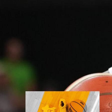
2027
Miesten I Divisioona A:n ja I
Divisioona B:n otteluohjelmat
kaudelle 2026-2027 on
vahvistettu ja julkaistu.
Molemmat miesten divisioonat
pelataan kaksinkertaisena
runkosarjana, joka huipentuu
paras viidestä -järjestelmällä
pelattaviin finaaleihin.