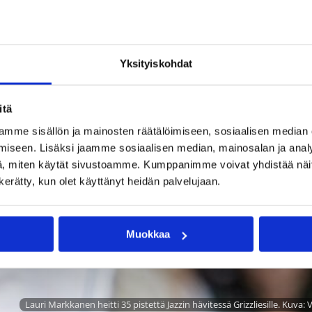
Yksityiskohdat
itä
mme sisällön ja mainosten räätälöimiseen, sosiaalisen median
iseen. Lisäksi jaamme sosiaalisen median, mainosalan ja analy
, miten käytät sivustoamme. Kumppanimme voivat yhdistää näitä t
n kerätty, kun olet käyttänyt heidän palvelujaan.
Muokkaa
Lauri Markkanen heitti 35 pistettä Jazzin hävitessä Grizzliesille. Kuva: 