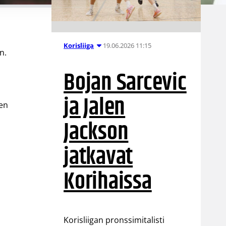
19.06.2026 11:15
Korisliiga
n.
Bojan Sarcevic
ja Jalen
nen
Jackson
jatkavat
Korihaissa
Korisliigan pronssimitalisti