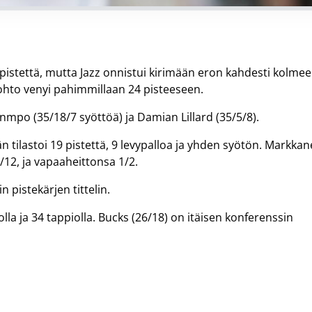
4 pistettä, mutta Jazz onnistui kirimään eron kahdesti kolmee
a johto venyi pahimmillaan 24 pisteeseen.
mpo (35/18/7 syöttöä) ja Damian Lillard (35/5/8).
 tilastoi 19 pistettä, 9 levypalloa ja yhden syötön. Markka
2/12, ja vapaaheittonsa 1/2.
n pistekärjen tittelin.
lla ja 34 tappiolla. Bucks (26/18) on itäisen konferenssin