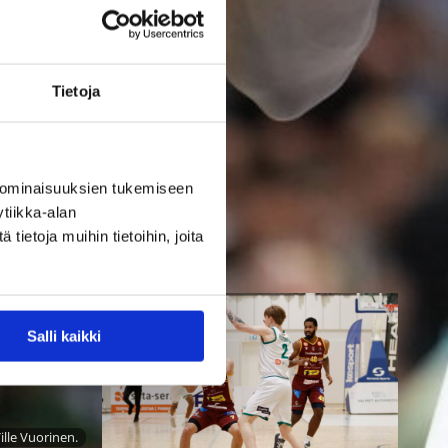
samalla on käynnistynyt uuden
kauden lisenssien myynti. Myös
edustusoikeuksien siirtojen
palvelu on jälleen avattu.
Tietoja
Lisenssikauppa,
rinnakkaisedustusoikeuden
ostopalvelu sekä
edustusoikeuden siirron palvelu
 ominaisuuksien tukemiseen
ovat tarjolla sekä suomeksi että
tiikka-alan
englanniksi.
ietoja muihin tietoihin, joita
Salli kaikki
Ville Vuorinen.