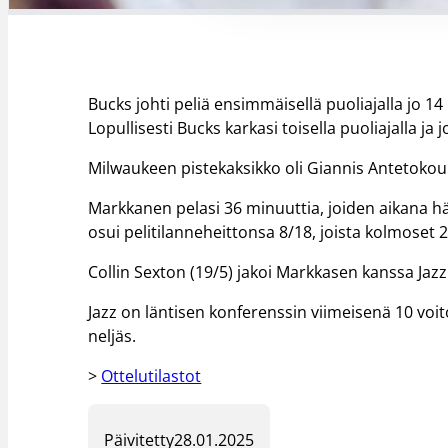
Bucks johti peliä ensimmäisellä puoliajalla jo 1
Lopullisesti Bucks karkasi toisella puoliajalla j
Milwaukeen pistekaksikko oli Giannis Antetokoun
Markkanen pelasi 36 minuuttia, joiden aikana hän
osui pelitilanneheittonsa 8/18, joista kolmoset 
Collin Sexton (19/5) jakoi Markkasen kanssa Jazzi
Jazz on läntisen konferenssin viimeisenä 10 voito
neljäs.
>
Ottelutilastot
Päivitetty
28.01.2025