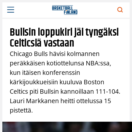
Siirry
sisältöön
Bullsin loppukiri jäi tyngäksi
Celticsiä vastaan
Chicago Bulls hävisi kolmannen
peräkkäisen kotiottelunsa NBA:ssa,
kun itäisen konferenssin
kärkijoukkueisiin kuuluva Boston
Celtics piti Bullsin kannoillaan 111-104.
Lauri Markkanen heitti ottelussa 15
pistettä.