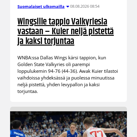
08.08.2026 08:54
Suomalaiset ulkomailla
Wingsille tappio Valkyriesia
vastaan – Kuier neljä pistettä
ja kaksi torjuntaa
WNBA:ssa Dallas Wings kärsi tappion, kun
Golden State Valkyries oli parempi
loppulukemin 94-76 (44-36). Awak Kuier tilastoi
vaihdoissa yhdeksässä ja puolessa minuutissa
neljä pistettä, yhden levypallon ja kaksi
torjuntaa.