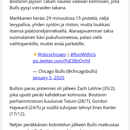
Bostonin Jayson Tatum naulasi vaikean kolmosen, jolla
Bulls pysyi vieraiden takana.
Markkanen keräsi 29 minuutissa 15 pistettä, neljä
levypalloa, yhden syötön ja riiston, mutta loukkasi
itsensä päätösneljänneksellä. Alaraajavamman takia
suomalainen kävi pukuhuoneessa, palasi vielä
vaihtopenkille, muttei enää parketille.
@nbcschicago
|
#RunWithUs
pic.twitter.com/PsE3BzQnYd
— Chicago Bulls (@chicagobulls)
January 5, 2020
Bullsin paras pistemies oli jälleen Zach LaVine (35/2),
joka upotti peräti kahdeksan kolmosta. Bostonin
parhaimmistoon kuuluivat Tatum (28/7), Gordon
Hayward (24/5) ja sisällä tuhojaan tehnyt Enes Kanter
(17/12).
Neljän peräkkäisen kotiottelun jälkeen Bulls matkustaa