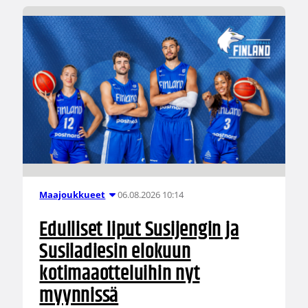
06.08.2026 10:14
Maajoukkueet
Edulliset liput Susijengin ja
Susiladiesin elokuun
kotimaaotteluihin nyt
myynnissä