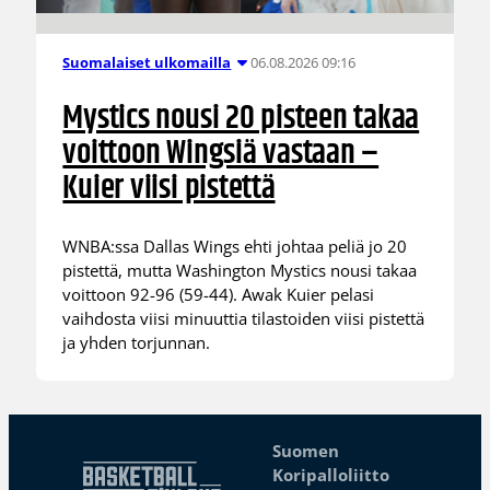
06.08.2026 09:16
Suomalaiset ulkomailla
Mystics nousi 20 pisteen takaa
voittoon Wingsiä vastaan –
Kuier viisi pistettä
WNBA:ssa Dallas Wings ehti johtaa peliä jo 20
pistettä, mutta Washington Mystics nousi takaa
voittoon 92-96 (59-44). Awak Kuier pelasi
vaihdosta viisi minuuttia tilastoiden viisi pistettä
ja yhden torjunnan.
Suomen
Koripalloliitto