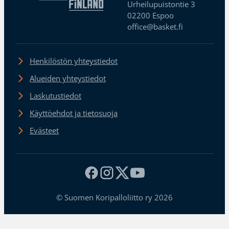
Urheilupuistontie 3
02200 Espoo
office@basket.fi
Henkilöstön yhteystiedot
Alueiden yhteystiedot
Laskutustiedot
Käyttöehdot ja tietosuoja
Evästeet
© Suomen Koripalloliitto ry 2026