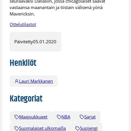
seuraavaksi Dallasiin, jossa chicagolaiset saavat
vastaansa maanantain ja tiistain välisenä yönä
Mavericksin.
Ottelutilastot
Päivitetty
05.01.2020
Henkilöt
Lauri Markkanen
Kategoriat
Maajoukkueet
NBA
Sarjat
Suomalaiset ulkomailla
Susijengi