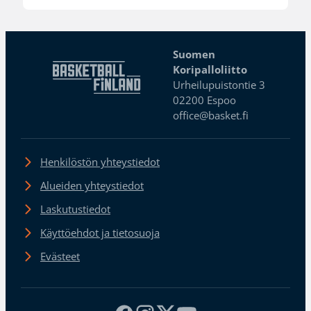
Suomen
Koripalloliitto
Urheilupuistontie 3
02200 Espoo
office@basket.fi
Henkilöstön yhteystiedot
Alueiden yhteystiedot
Laskutustiedot
Käyttöehdot ja tietosuoja
Evästeet