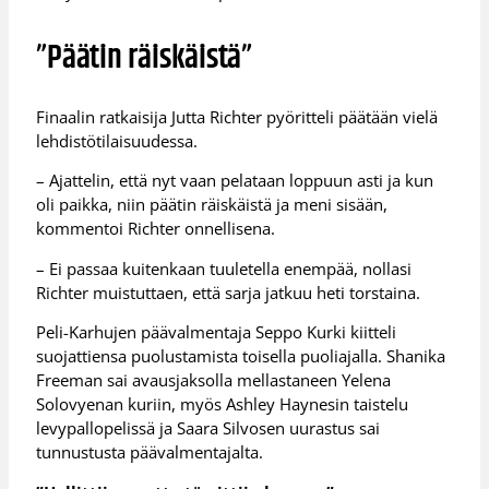
”Päätin räiskäistä”
Finaalin ratkaisija Jutta Richter pyöritteli päätään vielä
lehdistötilaisuudessa.
– Ajattelin, että nyt vaan pelataan loppuun asti ja kun
oli paikka, niin päätin räiskäistä ja meni sisään,
kommentoi Richter onnellisena.
– Ei passaa kuitenkaan tuuletella enempää, nollasi
Richter muistuttaen, että sarja jatkuu heti torstaina.
Peli-Karhujen päävalmentaja Seppo Kurki kiitteli
suojattiensa puolustamista toisella puoliajalla. Shanika
Freeman sai avausjaksolla mellastaneen Yelena
Solovyenan kuriin, myös Ashley Haynesin taistelu
levypallopelissä ja Saara Silvosen uurastus sai
tunnustusta päävalmentajalta.