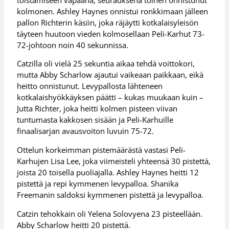
kolmonen. Ashley Haynes onnistui ronkkimaan jälleen
pallon Richterin käsiin, joka räjäytti kotkalaisyleisön
täyteen huutoon vieden kolmosellaan Peli-Karhut 73-
72-johtoon noin 40 sekunnissa.
Catzilla oli vielä 25 sekuntia aikaa tehdä voittokori,
mutta Abby Scharlow ajautui vaikeaan paikkaan, eikä
heitto onnistunut. Levypallosta lähteneen
kotkalaishyökkäyksen päätti – kukas muukaan kuin –
Jutta Richter, joka heitti kolmen pisteen viivan
tuntumasta kakkosen sisään ja Peli-Karhuille
finaalisarjan avausvoiton luvuin 75-72.
Ottelun korkeimman pistemäärästä vastasi Peli-
Karhujen Lisa Lee, joka viimeisteli yhteensä 30 pistettä,
joista 20 toisella puoliajalla. Ashley Haynes heitti 12
pistettä ja repi kymmenen levypalloa. Shanika
Freemanin saldoksi kymmenen pistettä ja levypalloa.
Catzin tehokkain oli Yelena Solovyena 23 pisteellään.
Abby Scharlow heitti 20 pistettä.