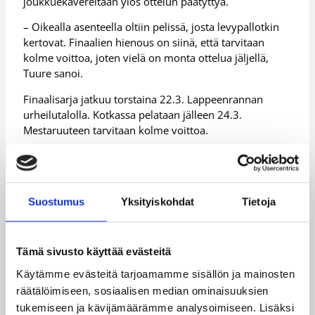
joukkuekavereitaan ylös ottelun päätyttyä.
– Oikealla asenteella oltiin pelissä, josta levypallotkin
kertovat. Finaalien hienous on siinä, että tarvitaan
kolme voittoa, joten vielä on monta ottelua jäljellä,
Tuure sanoi.
Finaalisarja jatkuu torstaina 22.3. Lappeenrannan
urheilutalolla. Kotkassa pelataan jälleen 24.3.
Mestaruuteen tarvitaan kolme voittoa.
Ottelutilastot ja koko suomalaisen huippukoripallon
tilastopalvelu osoitteessa
http://www.basket.fi/
.
Lisätietoja:
/sarjat_tulokset/naisten_sm-sarja/
Suostumus
Yksityiskohdat
Tietoja
Päivitetty
20.03.2007
Tämä sivusto käyttää evästeitä
Käytämme evästeitä tarjoamamme sisällön ja mainosten
Henkilöt
räätälöimiseen, sosiaalisen median ominaisuuksien
tukemiseen ja kävijämäärämme analysoimiseen. Lisäksi