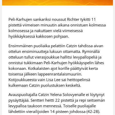
Peli-Karhujen sankariksi noussut Richter tykitti 11
pistettä viimeisen minuutin aikana onnistuen kolmessa
kolmosessa ja nakuttaen vielä viimeisessä
hyökkäyksessä kakkosen pohjaan.
Ensimmäinen puoliaika pelattiin Catzin tahdissa aivan
ottelun ensiminuutteja lukuun ottamatta. Ryminällä
otteluun tullut vierasjoukkue hallitsi levypallopeliä ja
onnistui tukkimaan Peli-Karhujen hyökkäyspelin lähes
kokonaan. Kotkalaisten ajot korille päättyivät kerta
toisensa jälkeen lappeenrantalaismuuriin.
Kotijoukkueesta vain Lisa Lee sai heittopelinsä
kulkemaan Catzin puolustuksen keskeltä.
Avauspuoliajalla Catzin Yelena Solovyenalle ei löytynyt
pysäyttäjää. Sentteri heitti 22 pistettä ja repi seitsemän
levypalloa taukoon mennessä. Toiselle puoliajalle
lähdettiin vierailijoiden 14 pisteen johdossa (42-28).