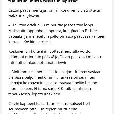
”Hallittiin, mutta tössittiin lopussa”
Catzin päävalmentaja Tommi Koskinen tiivisti ottelun
ratkaisun lyhyesti.
– Hallittiin ottelua 39 minuuttia ja tössittiin loppu.
Maksettiin oppirahoja lopussa, kun jätettiin Richter
vapaaksi ja menetettiin pallo omassa päädyssä kahteen
kertaan, Koskinen totesi.
Koskinen on kuitenkin luottavainen, sillä voitto
häämötti minuutin päässä ja Catzin peli kulki mustaa
minuuttia lukuun ottamatta hyvin.
– Aloitimme esimerkiksi ottelusarjan Huimaa vastaan
vieraissa paljon heikommin. Tärkeää on se, miten
pelaajat kokoavat itsensä seuraavaan peliin heikon
lopun jälkeen. Ei tämä sarja 3-0 ratkea missään
tapauksessa, lopetti Koskinen.
Catzin kapteeni Kaisa Tuure käänsi katseet heti
seuraavaan otteluun repien murtuneita