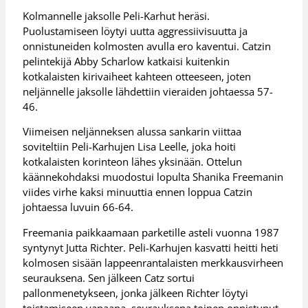
Kolmannelle jaksolle Peli-Karhut heräsi.
Puolustamiseen löytyi uutta aggressiivisuutta ja
onnistuneiden kolmosten avulla ero kaventui. Catzin
pelintekijä Abby Scharlow katkaisi kuitenkin
kotkalaisten kirivaiheet kahteen otteeseen, joten
neljännelle jaksolle lähdettiin vieraiden johtaessa 57-
46.
Viimeisen neljänneksen alussa sankarin viittaa
soviteltiin Peli-Karhujen Lisa Leelle, joka hoiti
kotkalaisten korinteon lähes yksinään. Ottelun
käännekohdaksi muodostui lopulta Shanika Freemanin
viides virhe kaksi minuuttia ennen loppua Catzin
johtaessa luvuin 66-64.
Freemania paikkaamaan parketille asteli vuonna 1987
syntynyt Jutta Richter. Peli-Karhujen kasvatti heitti heti
kolmosen sisään lappeenrantalaisten merkkausvirheen
seurauksena. Sen jälkeen Catz sortui
pallonmenetykseen, jonka jälkeen Richter löytyi
toistamiseen vapaana, seurauksena toinen onnistunut