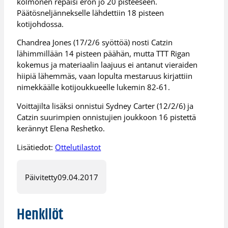
kolmonen repäisi eron jo 20 pisteeseen.
Päätösneljännekselle lähdettiin 18 pisteen
kotijohdossa.
Chandrea Jones (17/2/6 syöttöä) nosti Catzin
lähimmillään 14 pisteen päähän, mutta TTT Rigan
kokemus ja materiaalin laajuus ei antanut vieraiden
hiipiä lähemmäs, vaan lopulta mestaruus kirjattiin
nimekkäälle kotijoukkueelle lukemin 82-61.
Voittajilta lisäksi onnistui Sydney Carter (12/2/6) ja
Catzin suurimpien onnistujien joukkoon 16 pistettä
kerännyt Elena Reshetko.
Lisätiedot:
Ottelutilastot
Päivitetty
09.04.2017
Henkilöt