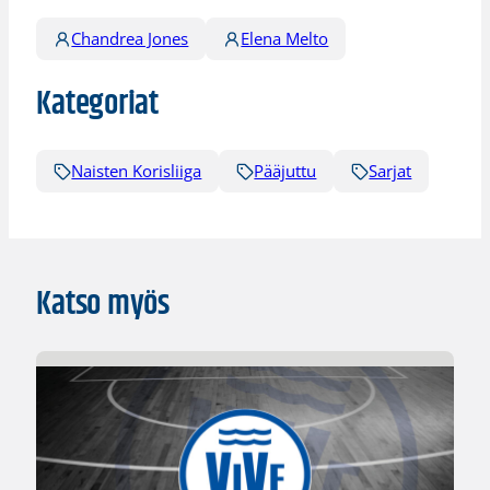
Chandrea Jones
Elena Melto
Kategoriat
Naisten Korisliiga
Pääjuttu
Sarjat
Katso myös