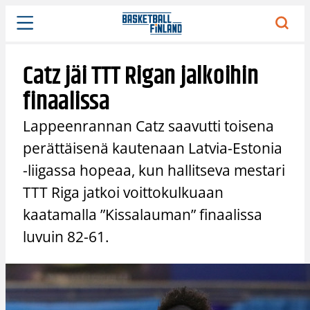
Siirry
sisältöön
Catz jäi TTT Rigan jalkoihin
finaalissa
Lappeenrannan Catz saavutti toisena
perättäisenä kautenaan Latvia-Estonia
-liigassa hopeaa, kun hallitseva mestari
TTT Riga jatkoi voittokulkuaan
kaatamalla ”Kissalauman” finaalissa
luvuin 82-61.