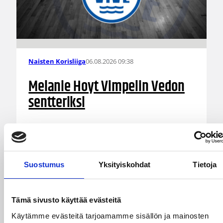
06.08.2026 09:38
Naisten Korisliiga
Melanie Hoyt Vimpelin Vedon
sentteriksi
Naisten Korisliiga-kauteen valmistautuva
Vimpelin Veto on tehnyt pelaajasopimuksen
yhdysvaltalaispelaaja Melanie Hoytin kanssa.
Suostumus
Yksityiskohdat
Tietoja
Tämä sivusto käyttää evästeitä
Käytämme evästeitä tarjoamamme sisällön ja mainosten