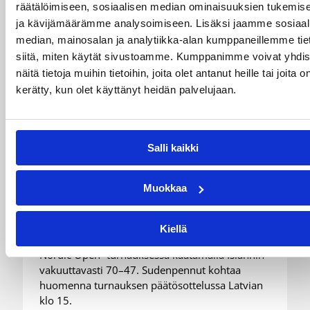
räätälöimiseen, sosiaalisen median ominaisuuksien tukemis
ja kävijämäärämme analysoimiseen. Lisäksi jaamme sosiaal
median, mainosalan ja analytiikka-alan kumppaneillemme tie
siitä, miten käytät sivustoamme. Kumppanimme voivat yhdis
näitä tietoja muihin tietoihin, joita olet antanut heille tai joita o
kerätty, kun olet käyttänyt heidän palvelujaan.
05.08.2026 20:08
Nuorten PM-kilpailut
Suomen 15-vuotiaat tytöt
Salli kaikki
voittivat Islannin Nordic Open -
turnauksen toisessa ottelussa
Muokkaa
Suomen 15-vuotiaiden tyttöjen maajoukkue
Kiellä
jatkoi voittokulkuaan Lohjalla pelattavassa
Nordic Open -turnauksessa kaatamalla Islannin
vakuuttavasti 70–47. Sudenpennut kohtaa
huomenna turnauksen päätösottelussa Latvian
klo 15.