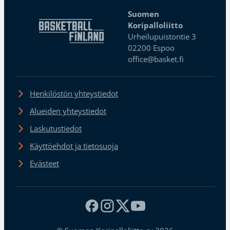
Suomen
Koripalloliitto
Urheilupuistontie 3
02200 Espoo
office@basket.fi
Henkilöstön yhteystiedot
Alueiden yhteystiedot
Laskutustiedot
Käyttöehdot ja tietosuoja
Evästeet