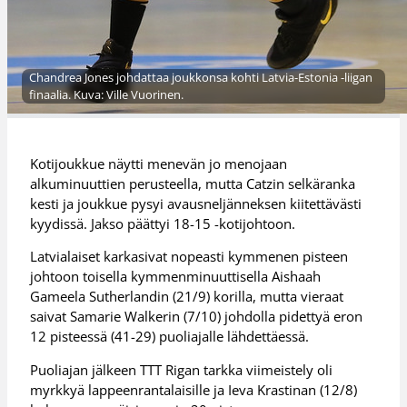
Chandrea Jones johdattaa joukkonsa kohti Latvia-Estonia -liigan
finaalia. Kuva: Ville Vuorinen.
Kotijoukkue näytti menevän jo menojaan
alkuminuuttien perusteella, mutta Catzin selkäranka
kesti ja joukkue pysyi avausneljänneksen kiitettävästi
kyydissä. Jakso päättyi 18-15 -kotijohtoon.
Latvialaiset karkasivat nopeasti kymmenen pisteen
johtoon toisella kymmenminuuttisella Aishaah
Gameela Sutherlandin (21/9) korilla, mutta vieraat
saivat Samarie Walkerin (7/10) johdolla pidettyä eron
12 pisteessä (41-29) puoliajalle lähdettäessä.
Puoliajan jälkeen TTT Rigan tarkka viimeistely oli
myrkkyä lappeenrantalaisille ja Ieva Krastinan (12/8)