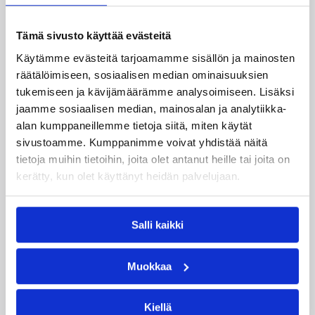
Susiladies nappasi harvinaislaatuisen voiton
Liettuasta Tukholmassa pelatussa maaottelussa.
Susiladies voitti vakuuttavasti Liettuan 81-70
Tämä sivusto käyttää evästeitä
(48-36) Elina Aarnisalon 22 pisteen
Käytämme evästeitä tarjoamamme sisällön ja mainosten
johdattamana. Suomi pelaa Tukholmassa vielä
räätälöimiseen, sosiaalisen median ominaisuuksien
toisen ottelun, kun huomenna vastaan tulee
tukemiseen ja kävijämäärämme analysoimiseen. Lisäksi
Ruotsi.
jaamme sosiaalisen median, mainosalan ja analytiikka-
alan kumppaneillemme tietoja siitä, miten käytät
sivustoamme. Kumppanimme voivat yhdistää näitä
tietoja muihin tietoihin, joita olet antanut heille tai joita on
kerätty, kun olet käyttänyt heidän palvelujaan.
Salli kaikki
Muokkaa
Kiellä