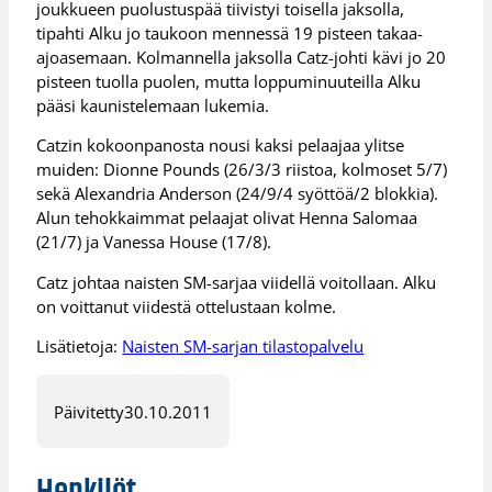
joukkueen puolustuspää tiivistyi toisella jaksolla,
tipahti Alku jo taukoon mennessä 19 pisteen takaa-
ajoasemaan. Kolmannella jaksolla Catz-johti kävi jo 20
pisteen tuolla puolen, mutta loppuminuuteilla Alku
pääsi kaunistelemaan lukemia.
Catzin kokoonpanosta nousi kaksi pelaajaa ylitse
muiden: Dionne Pounds (26/3/3 riistoa, kolmoset 5/7)
sekä Alexandria Anderson (24/9/4 syöttöä/2 blokkia).
Alun tehokkaimmat pelaajat olivat Henna Salomaa
(21/7) ja Vanessa House (17/8).
Catz johtaa naisten SM-sarjaa viidellä voitollaan. Alku
on voittanut viidestä ottelustaan kolme.
Lisätietoja:
Naisten SM-sarjan tilastopalvelu
Päivitetty
30.10.2011