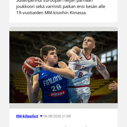
Sudenpennut Euroopan neljän parhaan
joukkoon sekä varmisti paikan ensi kesän alle
19-vuotiaiden MM-kisoihin Kiinassa.
06.08.2026 21:08
EM-kilpailut