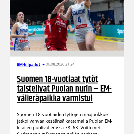
06.08.2026 21:24
EM-kilpailut
Suomen 18-vuotiaat tytöt
taistelivat Puolan nurin – EM-
välieräpaikka varmistui
Suomen 18-vuotiaiden tyttöjen maajoukkue
jatkoi vahvaa kesäänsä kaatamalla Puolan EM-
kisojen puolivälierässä 78–63. Voitto vei