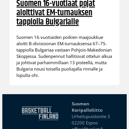
Suomen 16-vuotiaat pojat
aloittivat EM-turnauksen
tappiolla Bulgarialle
Suomen 16-vuotiaiden poikien maajoukkue
aloitti B-divisioonan EM-turnauksensa 67–75-
tappiolla Bulgariaa vastaan Pohjois-Makedonian
Skopjessa. Sudenpennut hallitsivat ottelun alkua
ja johtivat parhaimmillaan 13 pisteellä, mutta
Bulgaria nousi toisella puoliajalla rinnalle ja
lopulta ohi.
Suomen
Koripalloliitto
Urheilupuistontie 3
02200 Espoo