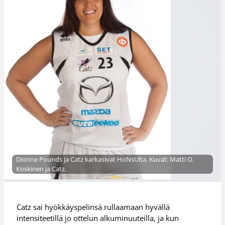
Dionne Pounds ja Catz karkasivat HoNsUlta. Kuvat: Matti O.
Koskinen ja Catz.
Catz sai hyökkäyspelinsä rullaamaan hyvällä
intensiteetillä jo ottelun alkuminuuteilla, ja kun