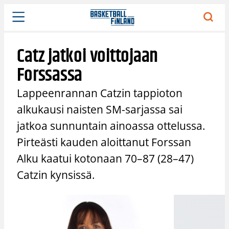
Siirry
sisältöön
Catz jatkoi voittojaan
Forssassa
Lappeenrannan Catzin tappioton
alkukausi naisten SM-sarjassa sai
jatkoa sunnuntain ainoassa ottelussa.
Pirteästi kauden aloittanut Forssan
Alku kaatui kotonaan 70–87 (28–47)
Catzin kynsissä.