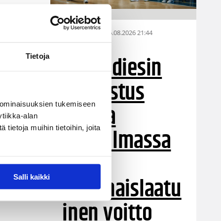
06.08.2026 21:44
Maaottelu
Susiladiesin
Tietoja
puolustus
rautaa
 ominaisuuksien tukemiseen
tiikka-alan
ietoja muihin tietoihin, joita
Tukholmassa
–
harvinaislaatu
Salli kaikki
inen voitto