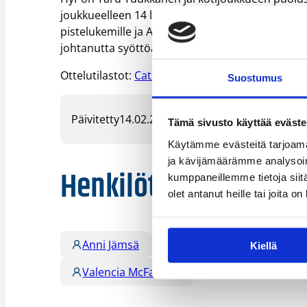
joukkueelleen 14 levypalloa. Niina Laaksonen (1
pistelukemille ja Anni Jämsä kantoi hienosti vast
johtanutta syöttöä ja riistäen pallon neljästi va
Ottelutilastot:
Catz – HyPo
Suostumus
Päivitetty
14.02.2017
Tämä sivusto käyttää eväste
Käytämme evästeitä tarjoama
ja kävijämäärämme analysoim
Henkilöt
kumppaneillemme tietoja siitä
olet antanut heille tai joita o
Anni Jämsä
Chandrea Jones
Ele
Kiellä
Valencia McFarland