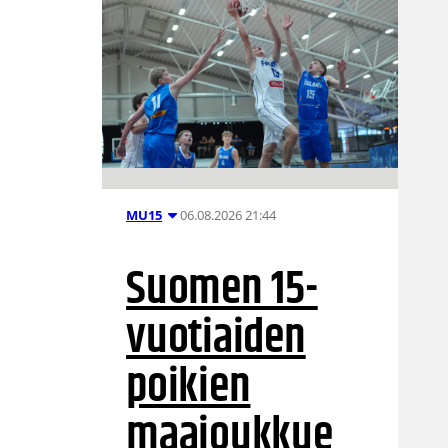
06.08.2026 21:44
MU15
Suomen 15-
vuotiaiden
poikien
maajoukkue