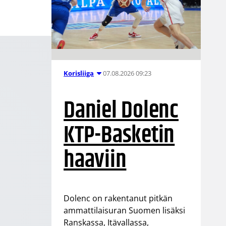
07.08.2026 09:23
Korisliiga
Daniel Dolenc
KTP-Basketin
haaviin
Dolenc on rakentanut pitkän
ammattilaisuran Suomen lisäksi
Ranskassa, Itävallassa,