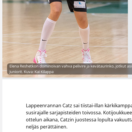
Elena Reshetkon dominoivan vahva pelivire ja kevätaurinko, jotkut as
Juniorit. Kuva: Kai Kilappa
Lappeenrannan Catz sai tiistai-illan kärkikamppa
susirajalle sarjapisteiden toivossa. Kotijoukku
ottelun aikana, Catzin juostessa lopulta vakuutta
neljäs perättäinen.