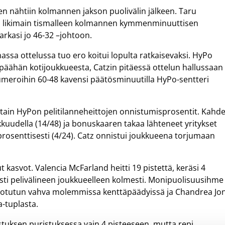
nen nähtiin kolmannen jakson puolivälin jälkeen. Taru
n likimain tismalleen kolmannen kymmenminuuttisen
karkasi jo 46-32 –johtoon.
ssa ottelussa tuo ero koitui lopulta ratkaisevaksi. HyPo
äähän kotijoukkueesta, Catzin pitäessä ottelun hallussaan
umeroihin 60-48 kavensi päätösminuutilla HyPo-sentteri
tain HyPon pelitilanneheittojen onnistumisprosentit. Kahd
kkuudella (14/48) ja bonuskaaren takaa lähteneet yritykset
rosenttisesti (4/24). Catz onnistui joukkueena torjumaan
 kasvot. Valencia McFarland heitti 19 pistettä, keräsi 4
riisti pelivälineen joukkueelleen kolmesti. Monipuolisuusihme
i totutun vahva molemmissa kenttäpäädyissä ja Chandrea Jo
a-tuplasta.
tuksen puristuksessa vain 4 pisteeseen, mutta repi