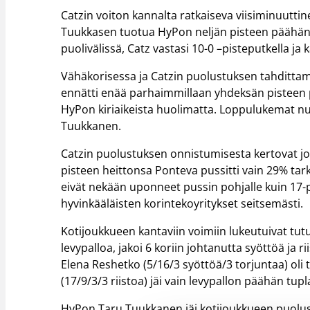
Catzin voiton kannalta ratkaiseva viisiminuutti
Tuukkasen tuotua HyPon neljän pisteen päähä
puolivälissä, Catz vastasi 10-0 –pisteputkella ja 
Vähäkorisessa ja Catzin puolustuksen tahdittama
ennätti enää parhaimmillaan yhdeksän pisteen p
HyPon kiriaikeista huolimatta. Loppulukemat n
Tuukkanen.
Catzin puolustuksen onnistumisesta kertovat jo
pisteen heittonsa Ponteva pussitti vain 29% tar
eivät nekään uponneet pussin pohjalle kuin 17-p
hyvinkääläisten korintekoyritykset seitsemästi.
Kotijoukkueen kantaviin voimiin lukeutuivat tutut
levypalloa, jakoi 6 koriin johtanutta syöttöä ja 
Elena Reshetko (5/16/3 syöttöä/3 torjuntaa) ol
(17/9/3/3 riistoa) jäi vain levypallon päähän tupl
HyPon Taru Tuukkanen jäi kotijoukkueen puolus