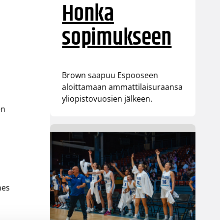
Honka
sopimukseen
Brown saapuu Espooseen
aloittamaan ammattilaisuraansa
yliopistovuosien jälkeen.
en
nes