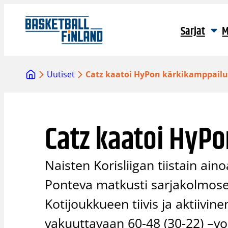
Siirry
sisältöön
Sarjat
M
Uutiset
Catz kaatoi HyPon kärkikamppailu
Catz kaatoi HyP
Naisten Korisliigan tiistain ai
Ponteva matkusti sarjakolmose
Kotijoukkueen tiivis ja aktiivin
vakuuttavaan 60-48 (30-22) –vo