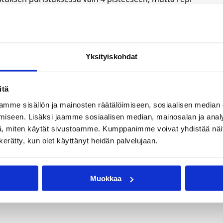
1/5) selvitti ainoana Pontevan pelaajana kaksinumeroisille
uuta HyPon takakentällä, heittäen 6 pistettä, jakaen 4 koriin
jaan 33 peliminuuttinsa aikana.
Yksityiskohdat
itä
mme sisällön ja mainosten räätälöimiseen, sosiaalisen median
iseen. Lisäksi jaamme sosiaalisen median, mainosalan ja analy
, miten käytät sivustoamme. Kumppanimme voivat yhdistää näitä t
n kerätty, kun olet käyttänyt heidän palvelujaan.
na Melto
Niina Laaksonen
Taru Tuukkanen
Muokkaa