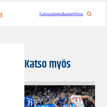
et
Tulospalvelu
BasketShop
Katso myös