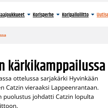
aajoukkueet
Korisperhe
Koripalloliitto
Uutis
ssa
on kärkikamppailussa
noassa ottelussa sarjakärki Hyvinkään
n Catzin vieraaksi Lappeenrantaan.
en puolustus johdatti Catzin lopulta
ittoon.