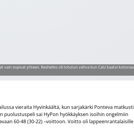
iat vain sopivat yhteen. Reshetko oli totutun vahva kun Catz kaatoi kotonaa
ilussa vieraita Hyvinkäältä, kun sarjakärki Ponteva matkusti
een puolustuspeli sai HyPon hyökkäyksen isoihin ongelmiin
vaan 60-48 (30-22) –voittoon. Voitto oli lappeenrantalaisille