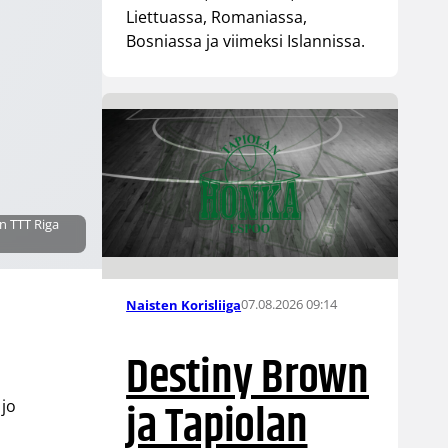
Liettuassa, Romaniassa,
Bosniassa ja viimeksi Islannissa.
n TTT Riga
07.08.2026 09:14
Naisten Korisliiga
Destiny Brown
ja Tapiolan
 jo